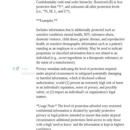
Confidentiality code total order hierarchy: Restricted (R) is less
protective than *V*, and subsumes all other protection levels
(i.e., *N, M, L, and U*).
**Examples:**
Includes information that is additionally protected such as
sensitive conditions mental health, HIV, substance abuse,
domestic violence, child abuse, genetic disease, and reproductive
health; or sensitive demographic information such as a patient's
standing as an employee or a celebrity. May be used to indicate
proprietary or classified information that is not related to an
individual (e.g., secret ingredients in a therapeutic substance; or
the name of a manufacturer).
V
very
Privacy metadata indicating the level of protection required
restricted
under atypical cicumstances to safeguard potentially damaging
or harmful information, which if disclosed without
authorization, would (1) present an extremely high risk of harm
to an individual's reputation, sense of privacy, and possibly
safety; or (2) impact an individual's or organization's legal
matters.
*Usage Note:* The level of protection afforded very restricted
confidential information is dictated by specially protective
privacy or legal policies intended to ensure that under atypical
circumstances additional protections limit access to only those
with a high 'need to know' and the information is kept in highest
confidence..