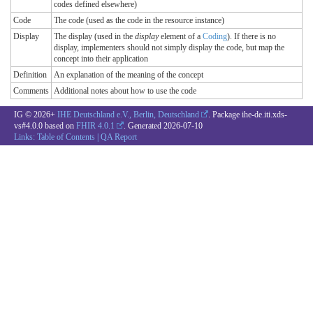
codes defined elsewhere)
Code
The code (used as the code in the resource instance)
Display
The display (used in the
display
element of a
Coding
). If there is no
display, implementers should not simply display the code, but map the
concept into their application
Definition
An explanation of the meaning of the concept
Comments
Additional notes about how to use the code
IG © 2026+
IHE Deutschland e.V., Berlin, Deutschland
. Package ihe-de.iti.xds-
vs#4.0.0 based on
FHIR 4.0.1
. Generated
2026-07-10
Links:
Table of Contents
|
QA Report