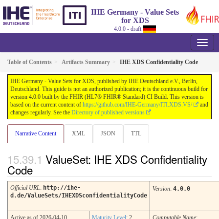
IHE Germany - Value Sets
for XDS
4.0.0 - draft
Table of Contents
Artifacts Summary
IHE XDS Confidentiality Code
IHE Germany - Value Sets for XDS, published by IHE Deutschland e.V., Berlin,
Deutschland. This guide is not an authorized publication; it is the continuous build for
version 4.0.0 built by the FHIR (HL7® FHIR® Standard) CI Build. This version is
based on the current content of
https://github.com/IHE-Germany/ITI.XDS.VS/
and
changes regularly. See the
Directory of published versions
Narrative Content
XML
JSON
TTL
ValueSet: IHE XDS Confidentiality
Code
Official URL
:
http://ihe-
Version
:
4.0.0
d.de/ValueSets/IHEXDSconfidentialityCode
Active as of 2026-04-10
Maturity Level
: 2
Computable Name
: