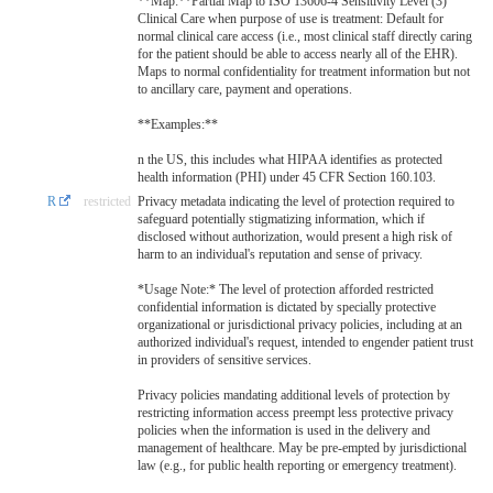
**Map:**Partial Map to ISO 13606-4 Sensitivity Level (3)
Clinical Care when purpose of use is treatment: Default for
normal clinical care access (i.e., most clinical staff directly caring
for the patient should be able to access nearly all of the EHR).
Maps to normal confidentiality for treatment information but not
to ancillary care, payment and operations.
**Examples:**
n the US, this includes what HIPAA identifies as protected
health information (PHI) under 45 CFR Section 160.103.
R
restricted
Privacy metadata indicating the level of protection required to
safeguard potentially stigmatizing information, which if
disclosed without authorization, would present a high risk of
harm to an individual's reputation and sense of privacy.
*Usage Note:* The level of protection afforded restricted
confidential information is dictated by specially protective
organizational or jurisdictional privacy policies, including at an
authorized individual's request, intended to engender patient trust
in providers of sensitive services.
Privacy policies mandating additional levels of protection by
restricting information access preempt less protective privacy
policies when the information is used in the delivery and
management of healthcare. May be pre-empted by jurisdictional
law (e.g., for public health reporting or emergency treatment).