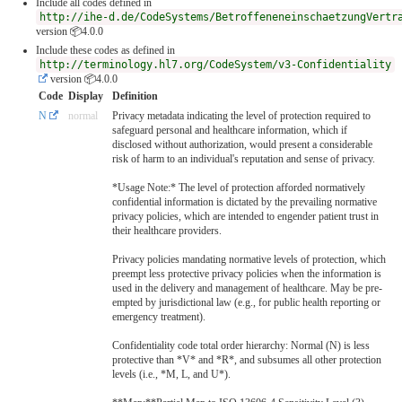
Include all codes defined in
http://ihe-d.de/CodeSystems/BetroffeneneinschaetzungVertr
version 📦4.0.0
Include these codes as defined in
http://terminology.hl7.org/CodeSystem/v3-Confidentiality
version 📦4.0.0
Code
Display
Definition
N
normal
Privacy metadata indicating the level of protection required to
safeguard personal and healthcare information, which if
disclosed without authorization, would present a considerable
risk of harm to an individual's reputation and sense of privacy.
*Usage Note:* The level of protection afforded normatively
confidential information is dictated by the prevailing normative
privacy policies, which are intended to engender patient trust in
their healthcare providers.
Privacy policies mandating normative levels of protection, which
preempt less protective privacy policies when the information is
used in the delivery and management of healthcare. May be pre-
empted by jurisdictional law (e.g., for public health reporting or
emergency treatment).
Confidentiality code total order hierarchy: Normal (N) is less
protective than *V* and *R*, and subsumes all other protection
levels (i.e., *M, L, and U*).