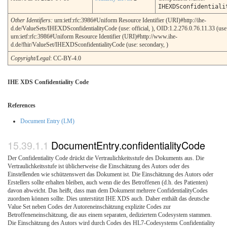
IHEXDSconfidentiali
Other Identifiers:
urn:ietf:rfc:3986#Uniform Resource Identifier (URI)#http://ihe-
d.de/ValueSets/IHEXDSconfidentialityCode (use: official, ), OID:1.2.276.0.76.11.33 (use: 
urn:ietf:rfc:3986#Uniform Resource Identifier (URI)#http://www.ihe-
d.de/fhir/ValueSet/IHEXDSconfidentialityCode (use: secondary, )
Copyright/Legal
: CC-BY-4.0
IHE XDS Confidentiality Code
References
Document Entry (LM)
DocumentEntry.confidentialityCode
Der Confidentiality Code drückt die Vertraulichkeitsstufe des Dokuments aus. Die
Vertraulichkeitsstufe ist üblicherweise die Einschätzung des Autors oder des
Einstellenden wie schützenswert das Dokument ist. Die Einschätzung des Autors oder
Erstellers sollte erhalten bleiben, auch wenn die des Betroffenen (d.h. des Patienten)
davon abweicht. Das heißt, dass man dem Dokument mehrere ConfidentialityCodes
zuordnen können sollte. Dies unterstützt IHE XDS auch. Daher enthält das deutsche
Value Set neben Codes der Autoreneinschätzung explizite Codes zur
Betroffeneneinschätzung, die aus einem separaten, dediziertem Codesystem stammen.
Die Einschätzung des Autors wird durch Codes des HL7-Codesystems Confidentiality