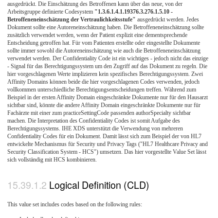
ausgedrückt. Die Einschätzung des Betroffenen kann über das neue, von der
Arbeitsgruppe definierte Codesystem
"1.3.6.1.4.1.19376.3.276.1.5.10 -
Betroffeneneinschätzung der Vertraulichkeitsstufe"
ausgedrückt werden. Jedes
Dokument sollte eine Autoreneinschätzung haben. Die Betroffeneneinschätzung sollte
zusätzlich verwendet werden, wenn der Patient explizit eine dementsprechende
Entscheidung getroffen hat. Für vom Patienten erstellte oder eingestellte Dokumente
sollte immer sowohl die Autoreneinschätzung wie auch die Betroffeneneinschätzung
verwendet werden. Der Confidentiality Code ist ein wichtiges - jedoch nicht das einzige
- Signal für das Berechtigungssystem um den Zugriff auf das Dokument zu regeln. Die
hier vorgeschlagenen Werte implizieren kein spezifisches Berechtigungssystem. Zwei
Affinity Domains können beide die hier vorgeschlagenen Codes verwenden, jedoch
vollkommen unterschiedliche Berechtigungsentscheidungen treffen. Während zum
Beispiel in der ersten Affinity Domain eingeschränkte Dokumente nur für den Hausarzt
sichtbar sind, könnte die andere Affinity Domain eingeschränkte Dokumente nur für
Fachärzte mit einer zum practiceSettingCode passenden authorSpecialty sichtbar
machen. Die Interpretation des Confidentiality Codes ist somit Aufgabe des
Berechtigungssystems. IHE XDS unterstützt die Verwendung von mehreren
Confidentiality Codes für ein Dokument. Damit lässt sich zum Beispiel der von HL7
entwickelte Mechanismus für Security und Privacy Tags ("HL7 Healthcare Privacy and
Security Classification System - HCS") umsetzen. Das hier vorgestellte Value Set lässt
sich vollständig mit HCS kombinieren.
Logical Definition (CLD)
This value set includes codes based on the following rules: