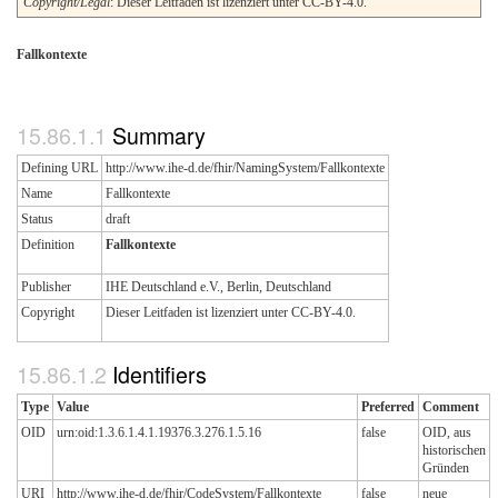
Copyright/Legal
: Dieser Leitfaden ist lizenziert unter CC-BY-4.0.
Fallkontexte
Summary
Defining URL
http://www.ihe-d.de/fhir/NamingSystem/Fallkontexte
Name
Fallkontexte
Status
draft
Definition
Fallkontexte
Publisher
IHE Deutschland e.V., Berlin, Deutschland
Copyright
Dieser Leitfaden ist lizenziert unter CC-BY-4.0.
Identifiers
Type
Value
Preferred
Comment
OID
urn:oid:1.3.6.1.4.1.19376.3.276.1.5.16
false
OID, aus
historischen
Gründen
URI
http://www.ihe-d.de/fhir/CodeSystem/Fallkontexte
false
neue