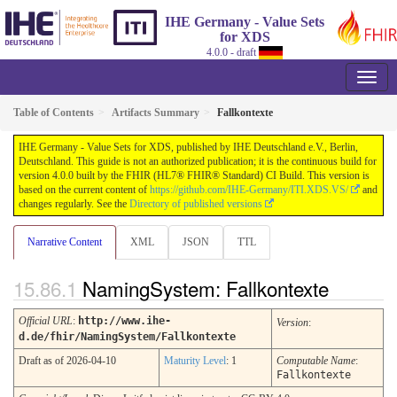
IHE Germany - Value Sets
for XDS
4.0.0 - draft
Table of Contents
Artifacts Summary
Fallkontexte
IHE Germany - Value Sets for XDS, published by IHE Deutschland e.V., Berlin,
Deutschland. This guide is not an authorized publication; it is the continuous build for
version 4.0.0 built by the FHIR (HL7® FHIR® Standard) CI Build. This version is
based on the current content of
https://github.com/IHE-Germany/ITI.XDS.VS/
and
changes regularly. See the
Directory of published versions
Narrative Content
XML
JSON
TTL
NamingSystem: Fallkontexte
Official URL
:
http://www.ihe-
Version
:
d.de/fhir/NamingSystem/Fallkontexte
Draft as of 2026-04-10
Maturity Level
: 1
Computable Name
:
Fallkontexte