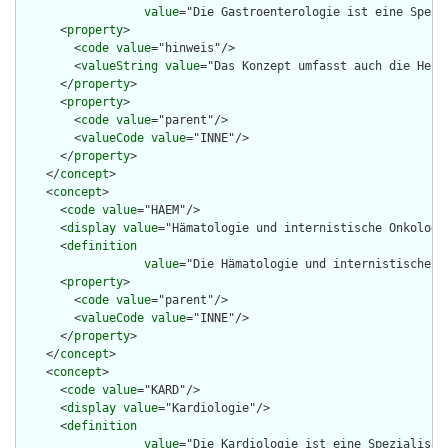
value
="Die Gastroenterologie ist eine Spezi
      <
property
>

        <
code
value
="hinweis"/>

        <
valueString
value
="Das Konzept umfasst auch die Hepat
      </
property
>

      <
property
>

        <
code
value
="parent"/>

        <
valueCode
value
="INNE"/>

      </
property
>

    </
concept
>

    <
concept
>

      <
code
value
="HAEM"/>

      <
display
value
="Hämatologie und internistische Onkologie
      <
definition
value
="Die Hämatologie und internistische O
      <
property
>

        <
code
value
="parent"/>

        <
valueCode
value
="INNE"/>

      </
property
>

    </
concept
>

    <
concept
>

      <
code
value
="KARD"/>

      <
display
value
="Kardiologie"/>

      <
definition
value
="Die Kardiologie ist eine Spezialisie