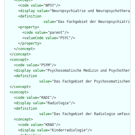
    <
concept
>

      <
code
value
="NPSY"/>

      <
display
value
="Neuropsychiatrie und Neuropsychotherapie
      <
definition
value
="Das Fachgebiet der Neuropsychiatrie 
      <
property
>

        <
code
value
="parent"/>

        <
valueCode
value
="PSYC"/>

      </
property
>

    </
concept
>

  </
concept
>

  <
concept
>

    <
code
value
="PSYM"/>

    <
display
value
="Psychosomatische Medizin und Psychotherapi
    <
definition
value
="Das Fachgebiet der Psychosomatischen M
  </
concept
>

  <
concept
>

    <
code
value
="RADI"/>

    <
display
value
="Radiologie"/>

    <
definition
value
="Das Fachgebiet der Radiologie umfasst 
    <
concept
>

      <
code
value
="KRAD"/>

      <
display
value
="Kinderradiologie"/>
