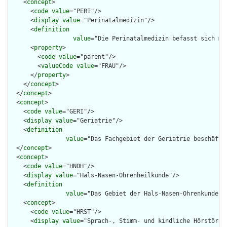
    <
concept
>

      <
code
value
="PERI"/>

      <
display
value
="Perinatalmedizin"/>

      <
definition
value
="Die Perinatalmedizin befasst sich mi
      <
property
>

        <
code
value
="parent"/>

        <
valueCode
value
="FRAU"/>

      </
property
>

    </
concept
>

  </
concept
>

  <
concept
>

    <
code
value
="GERI"/>

    <
display
value
="Geriatrie"/>

    <
definition
value
="Das Fachgebiet der Geriatrie beschäfti
  </
concept
>

  <
concept
>

    <
code
value
="HNOH"/>

    <
display
value
="Hals-Nasen-Ohrenheilkunde"/>

    <
definition
value
="Das Gebiet der Hals-Nasen-Ohrenkunde b
    <
concept
>

      <
code
value
="HRST"/>

      <
display
value
="Sprach-, Stimm- und kindliche Hörstörung