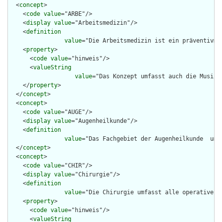
  <
concept
>

    <
code
value
="ARBE"/>

    <
display
value
="Arbeitsmedizin"/>

    <
definition
value
="Die Arbeitsmedizin ist ein präventivme
    <
property
>

      <
code
value
="hinweis"/>

      <
valueString
value
="Das Konzept umfasst auch die Musike
    </
property
>

  </
concept
>

  <
concept
>

    <
code
value
="AUGE"/>

    <
display
value
="Augenheilkunde"/>

    <
definition
value
="Das Fachgebiet der Augenheilkunde  umf
  </
concept
>

  <
concept
>

    <
code
value
="CHIR"/>

    <
display
value
="Chirurgie"/>

    <
definition
value
="Die Chirurgie umfasst alle operativen 
    <
property
>

      <
code
value
="hinweis"/>

      <
valueString