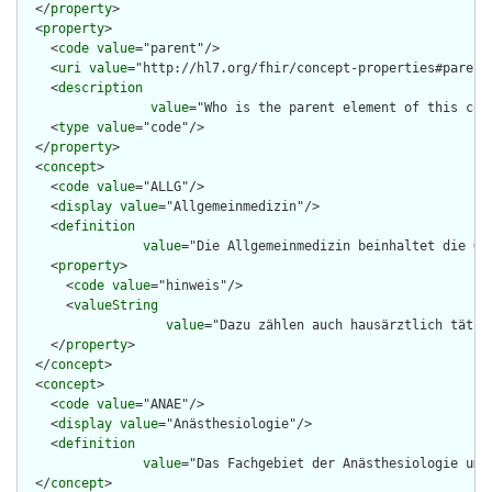
  </
property
>

  <
property
>

    <
code
value
="parent"/>

    <
uri
value
="http://hl7.org/fhir/concept-properties#parent"
    <
description
value
="Who is the parent element of this con
    <
type
value
="code"/>

  </
property
>

  <
concept
>

    <
code
value
="ALLG"/>

    <
display
value
="Allgemeinmedizin"/>

    <
definition
value
="Die Allgemeinmedizin beinhaltet die Gr
    <
property
>

      <
code
value
="hinweis"/>

      <
valueString
value
="Dazu zählen auch hausärztlich tätig
    </
property
>

  </
concept
>

  <
concept
>

    <
code
value
="ANAE"/>

    <
display
value
="Anästhesiologie"/>

    <
definition
value
="Das Fachgebiet der Anästhesiologie umf
  </
concept
>
