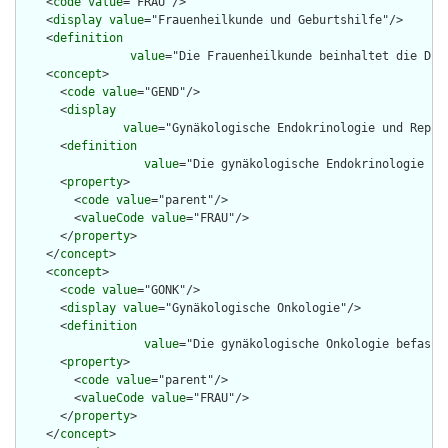
    <
code
value
="FRAU"/>

    <
display
value
="Frauenheilkunde und Geburtshilfe"/>

    <
definition
value
="Die Frauenheilkunde beinhaltet die Dia
    <
concept
>

      <
code
value
="GEND"/>

      <
display
value
="Gynäkologische Endokrinologie und Reprod
      <
definition
value
="Die gynäkologische Endokrinologie be
      <
property
>

        <
code
value
="parent"/>

        <
valueCode
value
="FRAU"/>

      </
property
>

    </
concept
>

    <
concept
>

      <
code
value
="GONK"/>

      <
display
value
="Gynäkologische Onkologie"/>

      <
definition
value
="Die gynäkologische Onkologie befasst
      <
property
>

        <
code
value
="parent"/>

        <
valueCode
value
="FRAU"/>

      </
property
>

    </
concept
>
