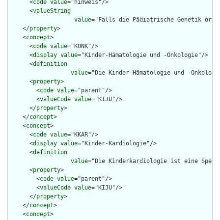
      <
code
value
="hinweis"/>

      <
valueString
value
="Falls die Pädiatrische Genetik orga
    </
property
>

    <
concept
>

      <
code
value
="KONK"/>

      <
display
value
="Kinder-Hämatologie und -Onkologie"/>

      <
definition
value
="Die Kinder-Hämatologie und -Onkologi
      <
property
>

        <
code
value
="parent"/>

        <
valueCode
value
="KIJU"/>

      </
property
>

    </
concept
>

    <
concept
>

      <
code
value
="KKAR"/>

      <
display
value
="Kinder-Kardiologie"/>

      <
definition
value
="Die Kinderkardiologie ist eine Spezi
      <
property
>

        <
code
value
="parent"/>

        <
valueCode
value
="KIJU"/>

      </
property
>

    </
concept
>

    <
concept
>
