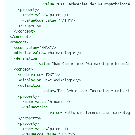
value
="Das Fachgebiet der Neuropathologie b
      <
property
>

        <
code
value
="parent"/>

        <
valueCode
value
="PATH"/>

      </
property
>

    </
concept
>

  </
concept
>

  <
concept
>

    <
code
value
="PHAR"/>

    <
display
value
="Pharmakologie"/>

    <
definition
value
="Das Gebiet der Pharmakologie beschäfti
    <
concept
>

      <
code
value
="TOXI"/>

      <
display
value
="Toxikologie"/>

      <
definition
value
="Das Gebiet der Toxikologie umfasst d
      <
property
>

        <
code
value
="hinweis"/>

        <
valueString
value
="Falls die forensische Toxikologie
      </
property
>

      <
property
>

        <
code
value
="parent"/>

        <
valueCode
value
="PHAR"/>
