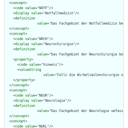
  <
concept
>

    <
code
value
="NOTF"/>

    <
display
value
="Notfallmedizin"/>

    <
definition
value
="Das Fachgebiet der Notfallmedizin befa
  </
concept
>

  <
concept
>

    <
code
value
="NRCH"/>

    <
display
value
="Neurochirurgie"/>

    <
definition
value
="Das Fachgebiet der Neurochirurgie befa
    <
property
>

      <
code
value
="hinweis"/>

      <
valueString
value
="Falls die Wirbelsäulenchirurgie org
    </
property
>

  </
concept
>

  <
concept
>

    <
code
value
="NEUR"/>

    <
display
value
="Neurologie"/>

    <
definition
value
="Das Fachgebiet der Neurologie umfasst 
  </
concept
>

  <
concept
>

    <
code
value
="NUKL"/>
