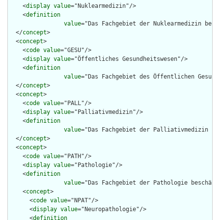
    <
display
value
="Nuklearmedizin"/>

    <
definition
value
="Das Fachgebiet der Nuklearmedizin besc
  </
concept
>

  <
concept
>

    <
code
value
="GESU"/>

    <
display
value
="Öffentliches Gesundheitswesen"/>

    <
definition
value
="Das Fachgebiet des Öffentlichen Gesund
  </
concept
>

  <
concept
>

    <
code
value
="PALL"/>

    <
display
value
="Palliativmedizin"/>

    <
definition
value
="Das Fachgebiet der Palliativmedizin be
  </
concept
>

  <
concept
>

    <
code
value
="PATH"/>

    <
display
value
="Pathologie"/>

    <
definition
value
="Das Fachgebiet der Pathologie beschäft
    <
concept
>

      <
code
value
="NPAT"/>

      <
display
value
="Neuropathologie"/>

      <
definition