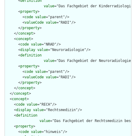
      <
definition
value
="Das Fachgebiet der Kinderradiologie 
      <
property
>

        <
code
value
="parent"/>

        <
valueCode
value
="RADI"/>

      </
property
>

    </
concept
>

    <
concept
>

      <
code
value
="NRAD"/>

      <
display
value
="Neuroradiologie"/>

      <
definition
value
="Das Fachgebiet der Neuroradiologie s
      <
property
>

        <
code
value
="parent"/>

        <
valueCode
value
="RADI"/>

      </
property
>

    </
concept
>

  </
concept
>

  <
concept
>

    <
code
value
="RECH"/>

    <
display
value
="Rechtsmedizin"/>

    <
definition
value
="Das Fachgebiet der Rechtsmedizin besch
    <
property
>

      <
code
value
="hinweis"/>
