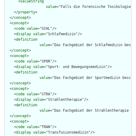
      <
valueString
value
="Falls die forensische Toxikologie o
    </
property
>

  </
concept
>

  <
concept
>

    <
code
value
="SCHL"/>

    <
display
value
="Schlafmedizin"/>

    <
definition
value
="Das Fachgebiet der Schlafmedizin besch
  </
concept
>

  <
concept
>

    <
code
value
="SPOR"/>

    <
display
value
="Sport- und Bewegungsmedizin"/>

    <
definition
value
="Das Fachgebiet der Sportmedizin beschä
  </
concept
>

  <
concept
>

    <
code
value
="STRA"/>

    <
display
value
="Strahlentherapie"/>

    <
definition
value
="Das Fachgebiet der Strahlentherapie be
  </
concept
>

  <
concept
>

    <
code
value
="TRAN"/>

    <
display
value
="Transfusionsmedizin"/>
