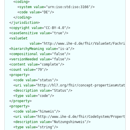
    <
coding
>

      <
system
value
="urn:iso:std:iso:3166"/>

      <
code
value
="DE"/>

    </
coding
>

  </
jurisdiction
>

  <
copyright
value
="CC-BY-4.0"/>

  <
caseSensitive
value
="true"/>

  <
valueSet
value
="http://www.ihe-d.de/fhir/ValueSet/Fachricht
  <
hierarchyMeaning
value
="is-a"/>

  <
compositional
value
="false"/>

  <
versionNeeded
value
="false"/>

  <
content
value
="complete"/>

  <
count
value
="79"/>

  <
property
>

    <
code
value
="status"/>

    <
uri
value
="http://hl7.org/fhir/concept-properties#status"
    <
description
value
="Status"/>

    <
type
value
="code"/>

  </
property
>

  <
property
>

    <
code
value
="hinweis"/>

    <
uri
value
="http://www.ihe-d.de/fhir/CodeSystem/Property#h
    <
description
value
="Nutzungshinweis"/>

    <
type
value
="string"/>
