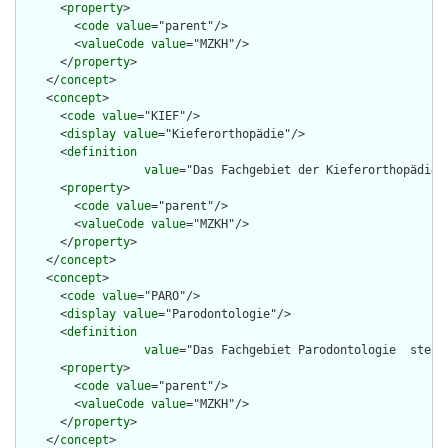
      <
property
>

        <
code
value
="parent"/>

        <
valueCode
value
="MZKH"/>

      </
property
>

    </
concept
>

    <
concept
>

      <
code
value
="KIEF"/>

      <
display
value
="Kieferorthopädie"/>

      <
definition
value
="Das Fachgebiet der Kieferorthopädie 
      <
property
>

        <
code
value
="parent"/>

        <
valueCode
value
="MZKH"/>

      </
property
>

    </
concept
>

    <
concept
>

      <
code
value
="PARO"/>

      <
display
value
="Parodontologie"/>

      <
definition
value
="Das Fachgebiet Parodontologie  stell
      <
property
>

        <
code
value
="parent"/>

        <
valueCode
value
="MZKH"/>

      </
property
>

    </
concept
>
