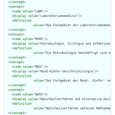
  </
concept
>

  <
concept
>

    <
code
value
="LABO"/>

    <
display
value
="Laboratoriumsmedizin"/>

    <
definition
value
="Das Fachgebiet der Laboratoriumsmedizi
  </
concept
>

  <
concept
>

    <
code
value
="MIKR"/>

    <
display
value
="Mikrobiologie, Virologie und Infektionsepi
    <
definition
value
="Die Mikrobiologie beschäftigt sich mit
  </
concept
>

  <
concept
>

    <
code
value
="MKGC"/>

    <
display
value
="Mund-Kiefer-Gesichtschirurgie"/>

    <
definition
value
="Das Fachgebiet der Mund-, Kiefer- und 
  </
concept
>

  <
concept
>

    <
code
value
="NATU"/>

    <
display
value
="Naturheilverfahren und alternative Heilmet
    <
definition
value
="Naturheilverfahren umfassen Maßnahmen,
  </
concept
>
