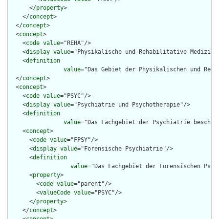
      </
property
>

    </
concept
>

  </
concept
>

  <
concept
>

    <
code
value
="REHA"/>

    <
display
value
="Physikalische und Rehabilitative Medizin"/
    <
definition
value
="Das Gebiet der Physikalischen und Reha
  </
concept
>

  <
concept
>

    <
code
value
="PSYC"/>

    <
display
value
="Psychiatrie und Psychotherapie"/>

    <
definition
value
="Das Fachgebiet der Psychiatrie beschäf
    <
concept
>

      <
code
value
="FPSY"/>

      <
display
value
="Forensische Psychiatrie"/>

      <
definition
value
="Das Fachgebiet der Forensischen Psyc
      <
property
>

        <
code
value
="parent"/>

        <
valueCode
value
="PSYC"/>

      </
property
>

    </
concept
>
