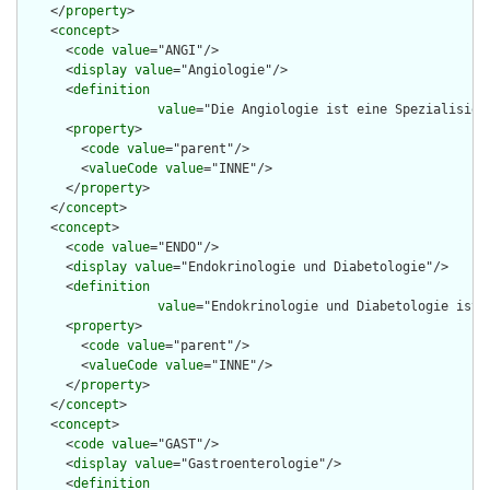
    </
property
>

    <
concept
>

      <
code
value
="ANGI"/>

      <
display
value
="Angiologie"/>

      <
definition
value
="Die Angiologie ist eine Spezialisier
      <
property
>

        <
code
value
="parent"/>

        <
valueCode
value
="INNE"/>

      </
property
>

    </
concept
>

    <
concept
>

      <
code
value
="ENDO"/>

      <
display
value
="Endokrinologie und Diabetologie"/>

      <
definition
value
="Endokrinologie und Diabetologie ist 
      <
property
>

        <
code
value
="parent"/>

        <
valueCode
value
="INNE"/>

      </
property
>

    </
concept
>

    <
concept
>

      <
code
value
="GAST"/>

      <
display
value
="Gastroenterologie"/>

      <
definition