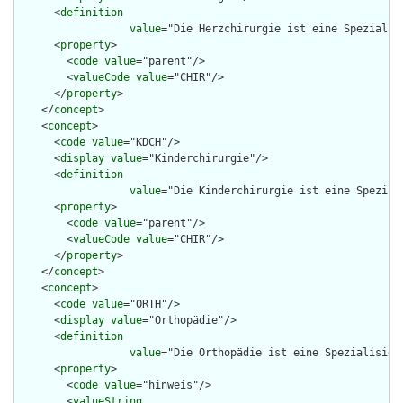
      <
definition
value
="Die Herzchirurgie ist eine Spezialis
      <
property
>

        <
code
value
="parent"/>

        <
valueCode
value
="CHIR"/>

      </
property
>

    </
concept
>

    <
concept
>

      <
code
value
="KDCH"/>

      <
display
value
="Kinderchirurgie"/>

      <
definition
value
="Die Kinderchirurgie ist eine Spezial
      <
property
>

        <
code
value
="parent"/>

        <
valueCode
value
="CHIR"/>

      </
property
>

    </
concept
>

    <
concept
>

      <
code
value
="ORTH"/>

      <
display
value
="Orthopädie"/>

      <
definition
value
="Die Orthopädie ist eine Spezialisier
      <
property
>

        <
code
value
="hinweis"/>

        <
valueString