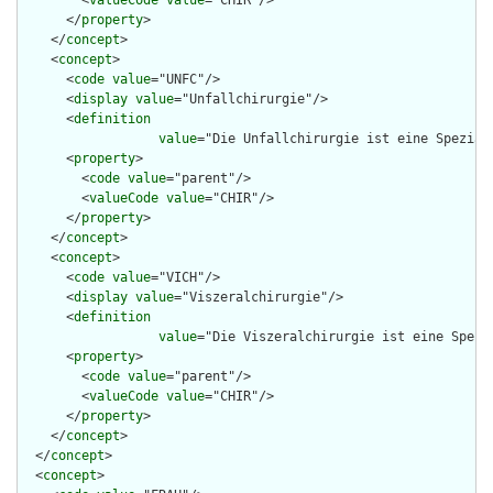
        <
valueCode
value
="CHIR"/>

      </
property
>

    </
concept
>

    <
concept
>

      <
code
value
="UNFC"/>

      <
display
value
="Unfallchirurgie"/>

      <
definition
value
="Die Unfallchirurgie ist eine Spezial
      <
property
>

        <
code
value
="parent"/>

        <
valueCode
value
="CHIR"/>

      </
property
>

    </
concept
>

    <
concept
>

      <
code
value
="VICH"/>

      <
display
value
="Viszeralchirurgie"/>

      <
definition
value
="Die Viszeralchirurgie ist eine Spezi
      <
property
>

        <
code
value
="parent"/>

        <
valueCode
value
="CHIR"/>

      </
property
>

    </
concept
>

  </
concept
>

  <
concept
>
