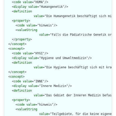
    <
code
value
="HUMA"/>

    <
display
value
="Humangenetik"/>

    <
definition
value
="Die Humangenetik beschäftigt sich mit 
    <
property
>

      <
code
value
="hinweis"/>

      <
valueString
value
="Falls die Pädiatrische Genetik orga
    </
property
>

  </
concept
>

  <
concept
>

    <
code
value
="HYGI"/>

    <
display
value
="Hygiene und Umweltmedizin"/>

    <
definition
value
="Die Hygiene beschäftigt sich mit krank
  </
concept
>

  <
concept
>

    <
code
value
="INNE"/>

    <
display
value
="Innere Medizin"/>

    <
definition
value
="Das Gebiet der Inneren Medizin befasst
    <
property
>

      <
code
value
="hinweis"/>

      <
valueString
value
="Teilgebiete, für die keine eigenen 