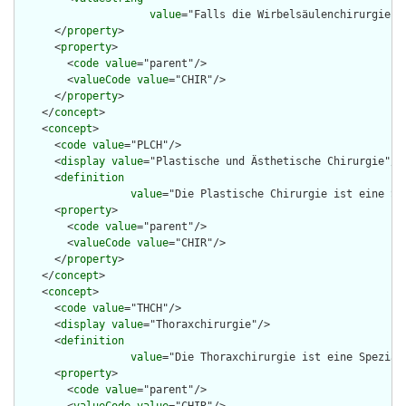
value
="Falls die Wirbelsäulenchirurgie o
      </
property
>

      <
property
>

        <
code
value
="parent"/>

        <
valueCode
value
="CHIR"/>

      </
property
>

    </
concept
>

    <
concept
>

      <
code
value
="PLCH"/>

      <
display
value
="Plastische und Ästhetische Chirurgie"/>

      <
definition
value
="Die Plastische Chirurgie ist eine Sp
      <
property
>

        <
code
value
="parent"/>

        <
valueCode
value
="CHIR"/>

      </
property
>

    </
concept
>

    <
concept
>

      <
code
value
="THCH"/>

      <
display
value
="Thoraxchirurgie"/>

      <
definition
value
="Die Thoraxchirurgie ist eine Spezial
      <
property
>

        <
code
value
="parent"/>
