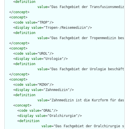
    <
definition
value
="Das Fachgebiet der Transfusionsmedizin
  </
concept
>

  <
concept
>

    <
code
value
="TROP"/>

    <
display
value
="Tropen-/Reisemedizin"/>

    <
definition
value
="Das Fachgebiet der Tropenmedizin besch
  </
concept
>

  <
concept
>

    <
code
value
="UROL"/>

    <
display
value
="Urologie"/>

    <
definition
value
="Das Fachgebiet der Urologie beschäftig
  </
concept
>

  <
concept
>

    <
code
value
="MZKH"/>

    <
display
value
="Zahnmedizin"/>

    <
definition
value
="Zahnmedizin ist die Kurzform für das F
    <
concept
>

      <
code
value
="ORAL"/>

      <
display
value
="Oralchirurgie"/>

      <
definition
value
="Das Fachgebiet der Oralchirurgie ste