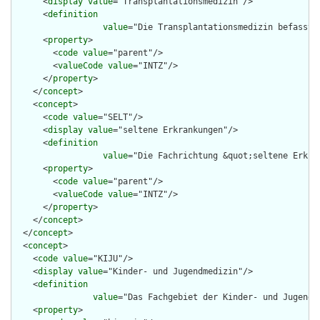
      <
display
value
="Transplantationsmedizin"/>

      <
definition
value
="Die Transplantationsmedizin befasst 
      <
property
>

        <
code
value
="parent"/>

        <
valueCode
value
="INTZ"/>

      </
property
>

    </
concept
>

    <
concept
>

      <
code
value
="SELT"/>

      <
display
value
="seltene Erkrankungen"/>

      <
definition
value
="Die Fachrichtung &quot;seltene Erkra
      <
property
>

        <
code
value
="parent"/>

        <
valueCode
value
="INTZ"/>

      </
property
>

    </
concept
>

  </
concept
>

  <
concept
>

    <
code
value
="KIJU"/>

    <
display
value
="Kinder- und Jugendmedizin"/>

    <
definition
value
="Das Fachgebiet der Kinder- und Jugendm
    <
property
>
