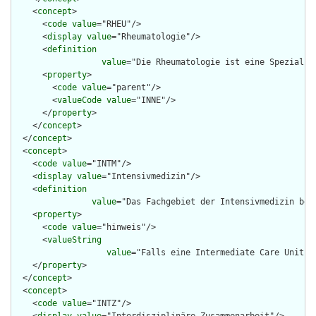
    <
concept
>

      <
code
value
="RHEU"/>

      <
display
value
="Rheumatologie"/>

      <
definition
value
="Die Rheumatologie ist eine Spezialis
      <
property
>

        <
code
value
="parent"/>

        <
valueCode
value
="INNE"/>

      </
property
>

    </
concept
>

  </
concept
>

  <
concept
>

    <
code
value
="INTM"/>

    <
display
value
="Intensivmedizin"/>

    <
definition
value
="Das Fachgebiet der Intensivmedizin bes
    <
property
>

      <
code
value
="hinweis"/>

      <
valueString
value
="Falls eine Intermediate Care Unit o
    </
property
>

  </
concept
>

  <
concept
>

    <
code
value
="INTZ"/>
