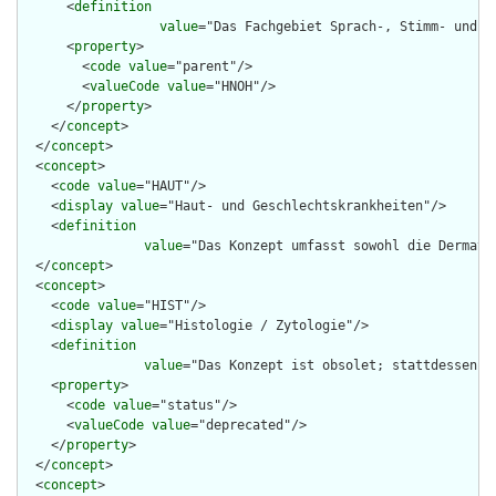
      <
definition
value
="Das Fachgebiet Sprach-, Stimm- und k
      <
property
>

        <
code
value
="parent"/>

        <
valueCode
value
="HNOH"/>

      </
property
>

    </
concept
>

  </
concept
>

  <
concept
>

    <
code
value
="HAUT"/>

    <
display
value
="Haut- und Geschlechtskrankheiten"/>

    <
definition
value
="Das Konzept umfasst sowohl die Dermato
  </
concept
>

  <
concept
>

    <
code
value
="HIST"/>

    <
display
value
="Histologie / Zytologie"/>

    <
definition
value
="Das Konzept ist obsolet; stattdessen k
    <
property
>

      <
code
value
="status"/>

      <
valueCode
value
="deprecated"/>

    </
property
>

  </
concept
>

  <
concept
>
