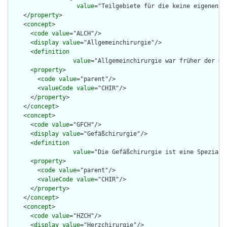
value
="Teilgebiete für die keine eigenen K
    </
property
>

    <
concept
>

      <
code
value
="ALCH"/>

      <
display
value
="Allgemeinchirurgie"/>

      <
definition
value
="Allgemeinchirurgie war früher der Ob
      <
property
>

        <
code
value
="parent"/>

        <
valueCode
value
="CHIR"/>

      </
property
>

    </
concept
>

    <
concept
>

      <
code
value
="GFCH"/>

      <
display
value
="Gefäßchirurgie"/>

      <
definition
value
="Die Gefäßchirurgie ist eine Speziali
      <
property
>

        <
code
value
="parent"/>

        <
valueCode
value
="CHIR"/>

      </
property
>

    </
concept
>

    <
concept
>

      <
code
value
="HZCH"/>

      <
display
value
="Herzchirurgie"/>
