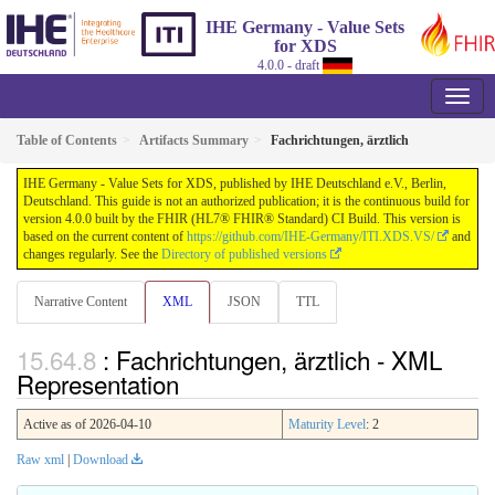
IHE Germany - Value Sets
for XDS
4.0.0 - draft
Table of Contents
Artifacts Summary
Fachrichtungen, ärztlich
IHE Germany - Value Sets for XDS, published by IHE Deutschland e.V., Berlin,
Deutschland. This guide is not an authorized publication; it is the continuous build for
version 4.0.0 built by the FHIR (HL7® FHIR® Standard) CI Build. This version is
based on the current content of
https://github.com/IHE-Germany/ITI.XDS.VS/
and
changes regularly. See the
Directory of published versions
Narrative Content
XML
JSON
TTL
: Fachrichtungen, ärztlich - XML
Representation
Active as of 2026-04-10
Maturity Level
: 2
Raw xml
|
Download