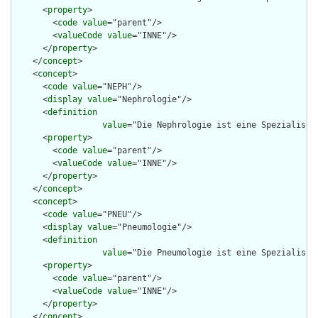
      <
property
>

        <
code
value
="parent"/>

        <
valueCode
value
="INNE"/>

      </
property
>

    </
concept
>

    <
concept
>

      <
code
value
="NEPH"/>

      <
display
value
="Nephrologie"/>

      <
definition
value
="Die Nephrologie ist eine Spezialisie
      <
property
>

        <
code
value
="parent"/>

        <
valueCode
value
="INNE"/>

      </
property
>

    </
concept
>

    <
concept
>

      <
code
value
="PNEU"/>

      <
display
value
="Pneumologie"/>

      <
definition
value
="Die Pneumologie ist eine Spezialisie
      <
property
>

        <
code
value
="parent"/>

        <
valueCode
value
="INNE"/>

      </
property
>

    </
concept
>
