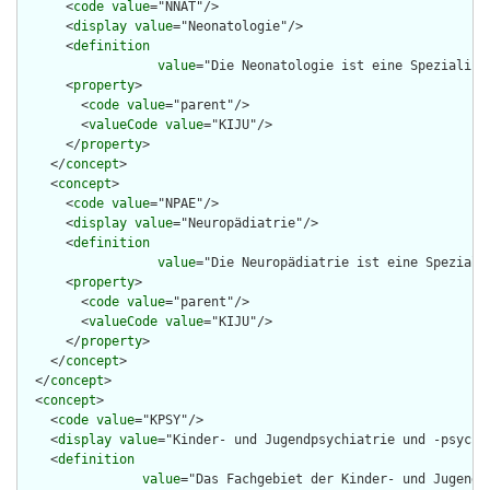
      <
code
value
="NNAT"/>

      <
display
value
="Neonatologie"/>

      <
definition
value
="Die Neonatologie ist eine Spezialisi
      <
property
>

        <
code
value
="parent"/>

        <
valueCode
value
="KIJU"/>

      </
property
>

    </
concept
>

    <
concept
>

      <
code
value
="NPAE"/>

      <
display
value
="Neuropädiatrie"/>

      <
definition
value
="Die Neuropädiatrie ist eine Speziali
      <
property
>

        <
code
value
="parent"/>

        <
valueCode
value
="KIJU"/>

      </
property
>

    </
concept
>

  </
concept
>

  <
concept
>

    <
code
value
="KPSY"/>

    <
display
value
="Kinder- und Jugendpsychiatrie und -psychot
    <
definition
value
="Das Fachgebiet der Kinder- und Jugendp