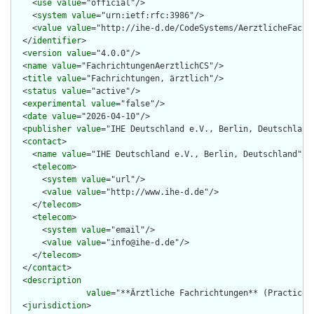
    <
use
value
="official"/>

    <
system
value
="urn:ietf:rfc:3986"/>

    <
value
value
="http://ihe-d.de/CodeSystems/AerztlicheFachri
  </
identifier
>

  <
version
value
="4.0.0"/>

  <
name
value
="FachrichtungenAerztlichCS"/>

  <
title
value
="Fachrichtungen, ärztlich"/>

  <
status
value
="active"/>

  <
experimental
value
="false"/>

  <
date
value
="2026-04-10"/>

  <
publisher
value
="IHE Deutschland e.V., Berlin, Deutschland"
  <
contact
>

    <
name
value
="IHE Deutschland e.V., Berlin, Deutschland"/>

    <
telecom
>

      <
system
value
="url"/>

      <
value
value
="http://www.ihe-d.de"/>

    </
telecom
>

    <
telecom
>

      <
system
value
="email"/>

      <
value
value
="info@ihe-d.de"/>

    </
telecom
>

  </
contact
>

  <
description
value
="**Ärztliche Fachrichtungen** (Practice S
  <
jurisdiction
>
