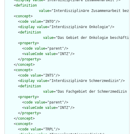
    <
display
value
="Interdisziplinäre Zusammenarbeit"/>

    <
definition
value
="Interdisziplinäre Zusammenarbeit bezei
    <
concept
>

      <
code
value
="INTO"/>

      <
display
value
="Interdisziplinäre Onkologie"/>

      <
definition
value
="Das Gebiet der Onkologie beschäftigt
      <
property
>

        <
code
value
="parent"/>

        <
valueCode
value
="INTZ"/>

      </
property
>

    </
concept
>

    <
concept
>

      <
code
value
="INTS"/>

      <
display
value
="Interdisziplinäre Schmerzmedizin"/>

      <
definition
value
="Das Fachgebiet der Schmerzmedizin be
      <
property
>

        <
code
value
="parent"/>

        <
valueCode
value
="INTZ"/>

      </
property
>

    </
concept
>

    <
concept
>

      <
code
value
="TRPL"/>
