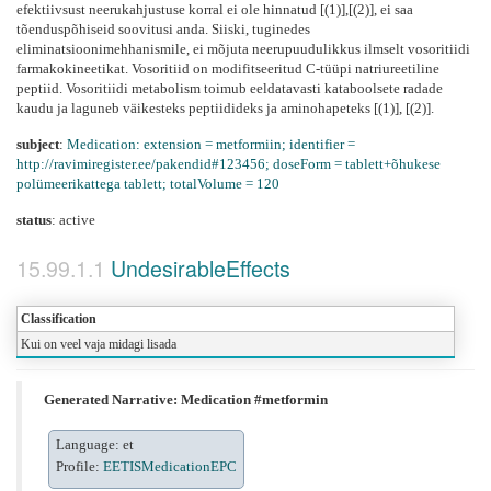
efektiivsust neerukahjustuse korral ei ole hinnatud [(1)],[(2)], ei saa
tõenduspõhiseid soovitusi anda. Siiski, tuginedes
eliminatsioonimehhanismile, ei mõjuta neerupuudulikkus ilmselt vosoritiidi
farmakokineetikat. Vosoritiid on modifitseeritud C-tüüpi natriureetiline
peptiid. Vosoritiidi metabolism toimub eeldatavasti kataboolsete radade
kaudu ja laguneb väikesteks peptiidideks ja aminohapeteks [(1)], [(2)].
subject
:
Medication: extension = metformiin; identifier =
http://ravimiregister.ee/pakendid#123456; doseForm = tablett+õhukese
polümeerikattega tablett; totalVolume = 120
status
:
active
UndesirableEffects
Classification
Kui on veel vaja midagi lisada
Generated Narrative: Medication #metformin
Language: et
Profile:
EETISMedicationEPC