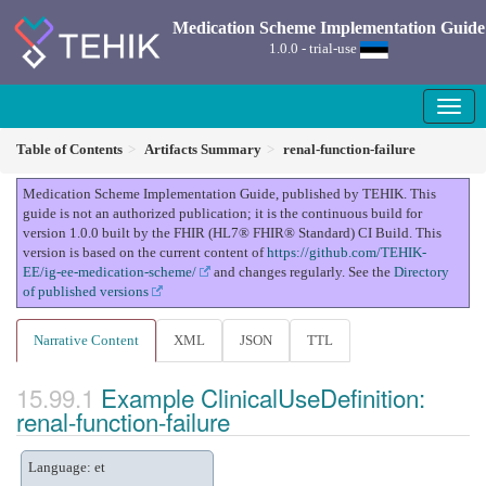
Medication Scheme Implementation Guide
1.0.0 - trial-use
Table of Contents
Artifacts Summary
renal-function-failure
Medication Scheme Implementation Guide, published by TEHIK. This
guide is not an authorized publication; it is the continuous build for
version 1.0.0 built by the FHIR (HL7® FHIR® Standard) CI Build. This
version is based on the current content of
https://github.com/TEHIK-
EE/ig-ee-medication-scheme/
and changes regularly. See the
Directory
of published versions
Narrative Content
XML
JSON
TTL
Example ClinicalUseDefinition:
renal-function-failure
Language: et