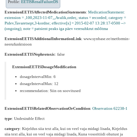
Profile:
EETISRenalFailureDS
ExtensionEETISAffectedMedicationStatements
:
MedicationStatement:
extension = ,100,2023-11-07,,,Avalik,order,; status = recorded; category =
Pidev,Tavaretsept,3-kordne; effective[x] = 2015-02-07 13:28:17-0500 -->
(ongoing); note = patsient peaks iga päev veresuhkrut mõõtma
ExtensionEETISAdditionalInformationLink
: www.synbase.ee/metformin-
neerufunktsioon
ExtensionEETISNephrotoxic
: false
ExtensionEETISDosageModification
dosageIntervalMin: 6
dosageIntervalMax: 12
recommendation: Siin on soovitused
ExtensionEETISRelatedObservationOrCondition
:
Observation 62238-1
type
: Undesirable Effect
category
:
Kirjeldus siia text alla, kui on veel vaja midagi lisada
,
Kirjeldus
siia text alla, kui on veel vaja midagi lisada
,
Kuna vosoritiidi ohutust ja