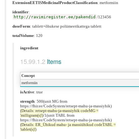
ExtensionEETISMedicinalProductClassification
:
metformiin
identifier
:
http://ravimiregister.ee/pakendid
/123456
doseForm
:
tablett+õhukese polümeerikattega tablett
totalVolume
: 120
ingredient
Items
Concept
metformiin
isActive
: true
strength
: 500(unit MG from
https://fhir.ee/CodeSystem/retsept-mahu-ja-massiyhik)
(Details: retsept-mahu-ja-massiyhik codeMG =
'milligram(s)')
/1(unit TABL from
https://fhir.ee/CodeSystem/retsept-mahu-ja-massiyhik)
(Details: ER_Ühikud mahu- ja massiühikud codeTABL =
'tablet(s)')