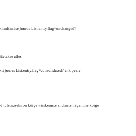
 kinnitamise juurde List.entry.flag=unchanged?
jäetakse alles
i juures List.entry.flag=consolidated? ehk peale
tud tulemuseks on kõige värskemate andmete nägemine kõige