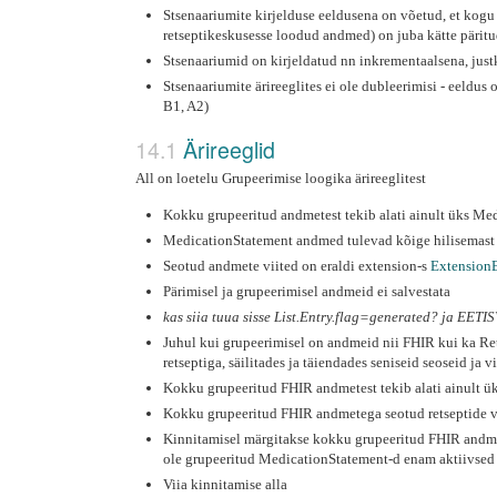
Stsenaariumite kirjelduse eeldusena on võetud, et ko
retseptikeskusesse loodud andmed) on juba kätte päritu
Stsenaariumid on kirjeldatud nn inkrementaalsena, justk
Stsenaariumite ärireeglites ei ole dubleerimisi - eeldus
B1, A2)
Ärireeglid
All on loetelu Grupeerimise loogika ärireeglitest
Kokku grupeeritud andmetest tekib alati ainult üks Me
MedicationStatement andmed tulevad kõige hilisemast a
Seotud andmete viited on eraldi extension-s
Extension
Pärimisel ja grupeerimisel andmeid ei salvestata
kas siia tuua sisse List.Entry.flag=generated? ja EET
Juhul kui grupeerimisel on andmeid nii FHIR kui ka Re
retseptiga, säilitades ja täiendades seniseid seoseid ja v
Kokku grupeeritud FHIR andmetest tekib alati ainult 
Kokku grupeeritud FHIR andmetega seotud retseptide v
Kinnitamisel märgitakse kokku grupeeritud FHIR andmete
ole grupeeritud MedicationStatement-d enam aktiivsed
Viia kinnitamise alla