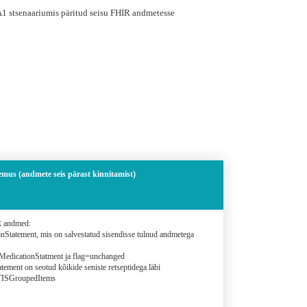
A1 stsenaariumis päritud seisu FHIR andmetesse
mus (andmete seis pärast kinnitamist)
R andmed:
nStatement, mis on salvestatud sisendisse tulnud andmetega
 MedicationStatment ja flag=unchanged
tement on seotud kõikide seniste retseptidega läbi
TISGroupedItems