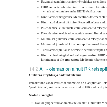
Ravimiskeemi kinnitamisel võrreldakse sisendisse 
FHIR andmete salvestamine toimub ainult kinnitam
mh salvestatakse maha EETISVerification
Kinnitamisel märgitakse MedicationStatement.sta
Kinnitatud skeemi pärimisel Retseptikeskuse andme
Pikendamisel ei muudeta eelmiseid seotud retsepte
Pikendamisel tekkivad retseptide seosed lisatakse e
Muutmisel püütakse eelmiseid seotud retsepte ann
Muutmisel juurde tekkivad retseptide seosed lisataks
Tühistamisel püütakse eelmiseid seotud retsepte 
Kinnitamisel märgitakse kokku grupeeritud FHIR an
kinnitamist ei ole grupeeritud MedicationStatemen
A1 - olemas on ainult RK retsept
Olukorra kirjeldus ja oodatud tulemus
Esmakordne vaade Patsiendi andmetele on alati puhtalt Re
"pealmistena", kuid seis on genereeritud - FHIR andmeid pär
Seotud ärireeglid
Kokku grupeeritud andmetest tekib alati ainult üks Me