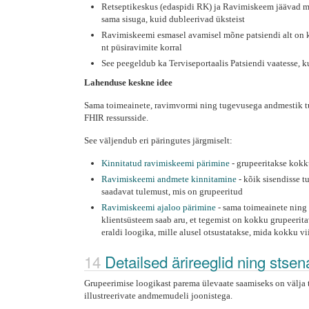
Retseptikeskus (edaspidi RK) ja Ravimiskeem jäävad mõ
sama sisuga, kuid dubleerivad üksteist
Ravimiskeemi esmasel avamisel mõne patsiendi alt on kuv
nt püsiravimite korral
See peegeldub ka Terviseportaalis Patsiendi vaatesse, 
Lahenduse keskne idee
Sama toimeainete, ravimvormi ning tugevusega andmestik tu
FHIR ressursside.
See väljendub eri päringutes järgmiselt:
Kinnitatud ravimiskeemi pärimine
- grupeeritakse kok
Ravimiskeemi andmete kinnitamine
- kõik sisendisse 
saadavat tulemust, mis on grupeeritud
Ravimiskeemi ajaloo pärimine
- sama toimeainete ning 
klientsüsteem saab aru, et tegemist on kokku grupeerit
eraldi loogika, mille alusel otsustatakse, mida kokku v
Detailsed ärireeglid ning stse
Grupeerimise loogikast parema ülevaate saamiseks on välja 
illustreerivate andmemudeli joonistega.