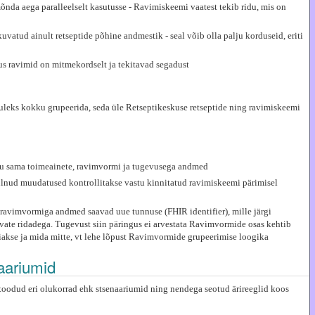
nda aega paralleelselt kasutusse - Ravimiskeemi vaatest tekib ridu, mis on
atud ainult retseptide põhine andmestik - seal võib olla palju korduseid, eriti
kus ravimid on mitmekordselt ja tekitavad segadust
leks kokku grupeerida, seda üle Retseptikeskuse retseptide ning ravimiskeemi
ku sama toimeainete, ravimvormi ja tugevusega andmed
tulnud muudatused kontrollitakse vastu kinnitatud ravimiskeemi pärimisel
ravimvormiga andmed saavad uue tunnuse (FHIR identifier), mille järgi
avate ridadega. Tugevust siin päringus ei arvestata Ravimvormide osas kehtib
iiakse ja mida mitte, vt lehe lõpust Ravimvormide grupeerimise loogika
naariumid
toodud eri olukorrad ehk stsenaariumid ning nendega seotud ärireeglid koos