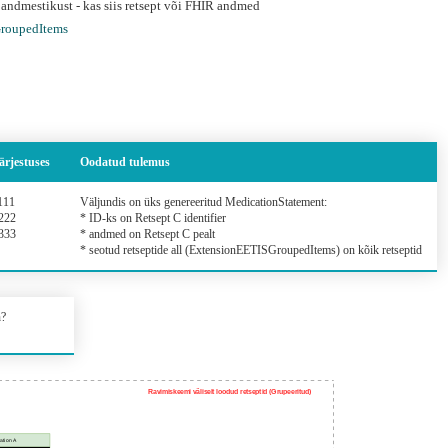
ndmestikust - kas siis retsept või FHIR andmed
roupedItems
ärjestuses
Oodatud tulemus
1111
Väljundis on üks genereeritud MedicationStatement:
2222
* ID-ks on Retsept C identifier
3333
* andmed on Retsept C pealt
* seotud retseptide all (ExtensionEETISGroupedItems) on kõik retseptid
n?