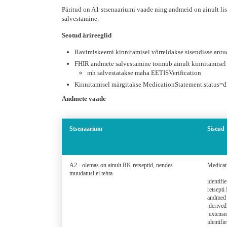
Päritud on A1 stsenaariumi vaade ning andmeid on ainult li
salvestamine.
Seotud ärireeglid
Ravimiskeemi kinnitamisel võrreldakse sisendisse antud
FHIR andmete salvestamine toimub ainult kinnitamisel
mh salvestatakse maha EETISVerification
Kinnitamisel märgitakse MedicationStatement.status=
Andmete vaade
Stsenaarium
Sisend
A2 - olemas on ainult RK retseptid, nendes
Medicat
muudatusi ei tehta
identifi
retsepti
andmed 
.derive
.extensi
identifi