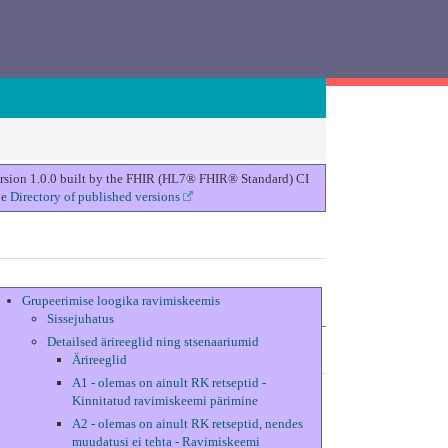
version 1.0.0 built by the FHIR (HL7® FHIR® Standard) CI
he
Directory of published versions
Grupeerimise loogika ravimiskeemis
Sissejuhatus
Detailsed ärireeglid ning stsenaariumid
Ärireeglid
A1 - olemas on ainult RK retseptid -
Kinnitatud ravimiskeemi pärimine
A2 - olemas on ainult RK retseptid, nendes
muudatusi ei tehta - Ravimiskeemi