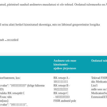
satud, pärimisel saadud andmetes muudatusi ei ole tehtud. Oodatud tulemuseks on 
 seisu alati hetkel kinnitatud skeemiga, mis on läbinud grupeerimise loogika
draft→recorded
Andmete seis enne
Oodatud tule
kinnitamist
ajalises järjestuses
ionStatement, kus:
RK retsept A -
Tekivad FHI
1011111111
üks Medicatio
er.value": "1033333333" (kõige hilisema
RK retsept B -
List/1
 ID)
1022222222
mille sees on
tuleks RK retseptilt C
RK retsept C
MedicationSta
dFrom: tühi
- 1033333333
ExtensionEE
on[uus]:
FHIR andmeid pole
er.value": "1011111111",