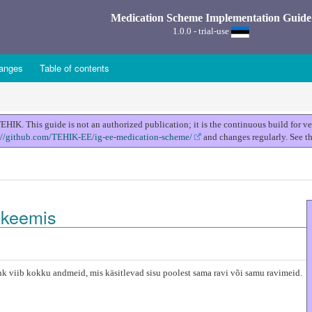
Medication Scheme Implementation Guide
1.0.0 - trial-use
anges
Table of contents
K. This guide is not an authorized publication; it is the continuous build for 
://github.com/TEHIK-EE/ig-ee-medication-scheme/
and changes regularly. See t
skeemis
hk viib kokku andmeid, mis käsitlevad sisu poolest sama ravi või samu ravimeid.