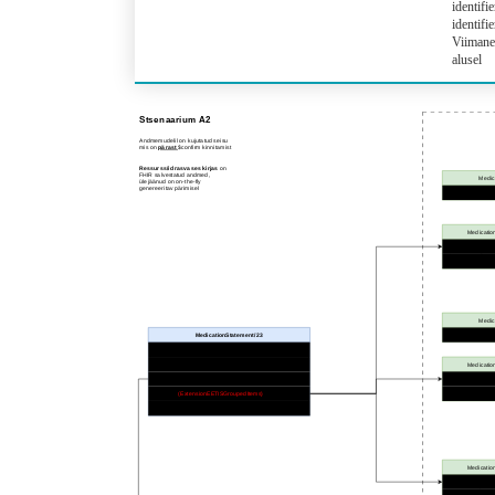
identifi
identifi
Viimane
alusel