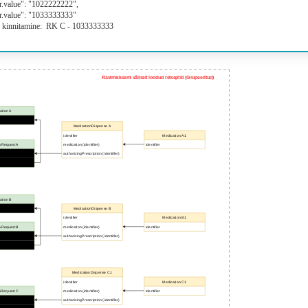
er.value": "1022222222",
er.value": "1033333333"
 kinnitamine: RK C - 1033333333