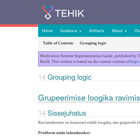
Home
Guidance
Artifacts
About
Ch
Table of Contents
Grouping logic
Medication Scheme Implementation Guide, published by TEHI
Build. This version is based on the current content of
https
Grouping logic
Grupeerimise loogika ravimi
Sissejuhatus
Ravimiskeemis on kasutusel eraldi loogika, mis grupeerib e
Probleem mida lahendatakse: