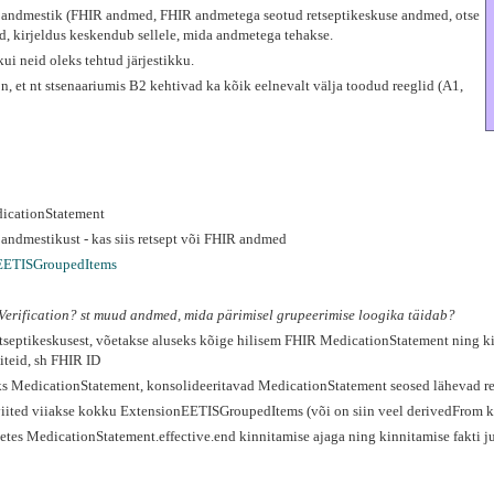
gu andmestik (FHIR andmed, FHIR andmetega seotud retseptikeskuse andmed, otse
d, kirjeldus keskendub sellele, mida andmetega tehakse.
ui neid oleks tehtud järjestikku.
 on, et nt stsenaariumis B2 kehtivad ka kõik eelnevalt välja toodud reeglid (A1,
dicationStatement
ndmestikust - kas siis retsept või FHIR andmed
EETISGroupedItems
ISVerification? st muud andmed, mida pärimisel grupeerimise loogika täidab?
tseptikeskusest, võetakse aluseks kõige hilisem FHIR MedicationStatement ning ki
iiteid, sh FHIR ID
üks MedicationStatement, konsolideeritavad MedicationStatement seosed lähevad 
iited viiakse kokku ExtensionEETISGroupedItems (või on siin veel derivedFrom k
s MedicationStatement.effective.end kinnitamise ajaga ning kinnitamise fakti juu