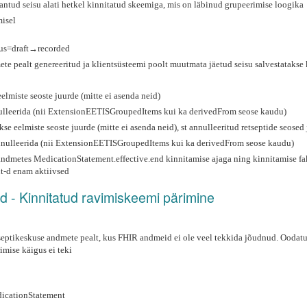
antud seisu alati hetkel kinnitatud skeemiga, mis on läbinud grupeerimise loogika
isel
tus=draft→recorded
te pealt genereeritud ja klientsüsteemi poolt muutmata jäetud seisu salvestatakse
elmiste seoste juurde (mitte ei asenda neid)
ulleerida (nii ExtensionEETISGroupedItems kui ka derivedFrom seose kaudu)
e eelmiste seoste juurde (mitte ei asenda neid), st annulleeritud retseptide seosed 
annulleerida (nii ExtensionEETISGroupedItems kui ka derivedFrom seose kaudu)
dmetes MedicationStatement.effective.end kinnitamise ajaga ning kinnitamise fakt
t-d enam aktiivsed
id - Kinnitatud ravimiskeemi pärimine
tseptikeskuse andmete pealt, kus FHIR andmeid ei ole veel tekkida jõudnud. Ooda
imise käigus ei teki
dicationStatement