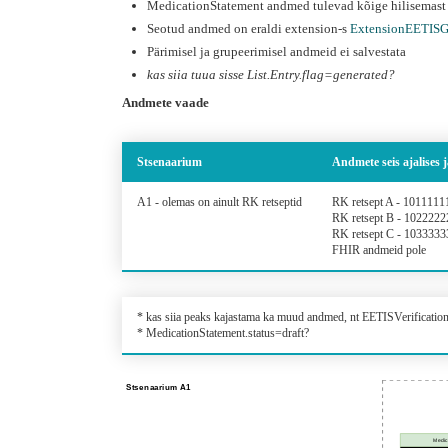
MedicationStatement andmed tulevad kõige hilisemast a
Seotud andmed on eraldi extension-s
ExtensionEETISG
Pärimisel ja grupeerimisel andmeid ei salvestata
kas siia tuua sisse List.Entry.flag=generated?
Andmete vaade
Stsenaarium
Andmete seis ajalises j
A1 - olemas on ainult RK retseptid
RK retsept A - 101111
RK retsept B - 102222
RK retsept C - 103333
FHIR andmeid pole
* kas siia peaks kajastama ka muud andmed, nt EETISVerificatio
* MedicationStatement.status=draft?