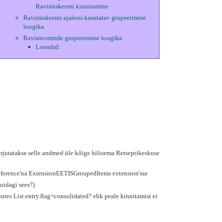
Ravimiskeemi kinnitamine
Ravimiskeemi ajaloos kasutatav grupeerimise
loogika
Ravimvormide grupeerimise loogika
Loendid:
rjutatakse selle andmed üle kõige hilisema Retseptikeskuse
reference'na ExtensionEETISGroupedItems extension'sse
uidagi sees?)
res List.entry.flag=consolidated? ehk peale kinnitamist ei