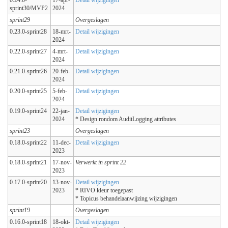
sprint30/MVP2
2024
sprint29
Overgeslagen
0.23.0-sprint28
18-mrt-
Detail wijzigingen
2024
0.22.0-sprint27
4-mrt-
Detail wijzigingen
2024
0.21.0-sprint26
20-feb-
Detail wijzigingen
2024
0.20.0-sprint25
5-feb-
Detail wijzigingen
2024
0.19.0-sprint24
22-jan-
Detail wijzigingen
2024
* Design rondom AuditLogging attributes
sprint23
Overgeslagen
0.18.0-sprint22
11-dec-
Detail wijzigingen
2023
0.18.0-sprint21
17-nov-
Verwerkt in sprint 22
2023
0.17.0-sprint20
13-nov-
Detail wijzigingen
2023
* RIVO kleur toegepast
* Topicus behandelaanwijzing wijzigingen
sprint19
Overgeslagen
0.16.0-sprint18
18-okt-
Detail wijzigingen