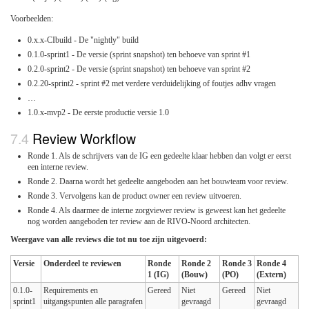
Voorbeelden:
0.x.x-CIbuild - De "nightly" build
0.1.0-sprint1 - De versie (sprint snapshot) ten behoeve van sprint #1
0.2.0-sprint2 - De versie (sprint snapshot) ten behoeve van sprint #2
0.2.20-sprint2 - sprint #2 met verdere verduidelijking of foutjes adhv vragen
…
1.0.x-mvp2 - De eerste productie versie 1.0
Review Workflow
Ronde 1. Als de schrijvers van de IG een gedeelte klaar hebben dan volgt er eerst
een interne review.
Ronde 2. Daarna wordt het gedeelte aangeboden aan het bouwteam voor review.
Ronde 3. Vervolgens kan de product owner een review uitvoeren.
Ronde 4. Als daarmee de interne zorgviewer review is geweest kan het gedeelte
nog worden aangeboden ter review aan de RIVO-Noord architecten.
Weergave van alle reviews die tot nu toe zijn uitgevoerd:
Versie
Onderdeel te reviewen
Ronde
Ronde 2
Ronde 3
Ronde 4
1 (IG)
(Bouw)
(PO)
(Extern)
0.1.0-
Requirements en
Gereed
Niet
Gereed
Niet
sprint1
uitgangspunten alle paragrafen
gevraagd
gevraagd