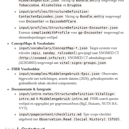
Middelengebruik.json
: Slicing op
Bundle.entry
toegevoegd voor
TobaccoUse
,
AlcoholUse
en
DrugUse
.
input/profiles/StructureDefinition-
ContactenEpisodes.json
: Slicing op
Bundle.entry
toegevoegd
voor
Encounter
en
EpisodeOfCare
.
input/profiles/StructureDefinition-Encounter.json
:
Extensie
compliesWithProfile
voor
gp-Encounter
toegevoegd en
elementbeperkingen verfijnd.
ConceptMaps & Vocabulaire
:
input/vocabulary/ConceptMap-*.json
: Target-systeem voor
rolcodes (
epic
,
sanday
,
rolcodenl
) gewijzigd naar SNOMED CT
(
http://snomed.info/sct
). SNOMED CT ademhalingscode
(422834003) toegevoegd aan
vital-signs-groups.json
.
FHIR Voorbeelden
:
input/examples/Middelengebruik-Epic.json
: Observaties
bijgewerkt met toelichtingen, actuele datums (2026), gebruiksperiodes en
gedetailleerde tabak-/alcohol-componenten.
Documentatie & Integratie
:
input/intro-notes/StructureDefinition-VitalSign-
intro.md
&
Middelengebruik-intro.md
: FHIR-search queries
verfijnd en opgesplitst per gegevensset/bron (BgZ, Huisarts, NUTS HA-
VVT).
input/pagecontent/checklists.md
: Epic scope-checklist
uitgebreid met
Observation.Read (Social History) (STU3)
.