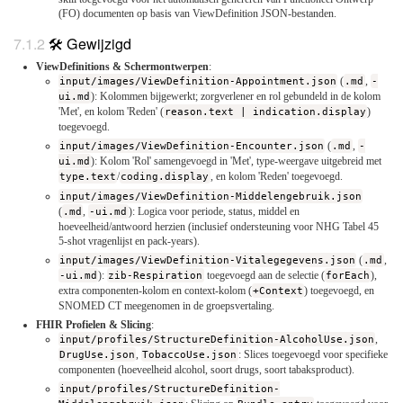
(FO) documenten op basis van ViewDefinition JSON-bestanden.
🛠️ Gewijzigd
ViewDefinitions & Schermontwerpen
:
input/images/ViewDefinition-Appointment.json
(
.md
,
-
ui.md
): Kolommen bijgewerkt; zorgverlener en rol gebundeld in de kolom
'Met', en kolom 'Reden' (
reason.text | indication.display
)
toegevoegd.
input/images/ViewDefinition-Encounter.json
(
.md
,
-
ui.md
): Kolom 'Rol' samengevoegd in 'Met', type-weergave uitgebreid met
type.text
/
coding.display
, en kolom 'Reden' toegevoegd.
input/images/ViewDefinition-Middelengebruik.json
(
.md
,
-ui.md
): Logica voor periode, status, middel en
hoeveelheid/antwoord herzien (inclusief ondersteuning voor NHG Tabel 45
5-shot vragenlijst en pack-years).
input/images/ViewDefinition-Vitalegegevens.json
(
.md
,
-ui.md
):
zib-Respiration
toegevoegd aan de selectie (
forEach
),
extra componenten-kolom en context-kolom (
+Context
) toegevoegd, en
SNOMED CT meegenomen in de groepsvertaling.
FHIR Profielen & Slicing
:
input/profiles/StructureDefinition-AlcoholUse.json
,
DrugUse.json
,
TobaccoUse.json
: Slices toegevoegd voor specifieke
componenten (hoeveelheid alcohol, soort drugs, soort tabaksproduct).
input/profiles/StructureDefinition-