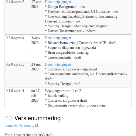
0.4.0-sprint5
17-apr-
Detail wijzigingen
2023
* Design Background - new
* Probleem en Correspondentie UI Guidance - new
* Toestemming CapabilityStatement, Toestemming
Consent, Endpoint - new
* Security Design update sequence diagram
* Dataset Toestemmingen - updates
0.3.0-sprint4
3-apr-
Detail wijzigingen
2023
* Behandelaanwijzing (Consent) obv ACP - draft
* Sequence diagrammen bijgewerkt
* Bron zorgaanbieder meta tag
* Correspondentie - draft
0.2.0-sprint3
24-mar-
Detail wijzigingen
2023
* Opstarten Zorgviewer - afgestemd
* Correspondentie onderdelen, o.a. DocumentReference -
draft
* Security Design - draft
0.1.0-sprint1
tot 17-
Wijzigingen sprint 1 en 2
feb-
* Initiele vulling
2023
* Opstarten Zorgviewer draft
* Requirements review door productowner
Versienummering
Semantic Versioning
Vorm: (major).(minor).(rev)-(tag)