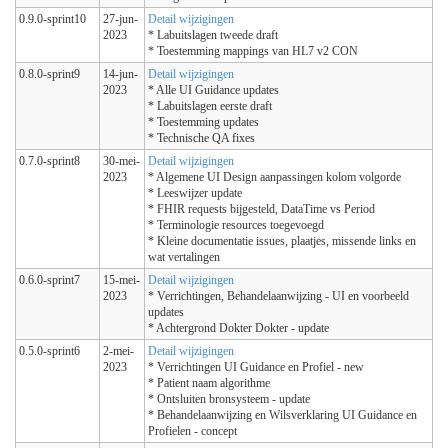
0.9.0-sprint10
27-jun-
Detail wijzigingen
2023
* Labuitslagen tweede draft
* Toestemming mappings van HL7 v2 CON
0.8.0-sprint9
14-jun-
Detail wijzigingen
2023
* Alle UI Guidance updates
* Labuitslagen eerste draft
* Toestemming updates
* Technische QA fixes
0.7.0-sprint8
30-mei-
Detail wijzigingen
2023
* Algemene UI Design aanpassingen kolom volgorde
* Leeswijzer update
* FHIR requests bijgesteld, DataTime vs Period
* Terminologie resources toegevoegd
* Kleine documentatie issues, plaatjes, missende links en
wat vertalingen
0.6.0-sprint7
15-mei-
Detail wijzigingen
2023
* Verrichtingen, Behandelaanwijzing - UI en voorbeeld
updates
* Achtergrond Dokter Dokter - update
0.5.0-sprint6
2-mei-
Detail wijzigingen
2023
* Verrichtingen UI Guidance en Profiel - new
* Patient naam algorithme
* Ontsluiten bronsysteem - update
* Behandelaanwijzing en Wilsverklaring UI Guidance en
Profielen - concept