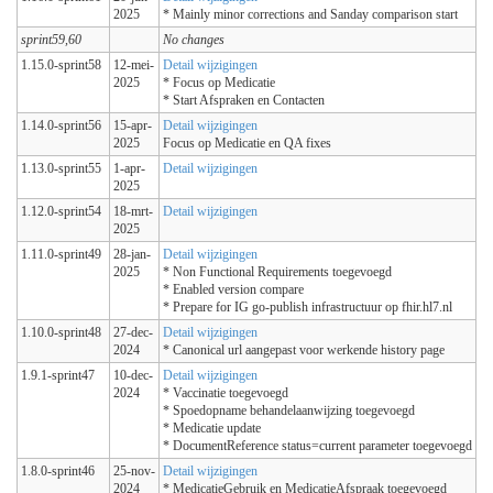
2025
* Mainly minor corrections and Sanday comparison start
sprint59,60
No changes
1.15.0-sprint58
12-mei-
Detail wijzigingen
2025
* Focus op Medicatie
* Start Afspraken en Contacten
1.14.0-sprint56
15-apr-
Detail wijzigingen
2025
Focus op Medicatie en QA fixes
1.13.0-sprint55
1-apr-
Detail wijzigingen
2025
1.12.0-sprint54
18-mrt-
Detail wijzigingen
2025
1.11.0-sprint49
28-jan-
Detail wijzigingen
2025
* Non Functional Requirements toegevoegd
* Enabled version compare
* Prepare for IG go-publish infrastructuur op fhir.hl7.nl
1.10.0-sprint48
27-dec-
Detail wijzigingen
2024
* Canonical url aangepast voor werkende history page
1.9.1-sprint47
10-dec-
Detail wijzigingen
2024
* Vaccinatie toegevoegd
* Spoedopname behandelaanwijzing toegevoegd
* Medicatie update
* DocumentReference status=current parameter toegevoegd
1.8.0-sprint46
25-nov-
Detail wijzigingen
2024
* MedicatieGebruik en MedicatieAfspraak toegevoegd