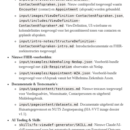
ContactenAfspraken.json
: Nieuw combiprofiel toegevoegd waarin
Encounter
(contact) en
Appointment
(afspraak) worden gebundeld.
input/images/ViewDefinition-ContactenAfspraken.json
,
input/includes/ViewDefinition-
ContactenAfspraken*.md
: ViewDefinition, UI-wireframe en
kolomdefinities toegevoegd voor het gecombineerd tonen van contacten en
geplande afspraken.
input/intro-notes/StructureDefinition-
ContactenAfspraken-intro.md
: Introductiedocumentatie en FHIR-
zoekinstructies toegevoegd.
Nieuwe FHIR-voorbeelden
:
input/examples/Ademhaling-Nedap.json
: Voorbeeld-bundle
toegevoegd met
zib-Respiration
observaties uit Nedap.
input/examples/Appointment-WZA.json
: Voorbeeld-bundle
toegevoegd voor eAfspraak vanuit het Wilhelmina Ziekenhuis Assen.
Documentatie & Testscenario's
:
input/pagecontent/testcases.md
: Nieuwe testcases toegevoegd
voor Voedingsadvies, Woonsituatie, Contactpersonen en uitgebreid
Middelengebruik.
input/pagecontent/datasets.md
: Documentatie uitgebreid met de
Huisartsgegevensset en NUTS Zorgtoepassing (HA-VVT inzage dossier
v1.1).
AI Tooling & Skills
:
skills/fo-viewdef-generator/SKILL.md
: Nieuwe Claude/AI-
skill toegevoegd voor het automatisch genereren van Functioneel Ontwerp