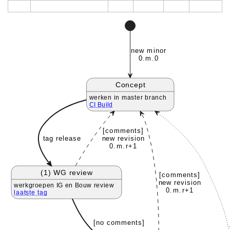
new minor
0.m.0
Concept
werken in master branch
CI Build
[comments]
tag release
new revision
0.m.r+1
(1) WG review
[comments]
new revision
werkgroepen IG en Bouw review
0.m.r+1
laatste tag
[no comments]