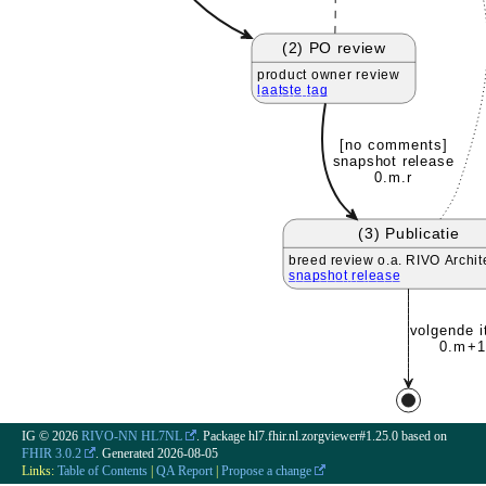
(2) PO review
product owner review
laatste tag
[no comments]
snapshot release
0.m.r
(3) Publicatie
breed review o.a. RIVO Archit
snapshot release
volgende i
0.m+1
IG © 2026
RIVO-NN HL7NL
. Package hl7.fhir.nl.zorgviewer#1.25.0 based on
FHIR 3.0.2
. Generated
2026-08-05
Links:
Table of Contents
|
QA Report
|
Propose a change