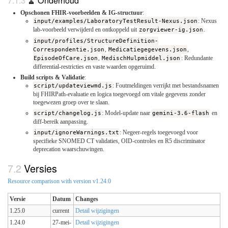
🧹 Onderhoud
Opschonen FHIR-voorbeelden & IG-structuur
:
input/examples/LaboratoryTestResult-Nexus.json
: Nexus
lab-voorbeeld verwijderd en ontkoppeld uit
zorgviewer-ig.json
.
input/profiles/StructureDefinition-
Correspondentie.json
,
Medicatiegegevens.json
,
EpisodeOfCare.json
,
MedischHulpmiddel.json
: Redundante
differential-restricties en vaste waarden opgeruimd.
Build scripts & Validatie
:
script/updateviewmd.js
: Foutmeldingen verrijkt met bestandsnamen
bij FHIRPath-evaluatie en logica toegevoegd om vitale gegevens zonder
toegewezen groep over te slaan.
script/changelog.js
: Model-update naar
gemini-3.6-flash
en
diff-bereik aanpassing.
input/ignoreWarnings.txt
: Negeer-regels toegevoegd voor
specifieke SNOMED CT validaties, OID-controles en R5 discriminator
deprecation waarschuwingen.
Versies
Resource comparison with version v1.24.0
Versie
Datum
Changes
1.25.0
current
Detail wijzigingen
1.24.0
27-mei-
Detail wijzigingen