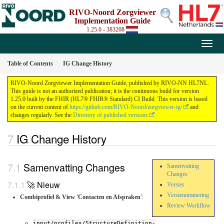
RIVO-Noord Zorgviewer
Implementation Guide
1.25.0 - 383208
Table of Contents
IG Change History
RIVO-Noord Zorgviewer Implementation Guide, published by RIVO-NN HL7NL.
This guide is not an authorized publication; it is the continuous build for version
1.25.0 built by the FHIR (HL7® FHIR® Standard) CI Build. This version is based
on the current content of
https://github.com/RIVO-Noord/zorgviewer-ig/
and
changes regularly. See the
Directory of published versions
IG Change History
Samenvatting Changes
Samenvatting
Changes
🚀 Nieuw
Versies
Versienummering
Combiprofiel & View 'Contacten en Afspraken'
:
Review Workflow
input/profiles/StructureDefinition-