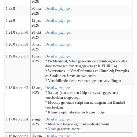
2026
1.23.0
30-mar-
Detail wijzigingen
2026
1.22.0
12-jan-
Detail wijzigingen
2026
1.21.0-sprint70
28-okt-
Detail wijzigingen
2025
1.20.0-sprint68
30-sep-
Detail wijzigingen
2025
1.19.0-sprint67
15-sep-
Detail wijzigingen
2025
* Probleemlijst, Vitale gegevens en Labuitslagen updates
door toevoegen huisartsgegevens (n.b. FHIR R4)
* Wireframes uit ViewDefinitions en (Bundled) Examples
en $lookup en $translate van codes
* Verschillende kleine verbeteringen en aanvullingen
1.18.0-sprint65
18-aug-
Detail wijzigingen
2025
* Sanday (van alles) en Chipsoft (vitale gegevens)
voorbeelden toegevoegd
* Mockup generatie script kan nu omgaan met Bundled
voorbeelden
* Kleinere optimalisaties en Nexus foutje
1.17.0-sprint64
2-aug-
Detail wijzigingen
2025
* Medicatie toegevoegd ivm medicatie vorm
* Vitale gegevens aanzet
1.16.0-sprint61
20-jun-
Detail wijzigingen