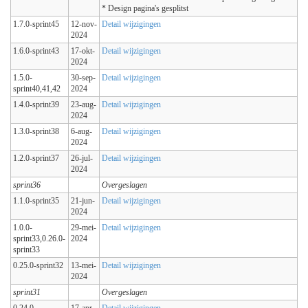
* Design pagina's gesplitst
1.7.0-sprint45
12-nov-
Detail wijzigingen
2024
1.6.0-sprint43
17-okt-
Detail wijzigingen
2024
1.5.0-
30-sep-
Detail wijzigingen
sprint40,41,42
2024
1.4.0-sprint39
23-aug-
Detail wijzigingen
2024
1.3.0-sprint38
6-aug-
Detail wijzigingen
2024
1.2.0-sprint37
26-jul-
Detail wijzigingen
2024
sprint36
Overgeslagen
1.1.0-sprint35
21-jun-
Detail wijzigingen
2024
1.0.0-
29-mei-
Detail wijzigingen
sprint33,0.26.0-
2024
sprint33
0.25.0-sprint32
13-mei-
Detail wijzigingen
2024
sprint31
Overgeslagen
0.24.0-
17-apr-
Detail wijzigingen