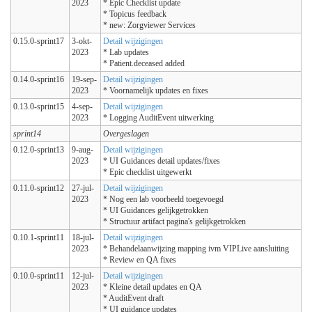
2023
* Epic Checklist update
* Topicus feedback
* new: Zorgviewer Services
0.15.0-sprint17
3-okt-
Detail wijzigingen
2023
* Lab updates
* Patient.deceased added
0.14.0-sprint16
19-sep-
Detail wijzigingen
2023
* Voornamelijk updates en fixes
0.13.0-sprint15
4-sep-
Detail wijzigingen
2023
* Logging AuditEvent uitwerking
sprint14
Overgeslagen
0.12.0-sprint13
9-aug-
Detail wijzigingen
2023
* UI Guidances detail updates/fixes
* Epic checklist uitgewerkt
0.11.0-sprint12
27-jul-
Detail wijzigingen
2023
* Nog een lab voorbeeld toegevoegd
* UI Guidances gelijkgetrokken
* Structuur artifact pagina's gelijkgetrokken
0.10.1-sprint11
18-jul-
Detail wijzigingen
2023
* Behandelaanwijzing mapping ivm VIPLive aansluiting
* Review en QA fixes
0.10.0-sprint11
12-jul-
Detail wijzigingen
2023
* Kleine detail updates en QA
* AuditEvent draft
* UI guidance updates