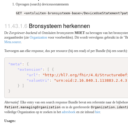
Opvragen (search) deviceusestatements
GET <ontsluiten-bronsysteem-base>/DeviceUseStatement?pa
Bronsysteem herkennen
De
Zorgviewer-backend
of
Ontsluiten bronsysteem
MOET
na bevragen van het bronsystee
zorgaanbieder (zie
Organization
voor voorbeelden). Dit wordt vervolgens gebruikt in de "
Meta.source
.
Toevoegen aan elke response, dus per resource (bij een read) of per Bundle (bij een search):
"meta"
:
{
"extension"
:
[
{
"url"
:
"http://hl7.org/fhir/4.0/StructureDef
"valueUri"
:
"urn:oid:2.16.840.1.113883.2.4.3
}
]
}
Alternatief:
Elke entry van een search response Bundle bevat een referentie naar de bijbehor
Patient.managingOrganization
en in de gerefereerde
Organization.ident
volledige Organization op te zoeken in het
adresboek
en zie inhoud
hier
.
Usages: