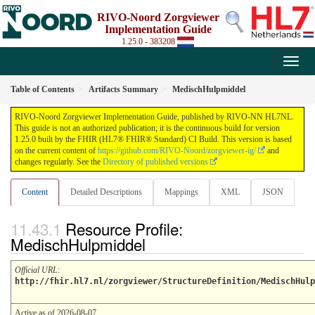
RIVO-Noord Zorgviewer
Implementation Guide
1.25.0 - 383208
Table of Contents
Artifacts Summary
MedischHulpmiddel
RIVO-Noord Zorgviewer Implementation Guide, published by RIVO-NN HL7NL.
This guide is not an authorized publication; it is the continuous build for version
1.25.0 built by the FHIR (HL7® FHIR® Standard) CI Build. This version is based
on the current content of
https://github.com/RIVO-Noord/zorgviewer-ig/
and
changes regularly. See the
Directory of published versions
Content
Detailed Descriptions
Mappings
XML
JSON
Resource Profile:
MedischHulpmiddel
Official URL
:
http://fhir.hl7.nl/zorgviewer/StructureDefinition/MedischHulp
Active as of 2026-08-07