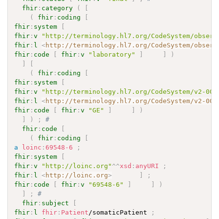
fhir
:
category
(
[
(
fhir
:
coding
[
fhir
:
system
[
fhir
:
v
"http://terminology.hl7.org/CodeSystem/observ
fhir
:
l
<
http://terminology.hl7.org/CodeSystem/observ
fhir
:
code
[
fhir
:
v
"laboratory"
]
]
)
]
[
(
fhir
:
coding
[
fhir
:
system
[
fhir
:
v
"http://terminology.hl7.org/CodeSystem/v2-007
fhir
:
l
<
http://terminology.hl7.org/CodeSystem/v2-007
fhir
:
code
[
fhir
:
v
"GE"
]
]
)
]
)
;
# 
fhir
:
code
[
(
fhir
:
coding
[
a
loinc
:
69548-6
;
fhir
:
system
[
fhir
:
v
"http://loinc.org"
^^
xsd
:
anyURI
;
fhir
:
l
<
http://loinc.org
>
]
;
fhir
:
code
[
fhir
:
v
"69548-6"
]
]
)
]
;
# 
fhir
:
subject
[
fhir
:
l
fhir
:
Patient
/somaticPatient 
;