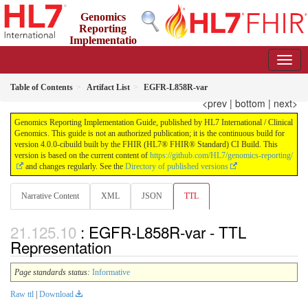
Genomics
Reporting
Implementatio
n Guide
4.0.0-cibuild - CI Build
Table of Contents
Artifact List
EGFR-L858R-var
<prev
|
bottom
|
next>
Genomics Reporting Implementation Guide, published by HL7 International / Clinical
Genomics. This guide is not an authorized publication; it is the continuous build for
version 4.0.0-cibuild built by the FHIR (HL7® FHIR® Standard) CI Build. This
version is based on the current content of
https://github.com/HL7/genomics-reporting/
and changes regularly. See the
Directory of published versions
Narrative Content
XML
JSON
TTL
: EGFR-L858R-var - TTL
Representation
Page standards status:
Informative
Raw ttl
|
Download