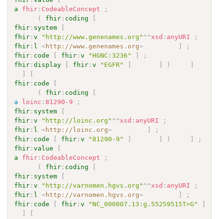
a
fhir
:
CodeableConcept
;
(
fhir
:
coding
[
fhir
:
system
[
fhir
:
v
"http://www.genenames.org"
^^
xsd
:
anyURI
;
fhir
:
l
<
http://www.genenames.org
>
]
;
fhir
:
code
[
fhir
:
v
"HGNC:3236"
]
;
fhir
:
display
[
fhir
:
v
"EGFR"
]
]
)
]
]
[
fhir
:
code
[
(
fhir
:
coding
[
a
loinc
:
81290-9
;
fhir
:
system
[
fhir
:
v
"http://loinc.org"
^^
xsd
:
anyURI
;
fhir
:
l
<
http://loinc.org
>
]
;
fhir
:
code
[
fhir
:
v
"81290-9"
]
]
)
]
;
fhir
:
value
[
a
fhir
:
CodeableConcept
;
(
fhir
:
coding
[
fhir
:
system
[
fhir
:
v
"http://varnomen.hgvs.org"
^^
xsd
:
anyURI
;
fhir
:
l
<
http://varnomen.hgvs.org
>
]
;
fhir
:
code
[
fhir
:
v
"NC_000007.13:g.55259515T>G"
]
]
[