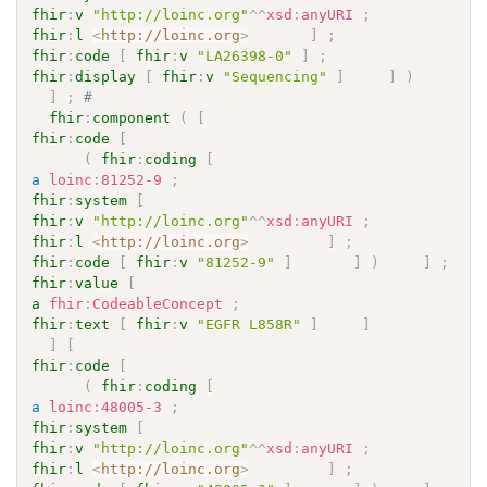
fhir
:
v
"http://loinc.org"
^^
xsd
:
anyURI
;
fhir
:
l
<
http://loinc.org
>
]
;
fhir
:
code
[
fhir
:
v
"LA26398-0"
]
;
fhir
:
display
[
fhir
:
v
"Sequencing"
]
]
)
]
;
# 
fhir
:
component
(
[
fhir
:
code
[
(
fhir
:
coding
[
a
loinc
:
81252-9
;
fhir
:
system
[
fhir
:
v
"http://loinc.org"
^^
xsd
:
anyURI
;
fhir
:
l
<
http://loinc.org
>
]
;
fhir
:
code
[
fhir
:
v
"81252-9"
]
]
)
]
;
fhir
:
value
[
a
fhir
:
CodeableConcept
;
fhir
:
text
[
fhir
:
v
"EGFR L858R"
]
]
]
[
fhir
:
code
[
(
fhir
:
coding
[
a
loinc
:
48005-3
;
fhir
:
system
[
fhir
:
v
"http://loinc.org"
^^
xsd
:
anyURI
;
fhir
:
l
<
http://loinc.org
>
]
;