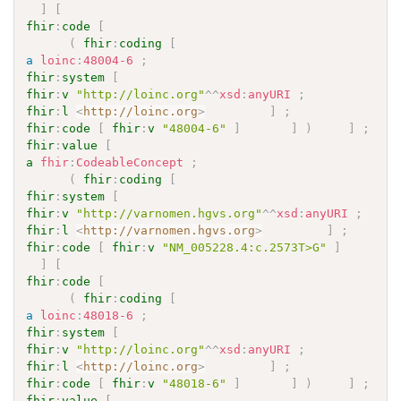
]
[
fhir
:
code
[
(
fhir
:
coding
[
a
loinc
:
48004-6
;
fhir
:
system
[
fhir
:
v
"http://loinc.org"
^^
xsd
:
anyURI
;
fhir
:
l
<
http://loinc.org
>
]
;
fhir
:
code
[
fhir
:
v
"48004-6"
]
]
)
]
;
fhir
:
value
[
a
fhir
:
CodeableConcept
;
(
fhir
:
coding
[
fhir
:
system
[
fhir
:
v
"http://varnomen.hgvs.org"
^^
xsd
:
anyURI
;
fhir
:
l
<
http://varnomen.hgvs.org
>
]
;
fhir
:
code
[
fhir
:
v
"NM_005228.4:c.2573T>G"
]
]
]
[
fhir
:
code
[
(
fhir
:
coding
[
a
loinc
:
48018-6
;
fhir
:
system
[
fhir
:
v
"http://loinc.org"
^^
xsd
:
anyURI
;
fhir
:
l
<
http://loinc.org
>
]
;
fhir
:
code
[
fhir
:
v
"48018-6"
]
]
)
]
;
fhir
:
value
[