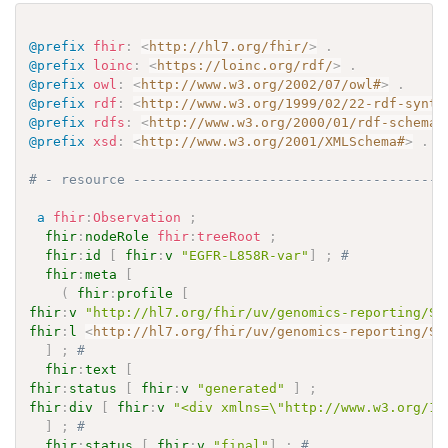
@prefix
fhir
:
<
http://hl7.org/fhir/
>
.
@prefix
loinc
:
<
https://loinc.org/rdf/
>
.
@prefix
owl
:
<
http://www.w3.org/2002/07/owl#
>
.
@prefix
rdf
:
<
http://www.w3.org/1999/02/22-rdf-synta
@prefix
rdfs
:
<
http://www.w3.org/2000/01/rdf-schema#
@prefix
xsd
:
<
http://www.w3.org/2001/XMLSchema#
>
.
# - resource ---------------------------------------
a
fhir
:
Observation
;
fhir
:
nodeRole
fhir
:
treeRoot
;
fhir
:
id
[
fhir
:
v
"EGFR-L858R-var"
]
;
# 
fhir
:
meta
[
(
fhir
:
profile
[
fhir
:
v
"http://hl7.org/fhir/uv/genomics-reporting/St
fhir
:
l
<
http://hl7.org/fhir/uv/genomics-reporting/St
]
;
# 
fhir
:
text
[
fhir
:
status
[
fhir
:
v
"generated"
]
;
fhir
:
div
[
fhir
:
v
"<div xmlns=\"http://www.w3.org/19
]
;
# 
fhir
:
status
[
fhir
:
v
"final"
]
;
# 