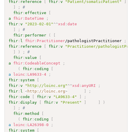
fhir
:
reference
[
fhir
:
v
"Patient/somaticPatient"
]
]
;
# 
fhir
:
effective
[
a
fhir
:
DateTime
;
fhir
:
v
"2023-02-01"
^^
xsd
:
date
]
;
# 
fhir
:
performer
(
[
fhir
:
l
fhir
:
Practitioner
/pathologistPractitioner 
;
fhir
:
reference
[
fhir
:
v
"Practitioner/pathologistPra
]
)
;
# 
fhir
:
value
[
a
fhir
:
CodeableConcept
;
(
fhir
:
coding
[
a
loinc
:
LA9633-4
;
fhir
:
system
[
fhir
:
v
"http://loinc.org"
^^
xsd
:
anyURI
;
fhir
:
l
<
http://loinc.org
>
]
;
fhir
:
code
[
fhir
:
v
"LA9633-4"
]
;
fhir
:
display
[
fhir
:
v
"Present"
]
]
)
]
;
# 
fhir
:
method
[
(
fhir
:
coding
[
a
loinc
:
LA26398-0
;
fhir
:
system
[