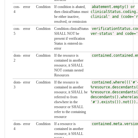
con-
error
Condition
If condition is abated,
abatement.empty() or
4
then clinicalStatus must
clinicalStatus.coding.
be either inactive,
clinical' and (code='r
resolved, or remission
con-
error
Condition
Condition.clinicalStatus
verificationStatus.co
5
SHALL NOT be
ver-status' and code='
present if verification
Status is entered-in-
error
dom-
error
Condition
If the resource is
contained.contained.e
2
contained in another
resource, it SHALL
NOT contain nested
Resources
dom-
error
Condition
If the resource is
contained.where((('#'
3
contained in another
%resource.descendants(
resource, it SHALL be
%resource.descendants(
referred to from
descendants().where(as
elsewhere in the
'#').exists()).not()).
resource or SHALL
refer to the containing
resource
dom-
error
Condition
If a resource is
contained.meta.versio
4
contained in another
resource, it SHALL