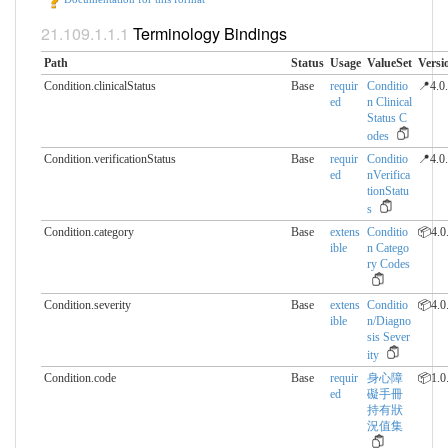
Terminology Bindings
Path
Status
Usage
ValueSet
Versi
Condition.clinicalStatus
Base
requir
Conditio
📍4.0
ed
n Clinical
Status C
odes
Condition.verificationStatus
Base
requir
Conditio
📍4.0
ed
nVerifica
tionStatu
s
Condition.category
Base
extens
Conditio
📦4.0
ible
n Catego
ry Codes
Condition.severity
Base
extens
Conditio
📦4.0
ible
n/Diagno
sis Sever
ity
Condition.code
Base
requir
身心障
📦1.0
ed
礙手冊
持有狀
況值集