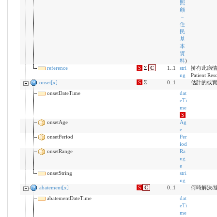
照
顧
－
住
民
基
本
資
料
)
reference
S
Σ
C
1..1
stri
擁有此病情
ng
Patient Res
onset[x]
S
Σ
0..1
估計的或
onsetDateTime
dat
eTi
me
S
onsetAge
Ag
e
onsetPeriod
Per
iod
onsetRange
Ra
ng
e
onsetString
stri
ng
abatement[x]
S
C
0..1
何時解決/
abatementDateTime
dat
eTi
me