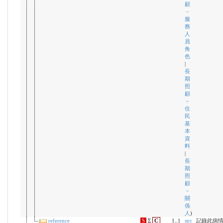
顧
－
服
務
人
員
角
色
|
長
期
照
顧
－
住
民
基
本
資
料
|
長
期
照
顧
－
關
係
人
)
reference
S
Σ
C
1..1
stri
記錄此病情