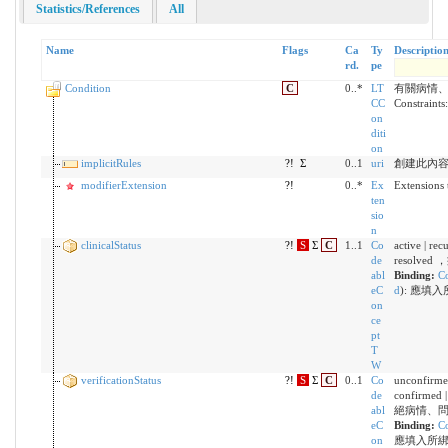
Statistics/References
All
Name
Flags
Ca
Ty
Descriptio
rd.
pe
Condition
C
0..*
LT
有關病情
CC
Constraints
on
diti
on
implicitRules
?!
Σ
0..1
uri
創建此內
modifierExtension
?!
0..*
Ex
Extensions 
ten
sio
n
clinicalStatus
?!
S
Σ
C
1..1
Co
active | recu
de
resolv
abl
Binding:
Co
eC
d
)
:
應填入
on
ce
pt
T
W
verificationStatus
?!
S
Σ
C
0..1
Co
unconfirmed 
de
confirmed 
abl
絕病情、
eC
Binding:
Co
on
應填入所