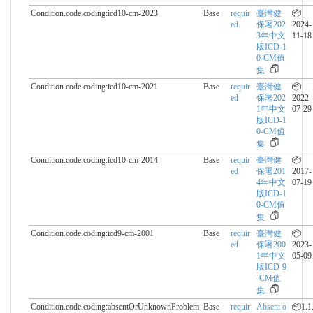
Condition.code.coding:icd10-cm-2023
Base
requir
臺灣健
📦
ed
保署202
2024-
3年中文
11-18
版ICD-1
0-CM值
集
Condition.code.coding:icd10-cm-2021
Base
requir
臺灣健
📦
ed
保署202
2022-
1年中文
07-29
版ICD-1
0-CM值
集
Condition.code.coding:icd10-cm-2014
Base
requir
臺灣健
📦
ed
保署201
2017-
4年中文
07-19
版ICD-1
0-CM值
集
Condition.code.coding:icd9-cm-2001
Base
requir
臺灣健
📦
ed
保署200
2023-
1年中文
05-09
版ICD-9
-CM值
集
Condition.code.coding:absentOrUnknownProblem
Base
requir
Absent o
📦1.1