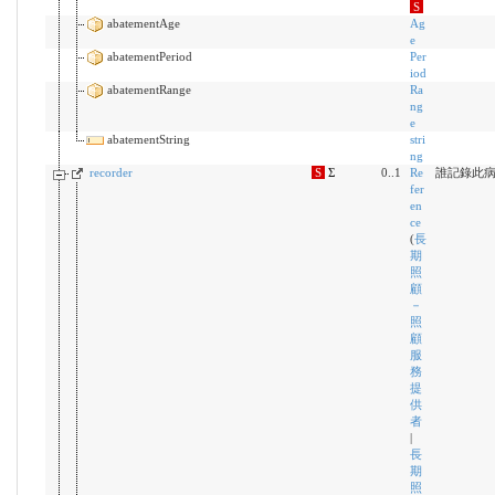
S
abatementAge
Ag
e
abatementPeriod
Per
iod
abatementRange
Ra
ng
e
abatementString
stri
ng
recorder
S
Σ
0..1
Re
誰記錄此
fer
en
ce
(
長
期
照
顧
－
照
顧
服
務
提
供
者
|
長
期
照