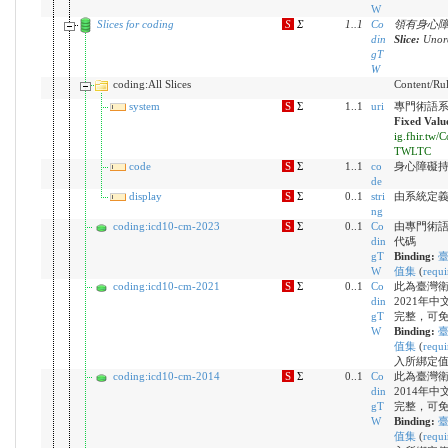
W
Slices for coding
S
Σ
1
..
1
Co
領有身心
din
Slice:
Unord
gT
W
coding:All Slices
Content/Rule
system
S
Σ
1..1
uri
專門術語系統（
Fixed Valu
ig.fhir.tw/
TWLTC
code
S
Σ
1..1
co
身心障礙
de
display
S
Σ
0..1
stri
由系統定
ng
coding:icd10-cm-2023
S
Σ
0..1
Co
由專門術語系統
din
代碼
gT
Binding:
臺
W
值集
(
requi
coding:icd10-cm-2021
S
Σ
0..1
Co
此為臺灣
din
2021年中
gT
完整，可
W
Binding:
臺
值集
(
requi
入所綁定
coding:icd10-cm-2014
S
Σ
0..1
Co
此為臺灣
din
2014年中
gT
完整，可
W
Binding:
臺
值集
(
requi