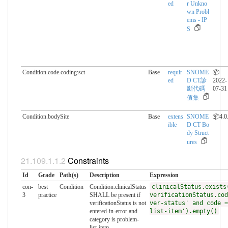
ed
r Unkno
wn Probl
ems - IP
S
Condition.code.coding:sct
Base
requir
SNOME
📦
ed
D CT診
2022-
斷代碼
07-31
值集
Condition.bodySite
Base
extens
SNOME
📦4.0
ible
D CT Bo
dy Struct
ures
Constraints
Id
Grade
Path(s)
Description
Expression
con-
best
Condition
Condition.clinicalStatus
clinicalStatus.exists
3
practice
SHALL be present if
verificationStatus.cod
verificationStatus is not
ver-status' and code =
entered-in-error and
list-item').empty()
category is problem-
list-item