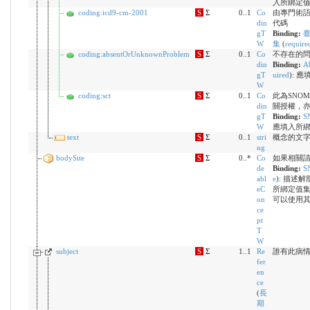
入所綁定
coding:icd9-cm-2001
S
Σ
0..1
Co
由專門術語系統
din
代碼
gT
Binding:
臺
W
集
(
require
coding:absentOrUnknownProblem
S
Σ
0..1
Co
不存在的
din
Binding:
Ab
gT
uired
)
:
應
W
coding:sct
S
Σ
0..1
Co
此為SNO
din
關授權，
gT
Binding:
S
W
應填入所
text
S
Σ
0..1
stri
概念的文
ng
bodySite
S
Σ
0..*
Co
如果相關
de
Binding:
S
abl
e
)
:
描述解
eC
所綁定值
on
可以使用
ce
pt
T
W
subject
S
Σ
1..1
Re
誰有此病
fer
en
ce
(
長
期