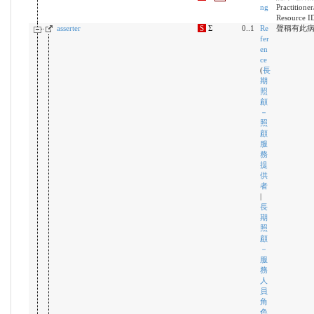
ng
Practitione
Resource I
asserter
S
Σ
0..1
Re
聲稱有此
fer
en
ce
(
長
期
照
顧
－
照
顧
服
務
提
供
者
|
長
期
照
顧
－
服
務
人
員
角
色