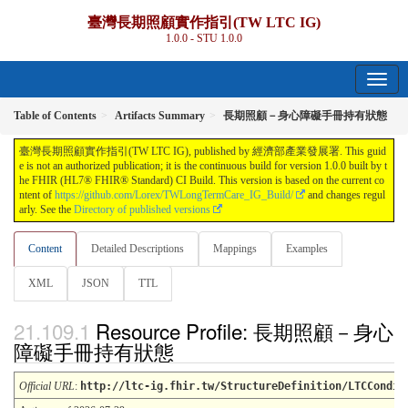
臺灣長期照顧實作指引(TW LTC IG)
1.0.0 - STU 1.0.0
Table of Contents
Artifacts Summary
長期照顧－身心障礙手冊持有狀態
臺灣長期照顧實作指引(TW LTC IG), published by 經濟部產業發展署. This guid
e is not an authorized publication; it is the continuous build for version 1.0.0 built by t
he FHIR (HL7® FHIR® Standard) CI Build. This version is based on the current co
ntent of
https://github.com/Lorex/TWLongTermCare_IG_Build/
and changes regul
arly. See the
Directory of published versions
Content
Detailed Descriptions
Mappings
Examples
XML
JSON
TTL
Resource Profile: 長期照顧－身心
障礙手冊持有狀態
Official URL
:
http://ltc-ig.fhir.tw/StructureDefinition/LTCCondit