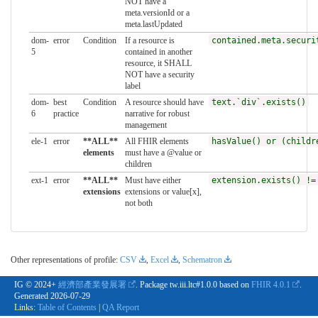
NOT have a
meta.versionId or a
meta.lastUpdated
dom-
error
Condition
If a resource is
contained.meta.securi
5
contained in another
resource, it SHALL
NOT have a security
label
dom-
best
Condition
A resource should have
text.`div`.exists()
6
practice
narrative for robust
management
ele-1
error
**ALL**
All FHIR elements
hasValue() or (childr
elements
must have a @value or
children
ext-1
error
**ALL**
Must have either
extension.exists() !=
extensions
extensions or value[x],
not both
Other representations of profile:
CSV
,
Excel
,
Schematron
IG © 2024+
經濟部產業發展署
. Package tw.iii.ltc#1.0.0 based on
FHIR 4.0.1
.
Generated
2026-07-29
Links:
Table of Contents
|
QA Report