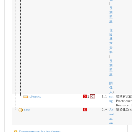
|
長
期
照
顧
－
住
民
基
本
資
料
|
長
期
照
顧
－
關
係
人
)
reference
S
Σ
C
1..1
stri
聲稱有此病
ng
Practitione
Resource I
note
S
0..*
An
關於此Con
not
ati
on
Documentation for this format