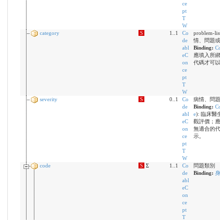
ce
pt
T
W
category
S
1..1
Co
problem-li
de
情、問題
abl
Binding:
C
eC
應填入所
on
代碼才可
ce
pt
T
W
severity
S
0..1
Co
病情、問
de
Binding:
Co
abl
e
)
:
臨床醫
eC
觀評價；
on
無適合的
ce
示。
pt
T
W
code
S
Σ
1..1
Co
問題類別
de
Binding:
abl
eC
on
ce
pt
T