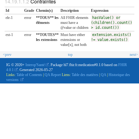
Contraintes
Id
Grade
Chemin(s)
Description
Expression
ele-1
error
**TOUS** les
All FHIR elements
hasValue() or
éléments
must have a
(children().count()
@value or children
> id.count())
ext-1
error
**TOUTES**
Must have either
extension.exists()
les extensions
extensions or
!= value.exists()
value[x], not both
<prev
top
next>
IG © 2020+
Interop'Santé
. Package hl7.fhir.fr.medication#0.1.0 based on
FHIR
4.0.1
. Generated
2026-05-27
Links:
Table of Contents
|
QA Report
Liens:
Table des matières
|
QA
|
Historique des
versions