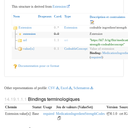
This structure is derived from
Extension
Nom
Drapeaux
Card.
Type
Description et contraintes
Extension
0
..
*
Extension
codeable ingredient'strength
extension
0
..
0
Extension
url
1
..
1
uri
"https://hl7.fr/ig/fhir/medica
strength-codeableconcept"
value[x]
0
..
1
CodeableConcept
Value of extension
Binding:
MedicationIngredi
(
required
)
Documentation pour ce format
Other representations of profile:
CSV
,
Excel
,
Schematron
Bindings terminologiques
Chemin
Statut
Usage
Jeu de valeurs (ValueSet)
Version
Sourc
Extension.value[x]
Base
required
MedicationIngredientStrengthCodes
📦0.1.0
cet IG