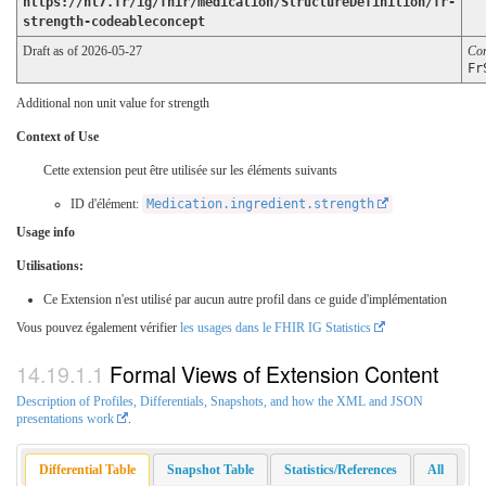
https://hl7.fr/ig/fhir/medication/StructureDefinition/fr-
strength-codeableconcept
Draft as of 2026-05-27
Co
Fr
Additional non unit value for strength
Context of Use
Cette extension peut être utilisée sur les éléments suivants
ID d'élément:
Medication.ingredient.strength
Usage info
Utilisations:
Ce Extension n'est utilisé par aucun autre profil dans ce guide d'implémentation
Vous pouvez également vérifier
les usages dans le FHIR IG Statistics
Formal Views of Extension Content
Description of Profiles, Differentials, Snapshots, and how the XML and JSON
presentations work
.
Differential Table
Snapshot Table
Statistics/References
All