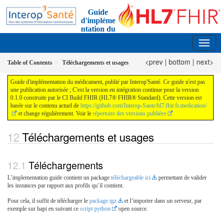
Guide
d'impléme
ntation du
médicament
0.1.0 - ci-build FRANCE
<prev
|
bottom
|
next>
Table of Contents
Téléchargements et usages
Guide d'implémentation du médicament, publié par Interop'Santé. Ce guide n'est pas
une publication autorisée ; C'est la version en intégration continue pour la version
0.1.0 construite par le CI Build FHIR (HL7® FHIR® Standard). Cette version est
basée sur le contenu actuel de
https://github.com/Interop-Sante/hl7.fhir.fr.medication/
et change régulièrement. Voir le
répertoire des versions publiées
Téléchargements et usages
Téléchargements
L’implementation guide contient un package
téléchargeable ici
permettant de valider
les instances par rapport aux profils qu’il contient.
Pour cela, il suffit de télécharger le
package.tgz
et l’importer dans un serveur, par
exemple sur hapi en suivant ce
script python
open source.