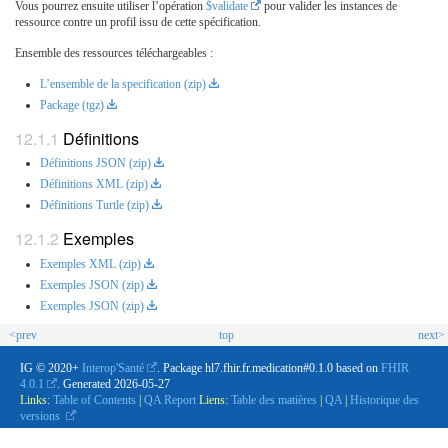
Vous pourrez ensuite utiliser l’opération
$validate
pour valider les instances de
ressource contre un profil issu de cette spécification.
Ensemble des ressources téléchargeables :
L’ensemble de la specification (zip)
Package (tgz)
Définitions
Définitions JSON (zip)
Définitions XML (zip)
Définitions Turtle (zip)
Exemples
Exemples XML (zip)
Exemples JSON (zip)
Exemples JSON (zip)
<prev
top
next>
IG © 2020+
Interop'Santé
. Package hl7.fhir.fr.medication#0.1.0 based on
FHIR
4.0.1
. Generated
2026-05-27
Links:
Table of Contents
|
QA Report
Liens:
Table des matières
|
QA
|
Historique des
versions