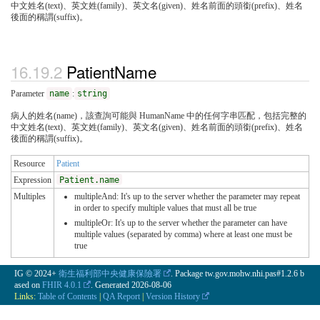
中文姓名(text)、英文姓(family)、英文名(given)、姓名前面的頭銜(prefix)、姓名
後面的稱謂(suffix)。
PatientName
Parameter
name
:
string
病人的姓名(name)，該查詢可能與 HumanName 中的任何字串匹配，包括完整的
中文姓名(text)、英文姓(family)、英文名(given)、姓名前面的頭銜(prefix)、姓名
後面的稱謂(suffix)。
Resource
Patient
Expression
Patient.name
Multiples
multipleAnd: It's up to the server whether the parameter may repeat
in order to specify multiple values that must all be true
multipleOr: It's up to the server whether the parameter can have
multiple values (separated by comma) where at least one must be
true
IG © 2024+
衛生福利部中央健康保險署
. Package tw.gov.mohw.nhi.pas#1.2.6 b
ased on
FHIR 4.0.1
. Generated
2026-08-06
Links:
Table of Contents
|
QA Report
|
Version History