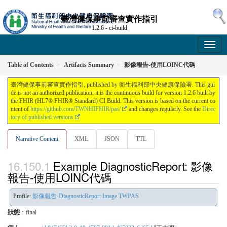
臺灣健保事前審查實作指引
1.2.6 - ci-build
Table of Contents
Artifacts Summary
影像報告-使用LOINC代碼
臺灣健保事前審查實作指引, published by 衛生福利部中央健康保險署. This gui
de is not an authorized publication; it is the continuous build for version 1.2.6 built by
the FHIR (HL7® FHIR® Standard) CI Build. This version is based on the current co
ntent of
https://github.com/TWNHIFHIR/pas/
and changes regularly. See the
Direc
tory of published versions
Narrative Content
XML
JSON
TTL
Example DiagnosticReport: 影像
報告-使用LOINC代碼
Profile:
影像報告-DiagnosticReport Image TWPAS
狀態
：final