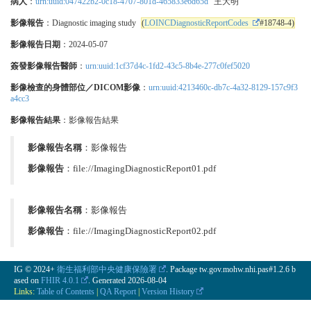
病人
：
urn:uuid:047422b2-0c18-4707-801d-465833e6d65d
"王大明"
影像報告
：Diagnostic imaging study
(
LOINCDiagnosticReportCodes
#18748-4)
影像報告日期
：2024-05-07
簽發影像報告醫師
：
urn:uuid:1cf37d4c-1fd2-43c5-8b4e-277c0fef5020
影像檢查的身體部位／DICOM影像
：
urn:uuid:4213460c-db7c-4a32-8129-157c9f3
a4cc3
影像報告結果
：影像報告結果
影像報告名稱
：影像報告
影像報告
：file://ImagingDiagnosticReport01.pdf
影像報告名稱
：影像報告
影像報告
：file://ImagingDiagnosticReport02.pdf
IG © 2024+
衛生福利部中央健康保險署
. Package tw.gov.mohw.nhi.pas#1.2.6 b
ased on
FHIR 4.0.1
. Generated
2026-08-04
Links:
Table of Contents
|
QA Report
|
Version History