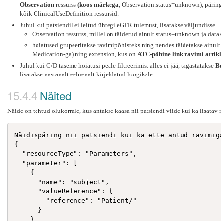
Observation
ressurss
(koos märkega
, Observation.status=unknown), päring
kõik ClinicalUseDefinition ressursid.
Juhul kui patsiendil ei leitud ühtegi eGFR tulemust, lisatakse väljundisse
Observation ressurss, millel on täidetud ainult status=unknown ja d
hoiatused grupeeritakse ravimipõhisteks ning nendes täidetakse ainult
Medication-ga) ning extension, kus on
ATC-põhine link ravimi artikl
Juhul kui C/D taseme hoiatusi peale filtreerimist alles ei jää, tagastatakse
B
lisatakse vastavalt eelnevalt kirjeldatud loogikale
Näited
Näide on tehtud olukorrale, kus antakse kaasa nii patsiendi viide kui ka lisatav 
Näidispäring nii patsiendi kui ka ette antud ravimiga
{

  "resourceType": "Parameters",

  "parameter": [

    {

      "name": "subject",

      "valueReference": {

        "reference": "Patient/"

      }

    },
