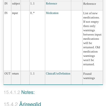
IN
subject
1..1
Reference
Reference
IN
input
0..*
Medication
List of new
medications.
If not empty
then only
warnings
between input
medications
will be
returned. Old
medication
warnings
won't be
returned.
OUT
return
1..1
ClinicalUseDefinition
Found
warnings
Notes:
Ärireeglid