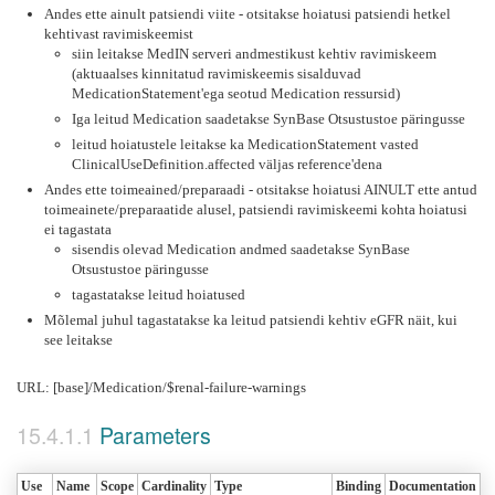
Andes ette ainult patsiendi viite - otsitakse hoiatusi patsiendi hetkel
kehtivast ravimiskeemist
siin leitakse MedIN serveri andmestikust kehtiv ravimiskeem
(aktuaalses kinnitatud ravimiskeemis sisalduvad
MedicationStatement'ega seotud Medication ressursid)
Iga leitud Medication saadetakse SynBase Otsustustoe päringusse
leitud hoiatustele leitakse ka MedicationStatement vasted
ClinicalUseDefinition.affected väljas reference'dena
Andes ette toimeained/preparaadi - otsitakse hoiatusi AINULT ette antud
toimeainete/preparaatide alusel, patsiendi ravimiskeemi kohta hoiatusi
ei tagastata
sisendis olevad Medication andmed saadetakse SynBase
Otsustustoe päringusse
tagastatakse leitud hoiatused
Mõlemal juhul tagastatakse ka leitud patsiendi kehtiv eGFR näit, kui
see leitakse
URL: [base]/Medication/$renal-failure-warnings
Parameters
Use
Name
Scope
Cardinality
Type
Binding
Documentation