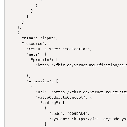
              }

            }

          }

        ]

      }

    },

    {

      "name": "input",

      "resource": {

        "resourceType": "Medication",

        "meta": {

          "profile": [

            "https://fhir.ee/StructureDefinition/ee-t
          ]

        },

        "extension": [

          {

            "url": "https://fhir.ee/StructureDefinit
            "valueCodeableConcept": {

              "coding": [

                {

                  "code": "C09DA84",

                  "system": "https://fhir.ee/CodeSyst
                }
