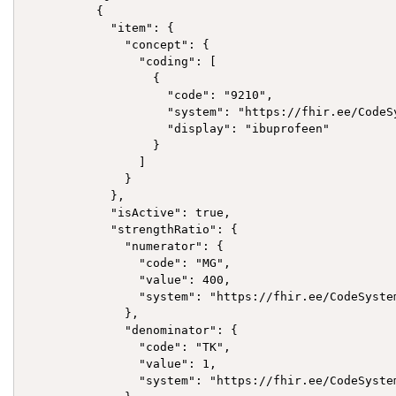
          {

            "item": {

              "concept": {

                "coding": [

                  {

                    "code": "9210",

                    "system": "https://fhir.ee/CodeSy
                    "display": "ibuprofeen"

                  }

                ]

              }

            },

            "isActive": true,

            "strengthRatio": {

              "numerator": {

                "code": "MG",

                "value": 400,

                "system": "https://fhir.ee/CodeSyste
              },

              "denominator": {

                "code": "TK",

                "value": 1,

                "system": "https://fhir.ee/CodeSyste