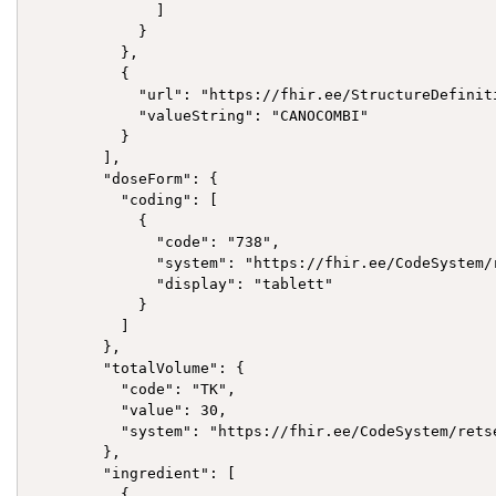
              ]

            }

          },

          {

            "url": "https://fhir.ee/StructureDefinit
            "valueString": "CANOCOMBI"

          }

        ],

        "doseForm": {

          "coding": [

            {

              "code": "738",

              "system": "https://fhir.ee/CodeSystem/r
              "display": "tablett"

            }

          ]

        },

        "totalVolume": {

          "code": "TK",

          "value": 30,

          "system": "https://fhir.ee/CodeSystem/retse
        },

        "ingredient": [

          {
