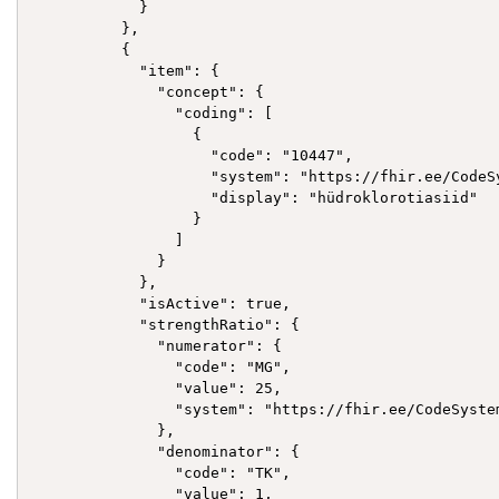
            }

          },

          {

            "item": {

              "concept": {

                "coding": [

                  {

                    "code": "10447",

                    "system": "https://fhir.ee/CodeSy
                    "display": "hüdroklorotiasiid"

                  }

                ]

              }

            },

            "isActive": true,

            "strengthRatio": {

              "numerator": {

                "code": "MG",

                "value": 25,

                "system": "https://fhir.ee/CodeSyste
              },

              "denominator": {

                "code": "TK",

                "value": 1,
