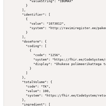
            "valueString": "IBUMAX"

          }

        ],

        "identifier": [

          {

            "value": "1073012",

            "system": "http://ravimiregister.ee/paken
          }

        ],

        "doseForm": {

          "coding": [

            {

              "code": "1256",

              "system": "https://fhir.ee/CodeSystem/r
              "display": "õhukese polümeerikattega ta
            }

          ]

        },

        "totalVolume": {

          "code": "TK",

          "value": 100,

          "system": "https://fhir.ee/CodeSystem/retse
        },

        "ingredient": [
