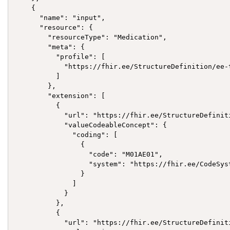
    {

      "name": "input",

      "resource": {

        "resourceType": "Medication",

        "meta": {

          "profile": [

            "https://fhir.ee/StructureDefinition/ee-t
          ]

        },

        "extension": [

          {

            "url": "https://fhir.ee/StructureDefinit
            "valueCodeableConcept": {

              "coding": [

                {

                  "code": "M01AE01",

                  "system": "https://fhir.ee/CodeSyst
                }

              ]

            }

          },

          {

            "url": "https://fhir.ee/StructureDefinit