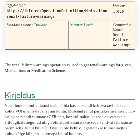
Official URL
:
Version
:
https://fhir.ee/OperationDefinition/Medication-
1.0.0
renal-failure-warnings
Standards status:
Trial-use
Maturity Level
: 1
Computable
Name
:
Renal
Failure
Warnings
The renal failure warnings operation is used to get renal warnings for given
Medications or Medication Scheme.
Kirjeldus
Neerufunktsiooni hoiatusi saab pärida kas patsiendi kehtiva ravimiskeemi
kohta VÕI ühe lisatava ravimi kohta. Mõlemal juhul päritakse sisemiselt TIS-
s olev patsiendi viimane eGFR näit, kontrollitakse, kas see on vastavalt
äriloogikale aegunud ning võimalusel kasutatakse seda kehtivate hoiatuste
pärimiseks. Juhul kui eGFR näit ei ole kehtiv, tagastatakse toimeaine(te)
kohta kõige kõrgema tasemega leitud hoiatused.