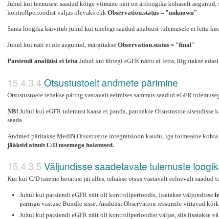
Juhul kui teenusest saadud kõige viimane näit on äriloogika kohaselt aegunud, s
kontrollperioodist väljas olevaks ehk
Observation.status = "unknown"
Sama loogika käivitub juhul kui ühelegi saadud analüüsi tulemusele ei leita ku
Juhul kui näit ei ole aegunud, märgitakse
Observation.status = "final"
Patsiendi analüüsi ei leita
Juhul kui ühtegi eGFR näitu ei leita, liigutakse eda
Otsustustoelt andmete pärimine
Otsustustoele tehakse päring vastavalt eelmises sammus saadud eGFR tulemusega
NB!
Juhul kui eGFR tulemust kaasa ei panda, pannakse Otsustustoe sisendisse k
saada.
Andmed päritakse MedIN Otsustustoe integratsioon kaudu, iga toimeaine kohta leit
jääksid ainult C/D tasemega hoiatused.
Väljundisse saadetavate tulemuste loogi
Kui kui C/D taseme hoiatusi jäi alles, tehakse otsus vastavalt eelnevalt saadud 
Juhul kui patsiendi eGFR näit oli kontrollperioodis, lisatakse väljundisse
l
päringu vastuse Bundle sisse. Analüüsi Observation ressursile viitavad kõik
Juhul kui patsiendi eGFR näit oli kontrollperioodist väljas, siis lisatakse v