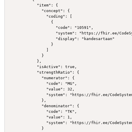
            "item": {

              "concept": {

                "coding": [

                  {

                    "code": "10591",

                    "system": "https://fhir.ee/CodeSy
                    "display": "kandesartaan"

                  }

                ]

              }

            },

            "isActive": true,

            "strengthRatio": {

              "numerator": {

                "code": "MG",

                "value": 32,

                "system": "https://fhir.ee/CodeSyste
              },

              "denominator": {

                "code": "TK",

                "value": 1,

                "system": "https://fhir.ee/CodeSyste
              }
