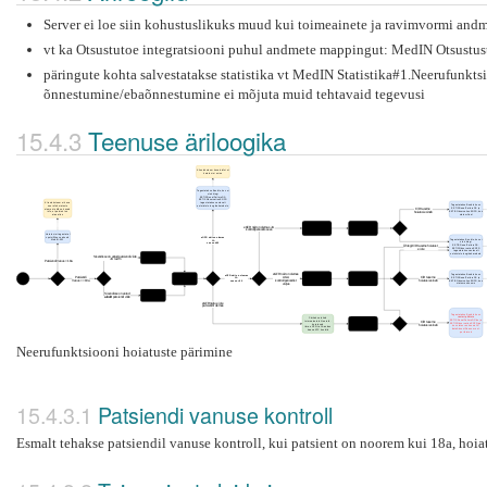
Server ei loe siin kohustuslikuks muud kui toimeainete ja ravimvormi and
vt ka Otsustutoe integratsiooni puhul andmete mappingut: MedIN Otsustus
päringute kohta salvestatakse statistika vt MedIN Statistika#1.Neerufunkt
õnnestumine/ebaõnnestumine ei mõjuta muid tehtavaid tegevusi
Teenuse äriloogika
Neerufunktsiooni hoiatuste pärimine
Patsiendi vanuse kontroll
Esmalt tehakse patsiendil vanuse kontroll, kui patsient on noorem kui 18a, hoiatu