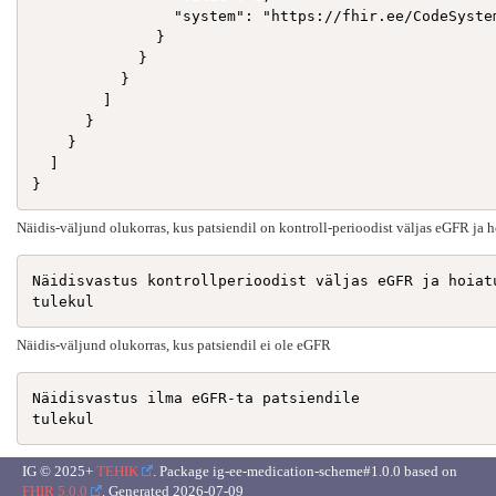
                "system": "https://fhir.ee/CodeSyste
              }

            }

          }

        ]

      }

    }

  ]

Näidis-väljund olukorras, kus patsiendil on kontroll-perioodist väljas eGFR ja 
Näidisvastus kontrollperioodist väljas eGFR ja hoiatu
Näidis-väljund olukorras, kus patsiendil ei ole eGFR
Näidisvastus ilma eGFR-ta patsiendile

IG © 2025+
TEHIK
. Package ig-ee-medication-scheme#1.0.0 based on
FHIR 5.0.0
. Generated
2026-07-09