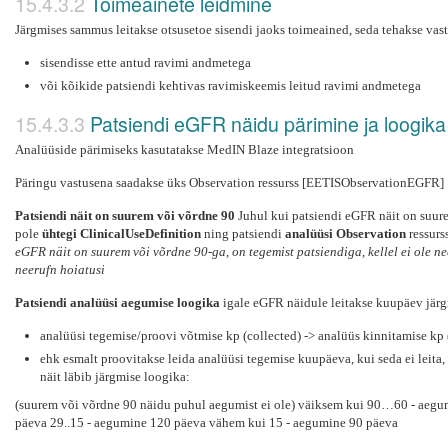
Toimeainete leidmine
Järgmises sammus leitakse otsusetoe sisendi jaoks toimeained, seda tehakse vasta
sisendisse ette antud ravimi andmetega
või kõikide patsiendi kehtivas ravimiskeemis leitud ravimi andmetega
Patsiendi eGFR näidu pärimine ja loogika
Analüüside pärimiseks kasutatakse MedIN Blaze integratsioon
Päringu vastusena saadakse üks Observation ressurss [EETISObservationEGFR]
Patsiendi näit on suurem või võrdne 90
Juhul kui patsiendi eGFR näit on suure
pole
ühtegi ClinicalUseDefinition
ning patsiendi
analüüsi Observation
ressurs
eGFR näit on suurem või võrdne 90-ga, on tegemist patsiendiga, kellel ei ole ne
neerufn hoiatusi
Patsiendi analüüsi aegumise loogika
igale eGFR näidule leitakse kuupäev järg
analüüsi tegemise/proovi võtmise kp (collected) -> analüüs kinnitamise k
ehk esmalt proovitakse leida analüüsi tegemise kuupäeva, kui seda ei leita
näit läbib järgmise loogika:
(suurem või võrdne 90 näidu puhul aegumist ei ole) väiksem kui 90…60 - aegu
päeva 29..15 - aegumine 120 päeva vähem kui 15 - aegumine 90 päeva