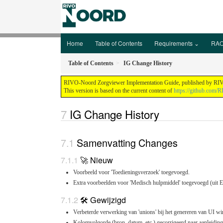
Home
Table of Contents
Requirements ⌄
RAO
Table of Contents
IG Change History
RIVO-Noord Zorgviewer Implementation Guide, published by RIVO-N
This version is based on the current content of
https://github.com/
IG Change History
Samenvatting Changes
🚀 Nieuw
Voorbeeld voor 'Toedieningsverzoek' toegevoegd.
Extra voorbeelden voor 'Medisch hulpmiddel' toegevoegd (uit E
🛠️ Gewijzigd
Verbeterde verwerking van 'unions' bij het genereren van UI wi
Kolomvolgorde (bron, datum, etc.) gecorrigeerd naar aanleidin