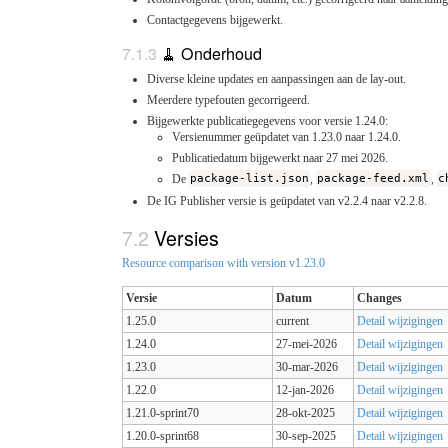
Contactgegevens bijgewerkt.
🧹 Onderhoud
Diverse kleine updates en aanpassingen aan de lay-out.
Meerdere typefouten gecorrigeerd.
Bijgewerkte publicatiegegevens voor versie 1.24.0:
Versienummer geüpdatet van 1.23.0 naar 1.24.0.
Publicatiedatum bijgewerkt naar 27 mei 2026.
De
package-list.json
,
package-feed.xml
,
c
De IG Publisher versie is geüpdatet van v2.2.4 naar v2.2.8.
Versies
Resource comparison with version v1.23.0
Versie
Datum
Changes
1.25.0
current
Detail wijzigingen
1.24.0
27-mei-2026
Detail wijzigingen
1.23.0
30-mar-2026
Detail wijzigingen
1.22.0
12-jan-2026
Detail wijzigingen
1.21.0-sprint70
28-okt-2025
Detail wijzigingen
1.20.0-sprint68
30-sep-2025
Detail wijzigingen