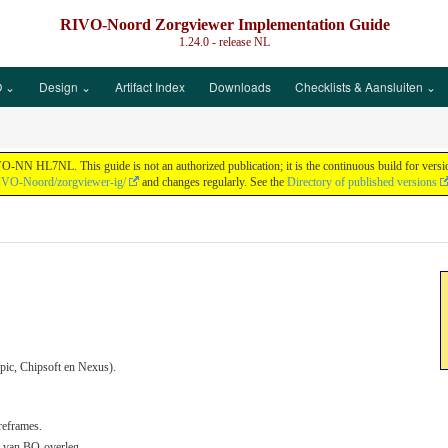
RIVO-Noord Zorgviewer Implementation Guide
1.24.0 - release
NL
 ⌄
Design ⌄
Artifact Index
Downloads
Checklists & Aansluiten ⌄
N HL7NL. This guide is not an authorized publication; it is the continuous build for vers
RIVO-Noord/zorgviewer-ig/
and changes regularly. See the
Directory of published versions
pic, Chipsoft en Nexus).
reframes.
g van BO-overleg.