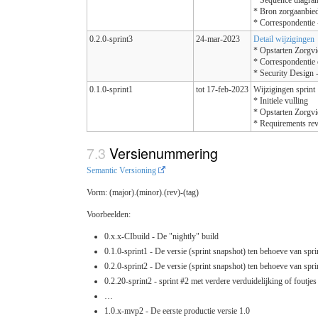
* Bron zorgaanbied
* Correspondentie -
0.2.0-sprint3
24-mar-2023
Detail wijzigingen
* Opstarten Zorgvi
* Correspondentie 
* Security Design -
0.1.0-sprint1
tot 17-feb-2023
Wijzigingen sprint 
* Initiele vulling
* Opstarten Zorgvi
* Requirements re
Versienummering
Semantic Versioning
Vorm: (major).(minor).(rev)-(tag)
Voorbeelden:
0.x.x-CIbuild - De "nightly" build
0.1.0-sprint1 - De versie (sprint snapshot) ten behoeve van spri
0.2.0-sprint2 - De versie (sprint snapshot) ten behoeve van spri
0.2.20-sprint2 - sprint #2 met verdere verduidelijking of foutje
…
1.0.x-mvp2 - De eerste productie versie 1.0