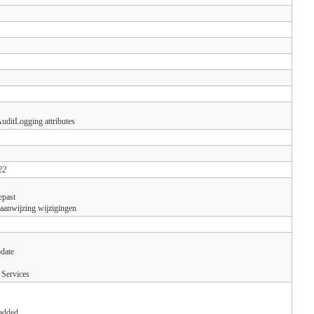
uditLogging attributes
22
epast
aanwijzing wijzigingen
pdate
 Services
 added