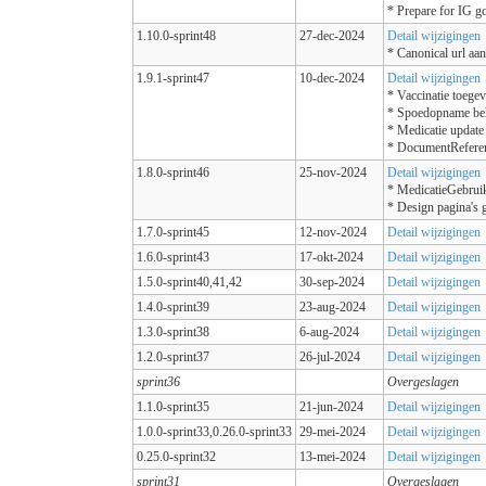
* Prepare for IG go
1.10.0-sprint48
27-dec-2024
Detail wijzigingen
* Canonical url aa
1.9.1-sprint47
10-dec-2024
Detail wijzigingen
* Vaccinatie toege
* Spoedopname beh
* Medicatie update
* DocumentReferen
1.8.0-sprint46
25-nov-2024
Detail wijzigingen
* MedicatieGebrui
* Design pagina's g
1.7.0-sprint45
12-nov-2024
Detail wijzigingen
1.6.0-sprint43
17-okt-2024
Detail wijzigingen
1.5.0-sprint40,41,42
30-sep-2024
Detail wijzigingen
1.4.0-sprint39
23-aug-2024
Detail wijzigingen
1.3.0-sprint38
6-aug-2024
Detail wijzigingen
1.2.0-sprint37
26-jul-2024
Detail wijzigingen
sprint36
Overgeslagen
1.1.0-sprint35
21-jun-2024
Detail wijzigingen
1.0.0-sprint33,0.26.0-sprint33
29-mei-2024
Detail wijzigingen
0.25.0-sprint32
13-mei-2024
Detail wijzigingen
sprint31
Overgeslagen