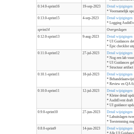
0.14.0-sprint16
19-sep-2023
Detail wijzigingen
* Voornamelijk upd
0.13.0-sprint15
4-sep-2023
Detail wijzigingen
* Logging AuditEv
sprint14
Overgeslagen
0.12.0-sprint13
9-aug-2023
Detail wijzigingen
* UI Guidances det
* Epic checklist ui
0.11.0-sprint12
27-jul-2023
Detail wijzigingen
* Nog een lab voo
* UI Guidances gel
* Structuur artifac
0.10.1-sprint11
18-jul-2023
Detail wijzigingen
* Behandelaanwijz
* Review en QA fi
0.10.0-sprint11
12-jul-2023
Detail wijzigingen
* Kleine detail up
* AuditEvent draft
* UI guidance upda
0.9.0-sprint10
27-jun-2023
Detail wijzigingen
* Labuitslagen twe
* Toestemming ma
0.8.0-sprint9
14-jun-2023
Detail wijzigingen
* Alle UI Guidance