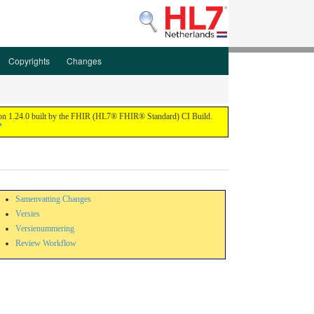
Copyrights
Changes
ion 1.24.0 built by the FHIR (HL7® FHIR® Standard) CI Build.
Samenvatting Changes
Versies
Versienummering
Review Workflow