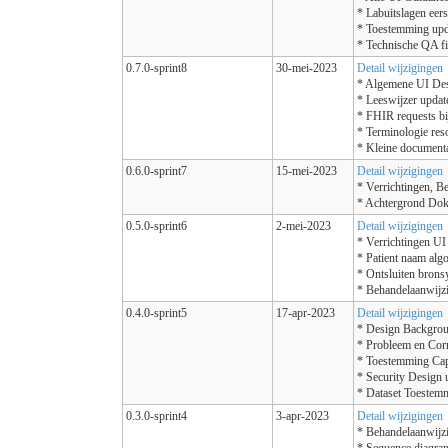
* Labuitslagen eers
* Toestemming upd
* Technische QA f
0.7.0-sprint8
30-mei-2023
Detail wijzigingen
* Algemene UI Des
* Leeswijzer updat
* FHIR requests bi
* Terminologie res
* Kleine documentat
0.6.0-sprint7
15-mei-2023
Detail wijzigingen
* Verrichtingen, B
* Achtergrond Dokt
0.5.0-sprint6
2-mei-2023
Detail wijzigingen
* Verrichtingen UI
* Patient naam alg
* Ontsluiten brons
* Behandelaanwijzi
0.4.0-sprint5
17-apr-2023
Detail wijzigingen
* Design Backgro
* Probleem en Cor
* Toestemming Cap
* Security Design 
* Dataset Toestem
0.3.0-sprint4
3-apr-2023
Detail wijzigingen
* Behandelaanwijz
* Sequence diagra