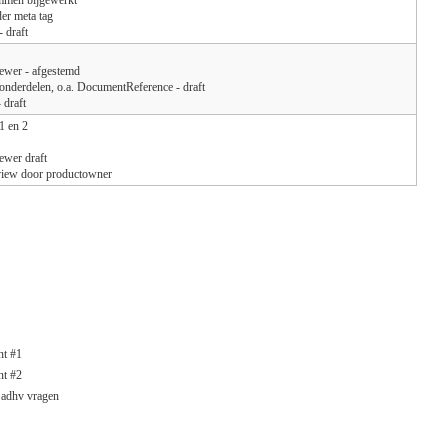
er meta tag
 draft
ewer - afgestemd
onderdelen, o.a. DocumentReference - draft
 draft
1 en 2
ewer draft
view door productowner
nt #1
nt #2
s adhv vragen