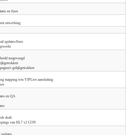
ates en fixes
ent uitwerking
ail updates/fixes
tgewerkt
rbeeld toegevoegd
ijkgetrokken
t pagina's gelijkgetrokken
ing mapping ivm VIPLive aansluiting
xes
dates en QA
tes
ede draft
ppings van HL7 v2 CON
 updates