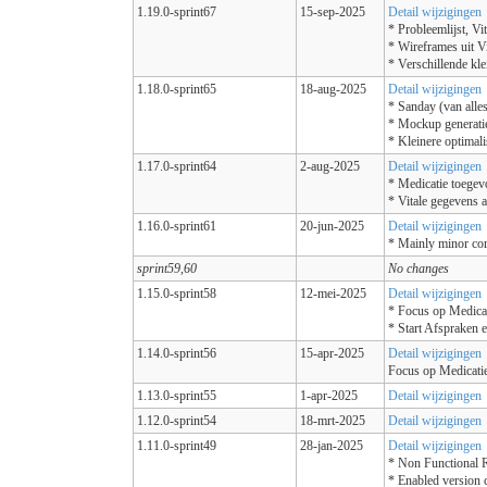
1.19.0-sprint67
15-sep-2025
Detail wijzigingen
* Probleemlijst, V
* Wireframes uit V
* Verschillende kle
1.18.0-sprint65
18-aug-2025
Detail wijzigingen
* Sanday (van alle
* Mockup generati
* Kleinere optimali
1.17.0-sprint64
2-aug-2025
Detail wijzigingen
* Medicatie toege
* Vitale gegevens 
1.16.0-sprint61
20-jun-2025
Detail wijzigingen
* Mainly minor cor
sprint59,60
No changes
1.15.0-sprint58
12-mei-2025
Detail wijzigingen
* Focus op Medica
* Start Afspraken 
1.14.0-sprint56
15-apr-2025
Detail wijzigingen
Focus op Medicati
1.13.0-sprint55
1-apr-2025
Detail wijzigingen
1.12.0-sprint54
18-mrt-2025
Detail wijzigingen
1.11.0-sprint49
28-jan-2025
Detail wijzigingen
* Non Functional 
* Enabled version