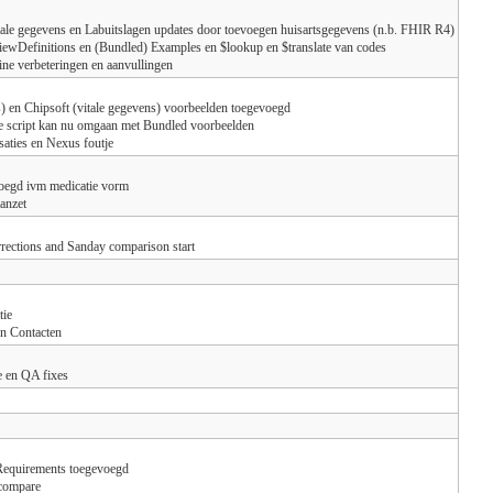
itale gegevens en Labuitslagen updates door toevoegen huisartsgegevens (n.b. FHIR R4)
iewDefinitions en (Bundled) Examples en $lookup en $translate van codes
ine verbeteringen en aanvullingen
s) en Chipsoft (vitale gegevens) voorbeelden toegevoegd
e script kan nu omgaan met Bundled voorbeelden
saties en Nexus foutje
voegd ivm medicatie vorm
aanzet
rections and Sanday comparison start
tie
en Contacten
e en QA fixes
Requirements toegevoegd
 compare