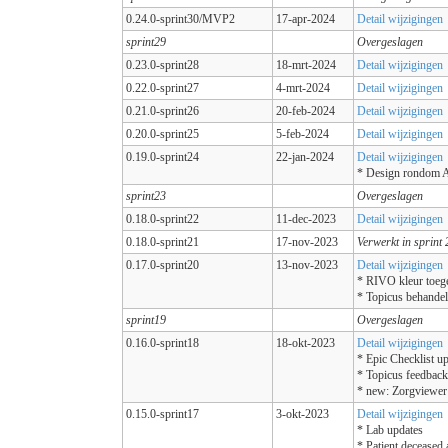
0.24.0-sprint30/MVP2
17-apr-2024
Detail wijzigingen
sprint29
Overgeslagen
0.23.0-sprint28
18-mrt-2024
Detail wijzigingen
0.22.0-sprint27
4-mrt-2024
Detail wijzigingen
0.21.0-sprint26
20-feb-2024
Detail wijzigingen
0.20.0-sprint25
5-feb-2024
Detail wijzigingen
0.19.0-sprint24
22-jan-2024
Detail wijzigingen
* Design rondom A
sprint23
Overgeslagen
0.18.0-sprint22
11-dec-2023
Detail wijzigingen
0.18.0-sprint21
17-nov-2023
Verwerkt in sprint 
0.17.0-sprint20
13-nov-2023
Detail wijzigingen
* RIVO kleur toeg
* Topicus behandel
sprint19
Overgeslagen
0.16.0-sprint18
18-okt-2023
Detail wijzigingen
* Epic Checklist u
* Topicus feedback
* new: Zorgviewer
0.15.0-sprint17
3-okt-2023
Detail wijzigingen
* Lab updates
* Patient.deceased