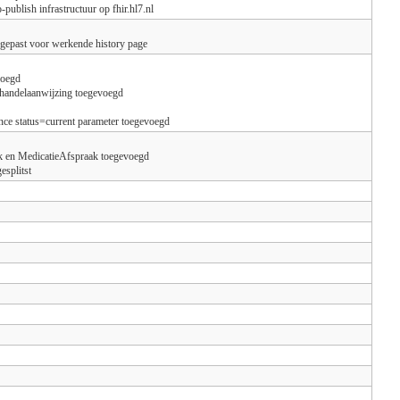
-publish infrastructuur op fhir.hl7.nl
ngepast voor werkende history page
voegd
andelaanwijzing toegevoegd
ce status=current parameter toegevoegd
k en MedicatieAfspraak toegevoegd
esplitst