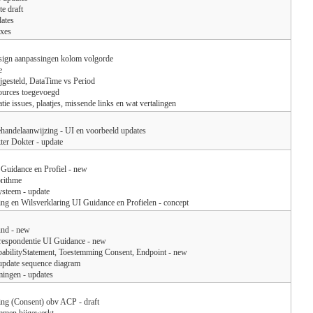
te draft
ates
ixes
ign aanpassingen kolom volgorde
e
jgesteld, DataTime vs Period
ources toegevoegd
ie issues, plaatjes, missende links en wat vertalingen
ehandelaanwijzing - UI en voorbeeld updates
er Dokter - update
 Guidance en Profiel - new
orithme
ysteem - update
ng en Wilsverklaring UI Guidance en Profielen - concept
und - new
respondentie UI Guidance - new
abilityStatement, Toestemming Consent, Endpoint - new
update sequence diagram
mingen - updates
ing (Consent) obv ACP - draft
mmen bijgewerkt