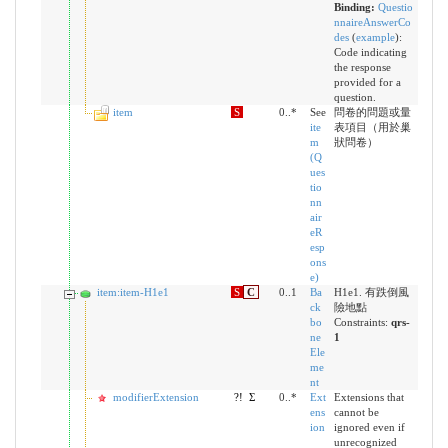
Binding:
Questio
nnaireAnswerCo
des
(
example
)
:
Code indicating
the response
provided for a
question.
item
S
0..*
See
問卷的問題或量
ite
表項目（用於巢
m
狀問卷）
(Q
ues
tio
nn
air
eR
esp
ons
e)
item:item-H1e1
S
C
0..1
Ba
H1e1. 有跌倒風
ck
險地點
bo
Constraints:
qrs-
ne
1
Ele
me
nt
modifierExtension
?!
Σ
0..*
Ext
Extensions that
ens
cannot be
ion
ignored even if
unrecognized