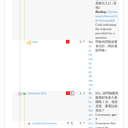
居家出入口 | 其
他]
Binding:
Questio
nnaireAnswerCo
des
(
example
)
:
Code indicating
the response
provided for a
question.
item
S
0..*
See
問卷的問題或量
ite
表項目（用於巢
m
狀問卷）
(Q
ues
tio
nn
air
eR
esp
ons
e)
item:item-H2a
S
C
1..1
Ba
H2a. 請問個案與
ck
親朋好友多久會
bo
聯絡 1 次，包括
ne
見面、通電話或
Ele
寫信？
me
Constraints:
qrs-
nt
1
modifierExtension
?!
Σ
0..*
Ext
Extensions that
ens
cannot be