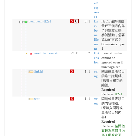
eR
esp
ons
e)
item:item-H2c1
S
C
0..1
Ba
H2c1. 請問個案
ck
最近三個月內為
bo
了與親友互動、
ne
參與活動，需要
Ele
協助的方式？
me
Constraints:
qrs-
nt
1
modifierExtension
?!
Σ
0..*
Ext
Extensions that
ens
cannot be
ion
ignored even if
unrecognized
linkId
S
1..1
stri
問題或量表項目
ng
的唯一識別碼。
[應填入獨立的
編號]
Required
Pattern:
H2c1
text
S
1..1
stri
問題或量表項目
ng
的內容描述。
[應填入問題或
量表項目的內
容]
Required
Pattern:
請問個
案最近三個月內
為了與親友互