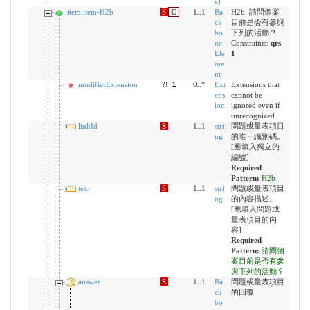
e)
item:item-H2b
S
C
1..1
Ba
H2b. 請問個案
ck
目前是否有參與
bo
下列的活動？
ne
Constraints:
qrs-
Ele
1
me
nt
modifierExtension
?!
Σ
0..*
Ext
Extensions that
ens
cannot be
ion
ignored even if
unrecognized
linkId
S
1..1
stri
問題或量表項目
ng
的唯一識別碼。
[應填入獨立的
編號]
Required
Pattern:
H2b
text
S
1..1
stri
問題或量表項目
ng
的內容描述。
[應填入問題或
量表項目的內
容]
Required
Pattern:
請問個
案目前是否有參
與下列的活動？
answer
S
1..1
Ba
問題或量表項目
ck
的回覆
bo