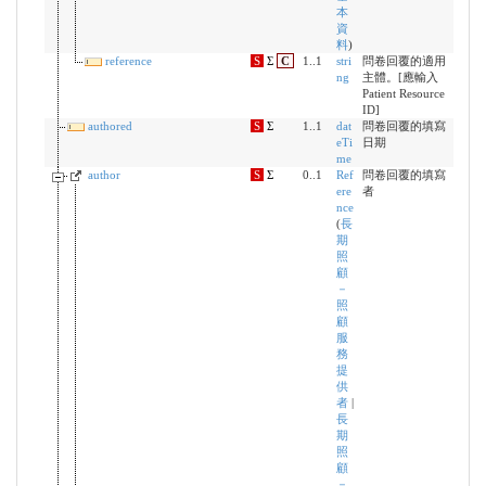
本
資
料
)
reference
S
Σ
C
1..1
stri
問卷回覆的適用
ng
主體。[應輸入
Patient Resource
ID]
authored
S
Σ
1..1
dat
問卷回覆的填寫
eTi
日期
me
author
S
Σ
0..1
Ref
問卷回覆的填寫
ere
者
nce
(
長
期
照
顧
－
照
顧
服
務
提
供
者
|
長
期
照
顧
－