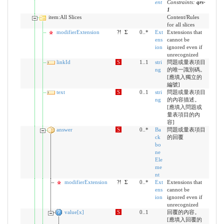
ent
Constraints:
qrs-
1
item:All Slices
Content/Rules
for all slices
modifierExtension
?!
Σ
0..*
Ext
Extensions that
ens
cannot be
ion
ignored even if
unrecognized
linkId
S
1..1
stri
問題或量表項目
ng
的唯一識別碼。
[應填入獨立的
編號]
text
S
0..1
stri
問題或量表項目
ng
的內容描述。
[應填入問題或
量表項目的內
容]
answer
S
0..*
Ba
問題或量表項目
ck
的回覆
bo
ne
Ele
me
nt
modifierExtension
?!
Σ
0..*
Ext
Extensions that
ens
cannot be
ion
ignored even if
unrecognized
value[x]
S
0..1
回覆的內容。
[應填入回覆的