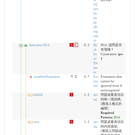
(Q
ues
tio
nn
air
eR
esp
ons
e)
item:item-H1d
S
C
0..1
Ba
H1d. 請問是否
ck
有電梯？
bo
Constraints:
qrs-
ne
1
Ele
me
nt
modifierExtension
?!
Σ
0..*
Ext
Extensions that
ens
cannot be
ion
ignored even if
unrecognized
linkId
S
1..1
stri
問題或量表項目
ng
的唯一識別碼。
[應填入獨立的
編號]
Required
Pattern:
H1d
text
S
1..1
stri
問題或量表項目
ng
的內容描述。
[應填入問題或