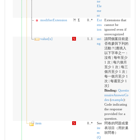
ne
Ele
me
nt
modifierExtension
?!
Σ
0..*
Ext
Extensions that
ens
cannot be
ion
ignored even if
unrecognized
value[x]
S
1..1
stri
請問個案目前是
ng
否有參與下列的
活動？[應填入
以下字串之一：
沒有 | 每年至少
1 次 | 每六個月
至少 1 次 | 每三
個月至少 1 次 |
每一個月至少 1
次 | 每週至少 1
次]
Binding:
Questio
nnaireAnswerCo
des
(
example
)
:
Code indicating
the response
provided for a
question.
item
S
0..*
See
問卷的問題或量
ite
表項目（用於巢
m
狀問卷）
(Q