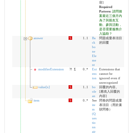
容]
Required
Pattern:
請問個
案最近三個月內
為了與親友互
動、參與活動，
是否需要服務介
入協助？
answer
S
1..1
Ba
問題或量表項目
ck
的回覆
bo
ne
Ele
me
nt
modifierExtension
?!
Σ
0..*
Ext
Extensions that
ens
cannot be
ion
ignored even if
unrecognized
value[x]
S
1..1
bo
回覆的內容。
ole
[應填入回覆的
an
內容]
item
S
0..*
See
問卷的問題或量
ite
表項目（用於巢
m
狀問卷）
(Q
ues
tio
nn
air