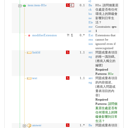
e)
item:item-H1e
S
C
0..1
Ba
H1e. 請問個案居
ck
住處是否有任何
bo
環境上的障礙會
ne
影響到日常生
Ele
活？
me
Constraints:
qrs-
nt
1
modifierExtension
?!
Σ
0..*
Ext
Extensions that
ens
cannot be
ion
ignored even if
unrecognized
linkId
S
1..1
stri
問題或量表項目
ng
的唯一識別碼。
[應填入獨立的
編號]
Required
Pattern:
H1e
text
S
1..1
stri
問題或量表項目
ng
的內容描述。
[應填入問題或
量表項目的內
容]
Required
Pattern:
請問個
案居住處是否有
任何環境上的障
礙會影響到日常
生活？
answer
S
1..*
Ba
問題或量表項目