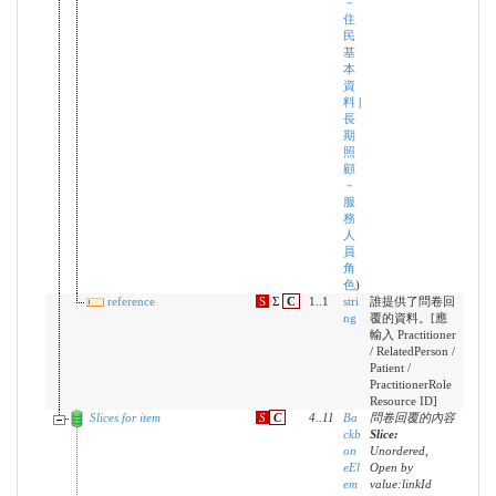
－
住
民
基
本
資
料
|
長
期
照
顧
－
服
務
人
員
角
色
)
reference
S
Σ
C
1..1
stri
誰提供了問卷回
ng
覆的資料。[應
輸入 Practitioner
/ RelatedPerson /
Patient /
PractitionerRole
Resource ID]
Slices for item
S
C
4
..
11
Ba
問卷回覆的內容
ckb
Slice:
on
Unordered,
eEl
Open by
em
value:linkId