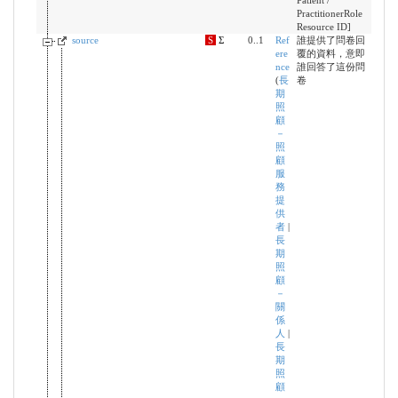
Patient /
PractitionerRole
Resource ID]
source
S
Σ
0..1
Ref
誰提供了問卷回
ere
覆的資料，意即
nce
誰回答了這份問
(
長
卷
期
照
顧
－
照
顧
服
務
提
供
者
|
長
期
照
顧
－
關
係
人
|
長
期
照
顧