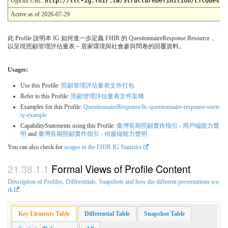
Official URL
:
http://ltc-ig.fhir.tw/StructureDefinition/LTCQuesti
Active as of 2026-07-29
此 Profile 說明本 IG 如何進一步定義 FHIR 的 QuestionnaireResponse Resource，
以呈現照顧管理評估量表－居家環境與社會參與問卷的回覆資料。
Usages:
Use this Profile:
照顧管理評估量表文件打包
Refer to this Profile:
照顧管理評估量表文件架構
Examples for this Profile:
QuestionnaireResponse/ltc-questionnaire-response-socie
ty-example
CapabilityStatements using this Profile:
臺灣長期照顧實作指引 - 用戶端能力聲
明
and
臺灣長期照顧實作指引 - 伺服端能力聲明
You can also check for
usages in the FHIR IG Statistics
Formal Views of Profile Content
Description of Profiles, Differentials, Snapshots and how the different presentations wo
rk
.
Key Elements Table
Differential Table
Snapshot Table