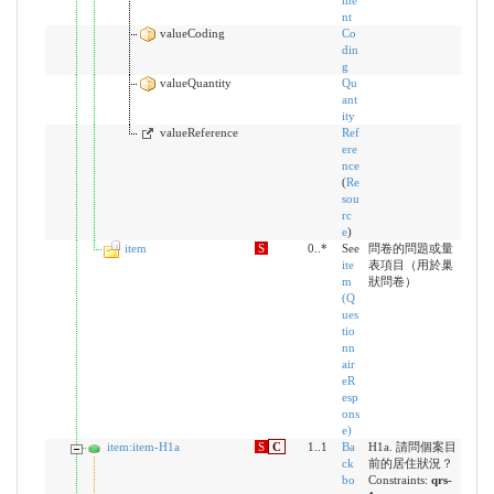
me
nt
valueCoding
Co
din
g
valueQuantity
Qu
ant
ity
valueReference
Ref
ere
nce
(
Re
sou
rc
e
)
item
S
0..*
See
問卷的問題或量
ite
表項目（用於巢
m
狀問卷）
(Q
ues
tio
nn
air
eR
esp
ons
e)
item:item-H1a
S
C
1..1
Ba
H1a. 請問個案目
ck
前的居住狀況？
bo
Constraints:
qrs-