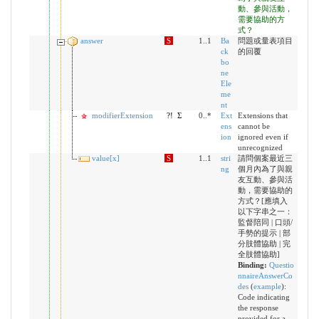
動、參與活動，
需要協助的方
式？
answer
S
1..1
Ba
問題或量表項目
ck
的回覆
bo
ne
Ele
me
nt
modifierExtension
?!
Σ
0..*
Ext
Extensions that
ens
cannot be
ion
ignored even if
unrecognized
value[x]
S
1..1
stri
請問個案最近三
ng
個月內為了與親
友互動、參與活
動，需要協助的
方式？[應填入
以下字串之一：
監督陪同 | 口頭/
手勢的提示 | 部
分肢體協助 | 完
全肢體協助]
Binding:
Questio
nnaireAnswerCo
des
(
example
)
:
Code indicating
the response
provided for a