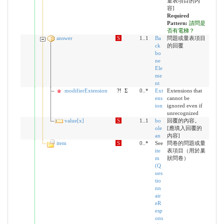
量表項目的內
容]
Required
Pattern:
請問是
否有電梯？
answer
S
1..1
Ba
問題或量表項目
ck
的回覆
bo
ne
Ele
me
nt
modifierExtension
?!
Σ
0..*
Ext
Extensions that
ens
cannot be
ion
ignored even if
unrecognized
value[x]
S
1..1
bo
回覆的內容。
ole
[應填入回覆的
an
內容]
item
S
0..*
See
問卷的問題或量
ite
表項目（用於巢
m
狀問卷）
(Q
ues
tio
nn
air
eR
esp
ons