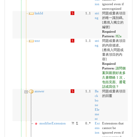
ion
ignored even if
unrecognized
linkId
S
1..1
stri
問題或量表項目
ng
的唯一識別碼。
[應填入獨立的
編號]
Required
Pattern:
H2a
text
S
1..1
stri
問題或量表項目
ng
的內容描述。
[應填入問題或
量表項目的內
容]
Required
Pattern:
請問個
案與親朋好友多
久會聯絡 1 次，
包括見面、通電
話或寫信？
answer
S
1..1
Ba
問題或量表項目
ck
的回覆
bo
ne
Ele
me
nt
modifierExtension
?!
Σ
0..*
Ext
Extensions that
ens
cannot be
ion
ignored even if