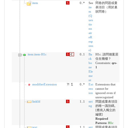
item
S
0..*
See
問卷的問題或量
ite
表項目（用於巢
m
狀問卷）
(Q
ues
tio
nn
air
eR
esp
ons
e)
item:item-H1c
S
C
0..1
Ba
H1c. 請問個案居
ck
住在幾樓？
bo
Constraints:
qrs-
ne
1
Ele
me
nt
modifierExtension
?!
Σ
0..*
Ext
Extensions that
ens
cannot be
ion
ignored even if
unrecognized
linkId
S
1..1
stri
問題或量表項目
ng
的唯一識別碼。
[應填入獨立的
編號]
Required
Pattern:
H1c
text
S
1..1
stri
問題或量表項目