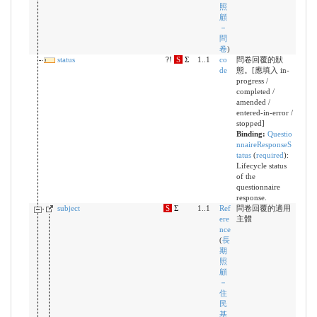
照
顧
－
問
卷
)
status
?!
S
Σ
1..1
co
問卷回覆的狀
de
態。[應填入 in-
progress /
completed /
amended /
entered-in-error /
stopped]
Binding:
Questio
nnaireResponseS
tatus
(
required
)
:
Lifecycle status
of the
questionnaire
response.
subject
S
Σ
1..1
Ref
問卷回覆的適用
ere
主體
nce
(
長
期
照
顧
－
住
民
基