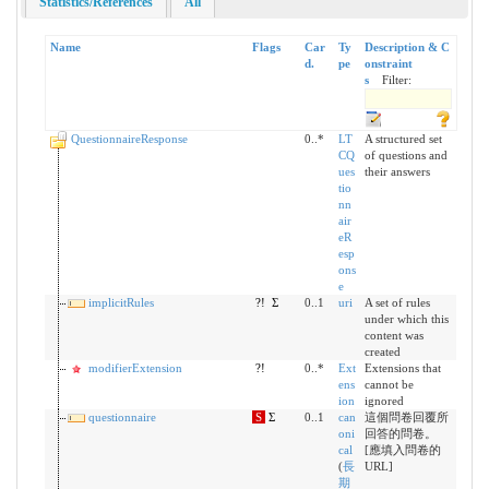
Statistics/References
All
Name
Flags
Car
Ty
Description & C
d.
pe
onstraint
s
Filter:
QuestionnaireResponse
0..*
LT
A structured set
CQ
of questions and
ues
their answers
tio
nn
air
eR
esp
ons
e
implicitRules
?!
Σ
0..1
uri
A set of rules
under which this
content was
created
modifierExtension
?!
0..*
Ext
Extensions that
ens
cannot be
ion
ignored
questionnaire
S
Σ
0..1
can
這個問卷回覆所
oni
回答的問卷。
cal
[應填入問卷的
(
長
URL]
期