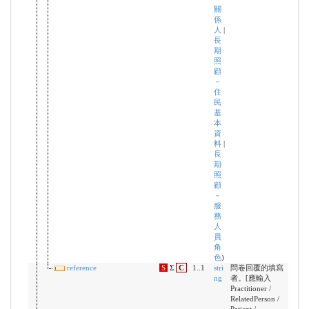
關
係
人
|
長
期
照
顧
－
住
民
基
本
資
料
|
長
期
照
顧
－
服
務
人
員
角
色
)
reference
S
Σ
C
1..1
stri
問卷回覆的填寫
ng
者。[應輸入
Practitioner /
RelatedPerson /