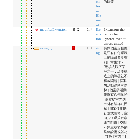
ck
的回覆
bo
ne
Ele
me
nt
modifierExtension
?!
Σ
0..*
Ext
Extensions that
ens
cannot be
ion
ignored even if
unrecognized
value[x]
S
1..1
stri
請問個案居住處
ng
是否有任何環境
上的障礙會影響
到日常生活？
[應填入以下字
串之一：環境構
造上的障礙並不
構成問題 | 個案
的活動範圍有階
梯 | 個案的活動
範圍有跌倒風險
| 個案從室內到
室外有階梯或門
檻 | 個案使用助
行器或輪椅，室
內走道過於狹窄
或有阻礙 | 空間
不夠置放額外的
醫療設備或器材
| 其他 | 不適用]