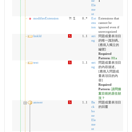
ne
1
Ele
me
nt
modifierExtension
?!
Σ
0..*
Ext
Extensions that
ens
cannot be
ion
ignored even if
unrecognized
linkId
S
1..1
stri
問題或量表項目
ng
的唯一識別碼。
[應填入獨立的
編號]
Required
Pattern:
H1a
text
S
1..1
stri
問題或量表項目
ng
的內容描述。
[應填入問題或
量表項目的內
容]
Required
Pattern:
請問個
案目前的居住狀
況？
answer
S
1..1
Ba
問題或量表項目
ck
的回覆
bo
ne
Ele
me
nt