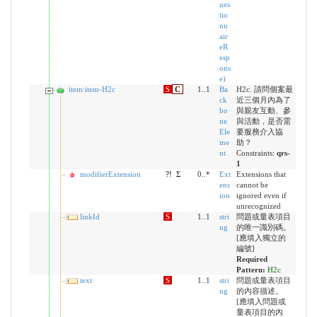
ues
tio
nn
air
eR
esp
ons
e)
item:item-H2c
S
C
1..1
Ba
H2c. 請問個案最
ck
近三個月內為了
bo
與親友互動、參
ne
與活動，是否需
Ele
要服務介入協
me
助？
nt
Constraints:
qrs-
1
modifierExtension
?!
Σ
0..*
Ext
Extensions that
ens
cannot be
ion
ignored even if
unrecognized
linkId
S
1..1
stri
問題或量表項目
ng
的唯一識別碼。
[應填入獨立的
編號]
Required
Pattern:
H2c
text
S
1..1
stri
問題或量表項目
ng
的內容描述。
[應填入問題或
量表項目的內