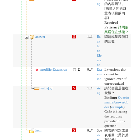
ng
的內容描述。
[應填入問題或
量表項目的內
容]
Required
Pattern:
請問個
案居住在幾樓？
answer
S
1..1
Ba
問題或量表項目
ck
的回覆
bo
ne
Ele
me
nt
modifierExtension
?!
Σ
0..*
Ext
Extensions that
ens
cannot be
ion
ignored even if
unrecognized
value[x]
S
1..1
stri
請問個案居住在
ng
幾樓？
Binding:
Questio
nnaireAnswerCo
des
(
example
)
:
Code indicating
the response
provided for a
question.
item
S
0..*
See
問卷的問題或量
ite
表項目（用於巢
m
狀問卷）