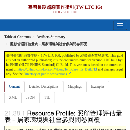
臺灣長期照顧實作指引(TW LTC IG)
1.0.0 - STU 1.0.0
Table of Contents
Artifacts Summary
照顧管理評估量表－居家環境與社會參與問卷回覆
臺灣長期照顧實作指引(TW LTC IG), published by 經濟部產業發展署. This guid
e is not an authorized publication; it is the continuous build for version 1.0.0 built by t
he FHIR (HL7® FHIR® Standard) CI Build. This version is based on the current co
ntent of
https://github.com/Lorex/TWLongTermCare_IG_Build/
and changes regul
arly. See the
Directory of published versions
Content
Detailed Descriptions
Mappings
Examples
XML
JSON
TTL
Resource Profile: 照顧管理評估量
表－居家環境與社會參與問卷回覆