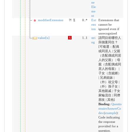
ne
Ele
me
nt
modifierExtension
?!
Σ
0..*
Ext
Extensions that
ens
cannot be
ion
ignored even if
unrecognized
value[x]
S
1..1
stri
請問目前哪些人
ng
與個案同住？
[可複選：配偶
或同居人 | 父親
（含配偶或同居
人的父親） | 母
親（含配偶或同
居人的母親） |
子女（含媳婿）
| 兄弟姐妹 |
（外）祖父母 |
（外）孫子女 |
其他親戚 | 子女
家輪流住 | 同儕
朋友 | 其他]
Binding:
Questio
nnaireAnswerCo
des
(
example
)
:
Code indicating
the response
provided for a
question.