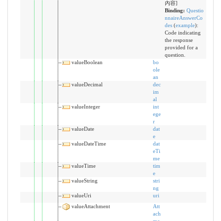
內容]
Binding:
Questio
nnaireAnswerCo
des
(
example
)
:
Code indicating
the response
provided for a
question.
valueBoolean
bo
ole
an
valueDecimal
dec
im
al
valueInteger
int
ege
r
valueDate
dat
e
valueDateTime
dat
eTi
me
valueTime
tim
e
valueString
stri
ng
valueUri
uri
valueAttachment
Att
ach