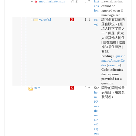
modifierExtension
?!
Σ
0..*
Ext
Extensions that
ens
cannot be
ion
ignored even if
unrecognized
value[x]
S
1..1
stri
請問個案目前的
ng
居住狀況？[應
填入以下字串之
一：獨居 | 與家
人或其他人同住
| 住在機構 | 政府
補助居住服務 |
其他]
Binding:
Questio
nnaireAnswerCo
des
(
example
)
:
Code indicating
the response
provided for a
question.
item
S
0..*
See
問卷的問題或量
ite
表項目（用於巢
m
狀問卷）
(Q
ues
tio
nn
air
eR
esp
ons