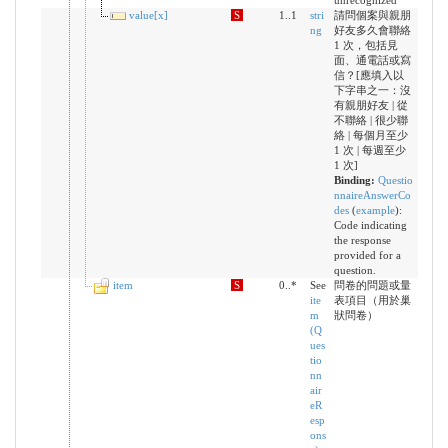
unrecognized
value[x]
S
1..1
stri
請問個案與親朋
ng
好友多久會聯絡
1 次，包括見
面、通電話或寫
信？[應填入以
下字串之一：沒
有親朋好友 | 從
不聯絡 | 很少聯
絡 | 每個月至少
1 次 | 每週至少
1 次]
Binding:
Questio
nnaireAnswerCo
des
(
example
)
:
Code indicating
the response
provided for a
question.
item
S
0..*
See
問卷的問題或量
ite
表項目（用於巢
m
狀問卷）
(Q
ues
tio
nn
air
eR
esp
ons