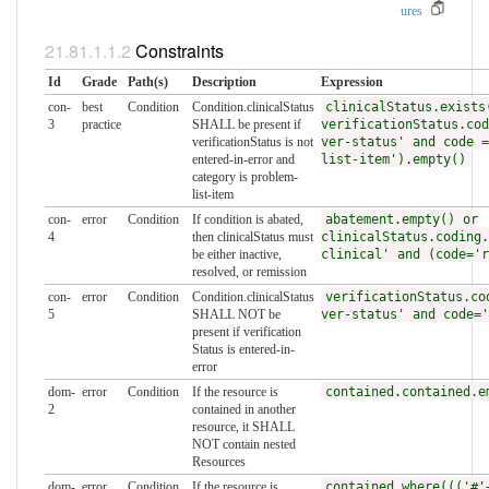
ures
Constraints
Id
Grade
Path(s)
Description
Expression
con-
best
Condition
Condition.clinicalStatus
clinicalStatus.exists
3
practice
SHALL be present if
verificationStatus.cod
verificationStatus is not
ver-status' and code =
entered-in-error and
list-item').empty()
category is problem-
list-item
con-
error
Condition
If condition is abated,
abatement.empty() or
4
then clinicalStatus must
clinicalStatus.coding.
be either inactive,
clinical' and (code='r
resolved, or remission
con-
error
Condition
Condition.clinicalStatus
verificationStatus.co
5
SHALL NOT be
ver-status' and code='
present if verification
Status is entered-in-
error
dom-
error
Condition
If the resource is
contained.contained.e
2
contained in another
resource, it SHALL
NOT contain nested
Resources
dom-
error
Condition
If the resource is
contained.where((('#'