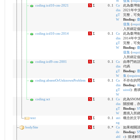
W
值集
(
requi
coding:icd10-cm-2021
S
Σ
0..1
Co
此為臺灣
din
2021年中
gT
完整，可
W
Binding:
臺
值集
(
requi
入所綁定
coding:icd10-cm-2014
S
Σ
0..1
Co
此為臺灣
din
2014年中
gT
完整，可
W
Binding:
臺
值集
(
requi
入所綁定
coding:icd9-cm-2001
S
Σ
0..1
Co
由專門術語系統
din
代碼
gT
Binding:
臺
W
集
(
require
coding:absentOrUnknownProblem
S
Σ
0..1
Co
不存在的
din
Binding:
Ab
gT
uired
)
:
應
W
coding:sct
S
Σ
0..1
Co
此為SNO
din
關授權，
gT
Binding:
S
W
應填入所
text
S
Σ
0..1
stri
概念的文
ng
bodySite
S
Σ
0..*
Co
如果相關
de
Binding:
S
abl
e
)
:
描述解