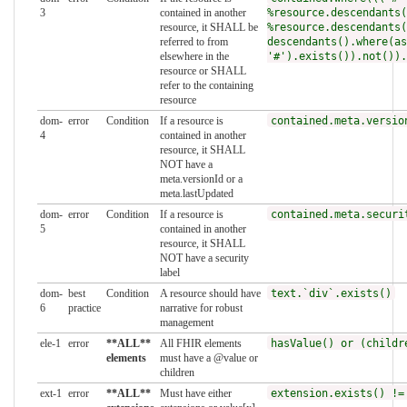
3
contained in another
%resource.descendants(
resource, it SHALL be
%resource.descendants(
referred to from
descendants().where(as
elsewhere in the
'#').exists()).not()).
resource or SHALL
refer to the containing
resource
dom-
error
Condition
If a resource is
contained.meta.versio
4
contained in another
resource, it SHALL
NOT have a
meta.versionId or a
meta.lastUpdated
dom-
error
Condition
If a resource is
contained.meta.securi
5
contained in another
resource, it SHALL
NOT have a security
label
dom-
best
Condition
A resource should have
text.`div`.exists()
6
practice
narrative for robust
management
ele-1
error
**ALL**
All FHIR elements
hasValue() or (childr
elements
must have a @value or
children
ext-1
error
**ALL**
Must have either
extension.exists() !=