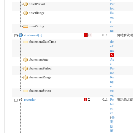
onsetPeriod
Per
iod
onsetRange
Ra
ng
e
onsetString
stri
ng
abatement[x]
S
C
0..1
何時解決/
abatementDateTime
dat
eTi
me
S
abatementAge
Ag
e
abatementPeriod
Per
iod
abatementRange
Ra
ng
e
abatementString
stri
ng
recorder
S
Σ
0..1
Re
誰記錄此
fer
en
ce
(
長
期
照
顧