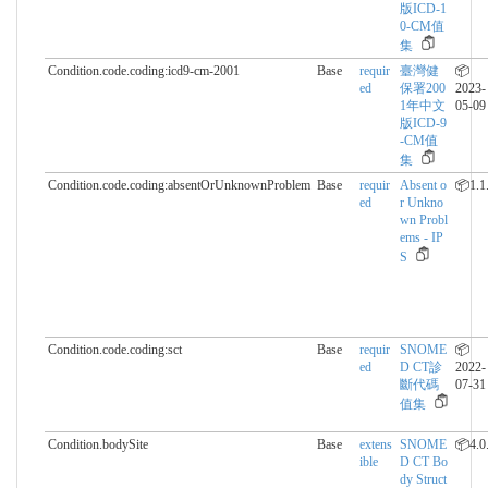
版ICD-1
0-CM值
集
Condition.code.coding:icd9-cm-2001
Base
requir
臺灣健
📦
ed
保署200
2023-
1年中文
05-09
版ICD-9
-CM值
集
Condition.code.coding:absentOrUnknownProblem
Base
requir
Absent o
📦1.1
ed
r Unkno
wn Probl
ems - IP
S
Condition.code.coding:sct
Base
requir
SNOME
📦
ed
D CT診
2022-
斷代碼
07-31
值集
Condition.bodySite
Base
extens
SNOME
📦4.0
ible
D CT Bo
dy Struct