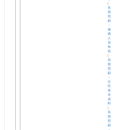
|
長
期
照
顧
－
服
務
人
員
角
色
|
長
期
照
顧
－
住
民
基
本
資
料
|
長
期
照
顧
－