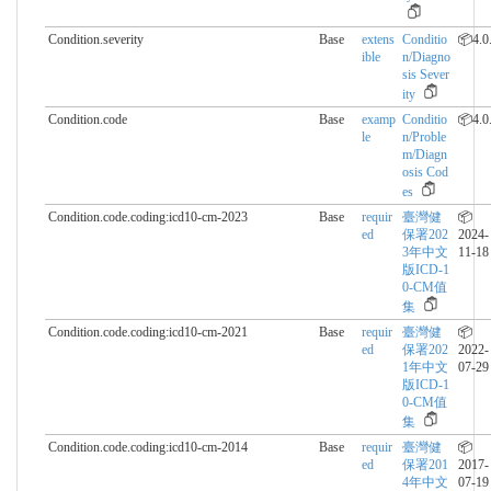
Condition.severity
Base
extens
Conditio
📦4.0
ible
n/Diagno
sis Sever
ity
Condition.code
Base
examp
Conditio
📦4.0
le
n/Proble
m/Diagn
osis Cod
es
Condition.code.coding:icd10-cm-2023
Base
requir
臺灣健
📦
ed
保署202
2024-
3年中文
11-18
版ICD-1
0-CM值
集
Condition.code.coding:icd10-cm-2021
Base
requir
臺灣健
📦
ed
保署202
2022-
1年中文
07-29
版ICD-1
0-CM值
集
Condition.code.coding:icd10-cm-2014
Base
requir
臺灣健
📦
ed
保署201
2017-
4年中文
07-19