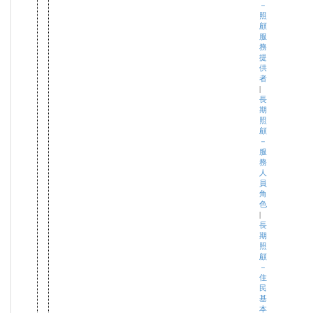
－
照
顧
服
務
提
供
者
|
長
期
照
顧
－
服
務
人
員
角
色
|
長
期
照
顧
－
住
民
基
本