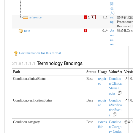
關
係
人
)
reference
S
Σ
C
1..1
stri
聲稱有此病
ng
Practitione
Resource I
note
S
0..*
An
關於此Con
not
ati
on
Documentation for this format
Terminology Bindings
Path
Status
Usage
ValueSet
Versi
Condition.clinicalStatus
Base
requir
Conditio
📍4.0
ed
n Clinical
Status C
odes
Condition.verificationStatus
Base
requir
Conditio
📍4.0
ed
nVerifica
tionStatu
s
Condition.category
Base
extens
Conditio
📦4.0
ible
n Catego
ry Codes