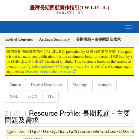
臺灣長期照顧實作指引(TW LTC IG)
1.0.0 - STU 1.0.0
Table of Contents
Artifacts Summary
長期照顧－主要問題及需求
臺灣長期照顧實作指引(TW LTC IG), published by 經濟部產業發展署. This guid
e is not an authorized publication; it is the continuous build for version 1.0.0 built by t
he FHIR (HL7® FHIR® Standard) CI Build. This version is based on the current co
ntent of
https://github.com/Lorex/TWLongTermCare_IG_Build/
and changes regul
arly. See the
Directory of published versions
Content
Detailed Descriptions
Mappings
Examples
XML
JSON
TTL
Resource Profile: 長期照顧－主要
問題及需求
Official URL
:
http://ltc-ig.fhir.tw/StructureDefinition/LTCCondit