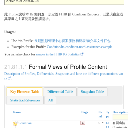
Active as of 2026-07-29
此 Profile 說明本 IG 如何進一步定義 FHIR 的 Condition Resource，以呈現案主或
其家庭之主要問題及照護需求。
Usages:
Use this Profile:
長期照顧管理中心個案服務初篩表/轉介單文件打包
Examples for this Profile:
Condition/ltc-condition-need-assistance-example
You can also check for
usages in the FHIR IG Statistics
Formal Views of Profile Content
Description of Profiles, Differentials, Snapshots and how the different presentations wo
rk
.
Key Elements Table
Differential Table
Snapshot Table
Statistics/References
All
Name
Flags
Ca
Ty
Descriptio
rd.
pe
Condition
C
0..*
LT
有關病情
CC
Constraints