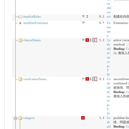
on
diti
on
implicitRules
?!
Σ
0..1
uri
創建此內
modifierExtension
?!
0..*
Ex
Extensions 
ten
sio
n
clinicalStatus
?!
S
Σ
C
1..1
Co
active | recu
de
resolv
abl
Binding:
Co
eC
d
)
:
應填入
on
ce
pt
T
W
verificationStatus
?!
S
Σ
C
0..1
Co
unconfirmed 
de
confirmed 
abl
絕病情、
eC
Binding:
Co
on
應填入所
ce
pt
T
W
category
S
1..1
Co
problem-li
de
情、問題
abl
Binding:
C