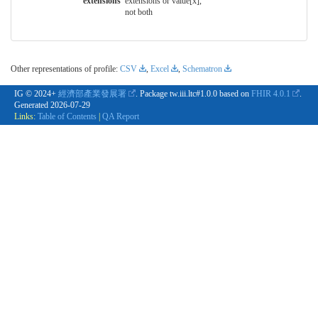
extensions
extensions or value[x],
not both
Other representations of profile:
CSV
,
Excel
,
Schematron
IG © 2024+
經濟部產業發展署
. Package tw.iii.ltc#1.0.0 based on
FHIR 4.0.1
.
Generated
2026-07-29
Links:
Table of Contents
|
QA Report