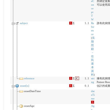
eC
所綁定值
on
可以使用
ce
pt
T
W
subject
S
Σ
1..1
Re
誰有此病
fer
en
ce
(
長
期
照
顧
－
住
民
基
本
資
料
)
reference
S
Σ
C
1..1
stri
擁有此病情
ng
Patient Res
onset[x]
S
Σ
0..1
估計的或
onsetDateTime
dat
eTi
me
S
onsetAge
Ag
e