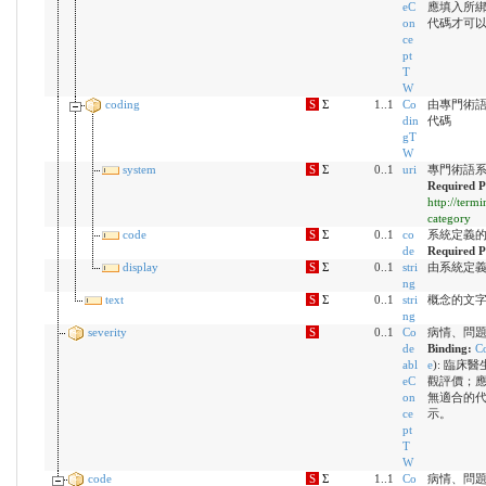
eC
應填入所
on
代碼才可
ce
pt
T
W
coding
S
Σ
1..1
Co
由專門術語系統
din
代碼
gT
W
system
S
Σ
0..1
uri
專門術語系統（
Required P
http://term
category
code
S
Σ
0..1
co
系統定義
de
Required P
display
S
Σ
0..1
stri
由系統定
ng
text
S
Σ
0..1
stri
概念的文
ng
severity
S
0..1
Co
病情、問
de
Binding:
Co
abl
e
)
:
臨床醫
eC
觀評價；
on
無適合的
ce
示。
pt
T
W
code
S
Σ
1..1
Co
病情、問