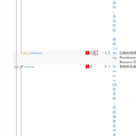
資
料
|
長
期
照
顧
－
關
係
人
)
reference
S
Σ
C
1..1
stri
記錄此病情
ng
Practitione
Resource I
asserter
S
Σ
0..1
Re
聲稱有此
fer
en
ce
(
長
期
照
顧
－
照
顧
服
務
提
供
者