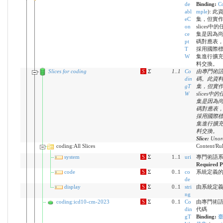
de
Binding:
Co
abl
mple
)
:
此
eC
集，但實
on
slice
ce
集是因為尚
pt
碼對應表
T
採用國際
W
集進行擴
料交換。
Slices for coding
S
Σ
1
..
1
Co
由專門術語系統
din
碼。此資
gT
集，但實
W
slice
集是因為尚
碼對應表
採用國際
集進行擴
料交換。
Slice:
Unord
coding:All Slices
Content/Rule
system
S
Σ
1..1
uri
專門術語系統（
Required P
code
S
Σ
0..1
co
系統定義
de
display
S
Σ
0..1
stri
由系統定
ng
coding:icd10-cm-2023
S
Σ
0..1
Co
由專門術語系統
din
代碼
gT
Binding:
臺