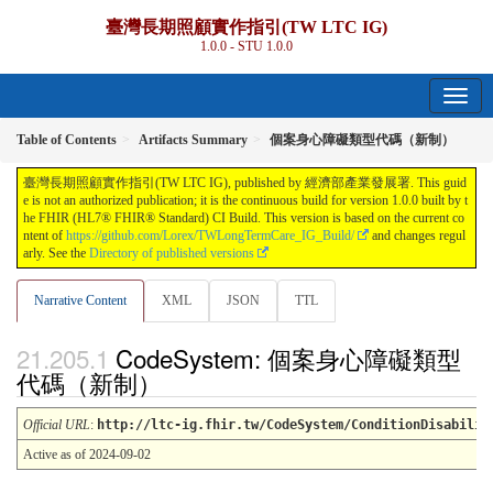
臺灣長期照顧實作指引(TW LTC IG)
1.0.0 - STU 1.0.0
Table of Contents
Artifacts Summary
個案身心障礙類型代碼（新制）
臺灣長期照顧實作指引(TW LTC IG), published by 經濟部產業發展署. This guid
e is not an authorized publication; it is the continuous build for version 1.0.0 built by t
he FHIR (HL7® FHIR® Standard) CI Build. This version is based on the current co
ntent of
https://github.com/Lorex/TWLongTermCare_IG_Build/
and changes regul
arly. See the
Directory of published versions
Narrative Content
XML
JSON
TTL
CodeSystem: 個案身心障礙類型
代碼（新制）
Official URL
:
http://ltc-ig.fhir.tw/CodeSystem/ConditionDisabilit
Active as of 2024-09-02