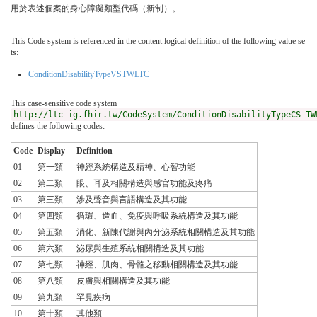
用於表述個案的身心障礙類型代碼（新制）。
This Code system is referenced in the content logical definition of the following value se
ts:
ConditionDisabilityTypeVSTWLTC
This case-sensitive code system
http://ltc-ig.fhir.tw/CodeSystem/ConditionDisabilityTypeCS-TW
defines the following codes:
Code
Display
Definition
01
第一類
神經系統構造及精神、心智功能
02
第二類
眼、耳及相關構造與感官功能及疼痛
03
第三類
涉及聲音與言語構造及其功能
04
第四類
循環、造血、免疫與呼吸系統構造及其功能
05
第五類
消化、新陳代謝與內分泌系統相關構造及其功能
06
第六類
泌尿與生殖系統相關構造及其功能
07
第七類
神經、肌肉、骨骼之移動相關構造及其功能
08
第八類
皮膚與相關構造及其功能
09
第九類
罕見疾病
10
第十類
其他類