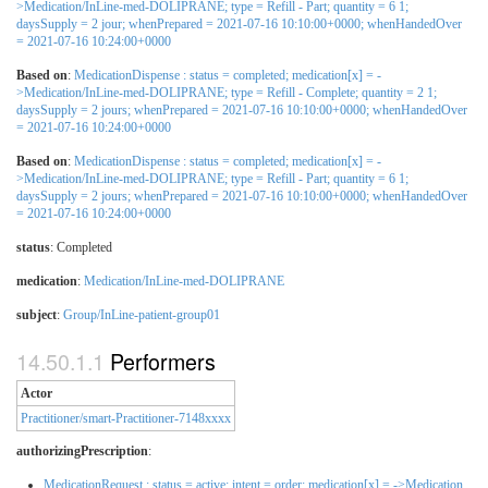
>Medication/InLine-med-DOLIPRANE; type = Refill - Part; quantity = 6 1;
daysSupply = 2 jour; whenPrepared = 2021-07-16 10:10:00+0000; whenHandedOver
= 2021-07-16 10:24:00+0000
Based on
:
MedicationDispense : status = completed; medication[x] = -
>Medication/InLine-med-DOLIPRANE; type = Refill - Complete; quantity = 2 1;
daysSupply = 2 jours; whenPrepared = 2021-07-16 10:10:00+0000; whenHandedOver
= 2021-07-16 10:24:00+0000
Based on
:
MedicationDispense : status = completed; medication[x] = -
>Medication/InLine-med-DOLIPRANE; type = Refill - Part; quantity = 6 1;
daysSupply = 2 jours; whenPrepared = 2021-07-16 10:10:00+0000; whenHandedOver
= 2021-07-16 10:24:00+0000
status
: Completed
medication
:
Medication/InLine-med-DOLIPRANE
subject
:
Group/InLine-patient-group01
Performers
Actor
Practitioner/smart-Practitioner-7148xxxx
authorizingPrescription
:
MedicationRequest : status = active; intent = order; medication[x] = ->Medication