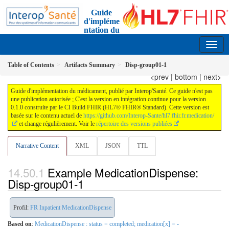
Guide
d'impléme
ntation du
médicament
0.1.0 - ci-build FRANCE
Table of Contents
Artifacts Summary
Disp-group01-1
<prev
|
bottom
|
next>
Guide d'implémentation du médicament, publié par Interop'Santé. Ce guide n'est pas
une publication autorisée ; C'est la version en intégration continue pour la version
0.1.0 construite par le CI Build FHIR (HL7® FHIR® Standard). Cette version est
basée sur le contenu actuel de
https://github.com/Interop-Sante/hl7.fhir.fr.medication/
et change régulièrement. Voir le
répertoire des versions publiées
Narrative Content
XML
JSON
TTL
Example MedicationDispense:
Disp-group01-1
Profil:
FR Inpatient MedicationDispense
Based on
:
MedicationDispense : status = completed; medication[x] = -