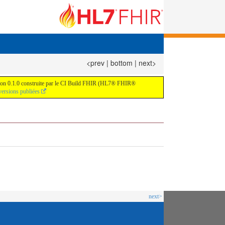
<prev
|
bottom
|
next>
version 0.1.0 construite par le CI Build FHIR (HL7® FHIR®
versions publiées
next>