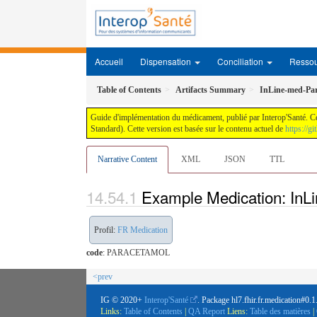
Accueil
Dispensation
Conciliation
Ressou
Table of Contents
Artifacts Summary
InLine-med-Pa
Guide d'implémentation du médicament, publié par Interop'Santé. Ce
Standard). Cette version est basée sur le contenu actuel de
https://g
Narrative Content
XML
JSON
TTL
Example Medication: InL
Profil:
FR Medication
code
:
PARACETAMOL
<prev
IG © 2020+
Interop'Santé
. Package hl7.fhir.fr.medication#0.
Links:
Table of Contents
|
QA Report
Liens:
Table des matières
|