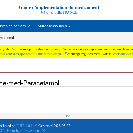
Guide d'implémentation du médicament
0.1.0 - ci-build FRANCE
rces de conformité
Autres ressources
racetamol
 guide n'est pas une publication autorisée ; C'est la version en intégration continue pour la 
ithub.com/Interop-Sante/hl7.fhir.fr.medication/
et change régulièrement. Voir le
répertoire des 
ine-med-Paracetamol
top
1.0 based on
FHIR 4.0.1
. Generated
2026-05-27
QA
|
Historique des versions