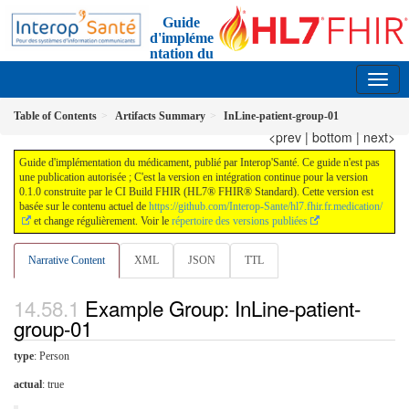
Guide
d'impléme
ntation du
médicament
0.1.0 - ci-build FRANCE
Table of Contents
Artifacts Summary
InLine-patient-group-01
<prev
|
bottom
|
next>
Guide d'implémentation du médicament, publié par Interop'Santé. Ce guide n'est pas
une publication autorisée ; C'est la version en intégration continue pour la version
0.1.0 construite par le CI Build FHIR (HL7® FHIR® Standard). Cette version est
basée sur le contenu actuel de
https://github.com/Interop-Sante/hl7.fhir.fr.medication/
et change régulièrement. Voir le
répertoire des versions publiées
Narrative Content
XML
JSON
TTL
Example Group: InLine-patient-
group-01
type
: Person
actual
: true