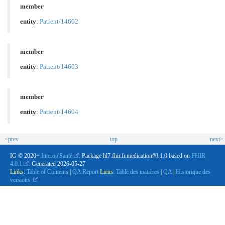
member
entity
:
Patient/14602
member
entity
:
Patient/14603
member
entity
:
Patient/14604
<prev
top
next>
IG © 2020+
Interop'Santé
. Package hl7.fhir.fr.medication#0.1.0 based on
FHIR
4.0.1
. Generated
2026-05-27
Links:
Table of Contents
|
QA Report
Liens:
Table des matières
|
QA
|
Historique des
versions