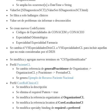
Se amplia los ocurrence[x] a DateTime o String
ValueSet [SDiagnosticosSCT] (ValueSet-SDiagnosticosSCT.html)
Se filtra a solo hallazgos clínicos
Value set de problemas sin informar o desconocidos
Se crean nuevos CodeSystem:
Códigos de Especialidades de CONACEM y CONACEO
Especialidad Odontológica
Especialidad Especialidad Farmacia
Se cambia el VSEspecialidadesDeisCL a VSEspecialidadesCL para incluir aquellas
que no están consideradas por el DEIS
Se modifica y agregan nuevos terminos en "CSTipoIdentificador"
Perfil
PacienteCL
Se cambio referencia de
generalPractitioner
de Organization ->
OrganizacionCL y Practitioner -> PrestadorCL
Se genera
Ejemplo de Recurso Paciente Nacional
Perfil
CoreRolClinicoCl
Se modifica la descripción
Se elimina el required Pattern = true
Se modifica la referencia organization al
OrganizationCL
Se modifica la referencia location al
CoreLocalizacionCl
Se modifica specialty binding de
required
a
preferred