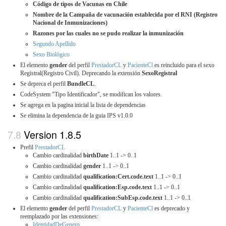
Código de tipos de Vacunas en Chile
Nombre de la Campaña de vacunación establecida por el RNI (Registro
Nacional de Inmunizaciones)
Razones por las cuales no se pudo realizar la inmunización
Segundo Apellido
Sexo Biológico
El elemento
gender
del perfil
PrestadorCL
y
PacienteCl
es reincluido para el sexo
Registral(Registro Civil). Deprecando la extensión
SexoRegistral
Se depreca el perfil
BundleCL
.
CodeSystem "Tipo Identificador", se modifican los valores.
Se agrega en la pagina inicial la lista de dependencias
Se elimina la dependencia de la guia IPS v1.0.0
Version 1.8.5
Prefil
PrestadorCL
Cambio cardinalidad
birthDate
1..1 -> 0..1
Cambio cardinalidad
gender
1..1 -> 0..1
Cambio cardinalidad
qualification:Cert.code.text
1..1 -> 0..1
Cambio cardinalidad
qualification:Esp.code.text
1..1 -> 0..1
Cambio cardinalidad
qualification:SubEsp.code.text
1..1 -> 0..1
El elemento
gender
del perfil
PrestadorCL
y
PacienteCl
es deprecado y
reemplazado por las extensiones:
IdentidadDeGenero