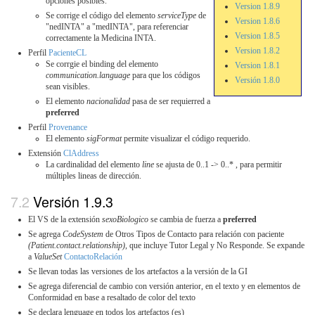
opciones posibles.
Version 1.8.9
Se corrige el código del elemento
serviceType
de
Version 1.8.6
"nedINTA" a "medINTA", para referenciar
Version 1.8.5
correctamente la Medicina INTA.
Version 1.8.2
Perfil
PacienteCL
Se corrgie el binding del elemento
Version 1.8.1
communication.language
para que los códigos
Versión 1.8.0
sean visibles.
El elemento
nacionalidad
pasa de ser requierred a
preferred
Perfil
Provenance
El elemento
sigFormat
permite visualizar el código requerido.
Extensión
ClAddress
La cardinalidad del elemento
line
se ajusta de 0..1 -> 0..* , para permitir
múltiples lineas de dirección.
Versión 1.9.3
El VS de la extensión
sexoBiologico
se cambia de fuerza a
preferred
Se agrega
CodeSystem
de Otros Tipos de Contacto para relación con paciente
(Patient.contact.relationship)
, que incluye Tutor Legal y No Responde. Se expande
a
ValueSet
ContactoRelación
Se llevan todas las versiones de los artefactos a la versión de la GI
Se agrega diferencial de cambio con versión anterior, en el texto y en elementos de
Conformidad en base a resaltado de color del texto
Se declara lenguage en todos los artefactos (es)