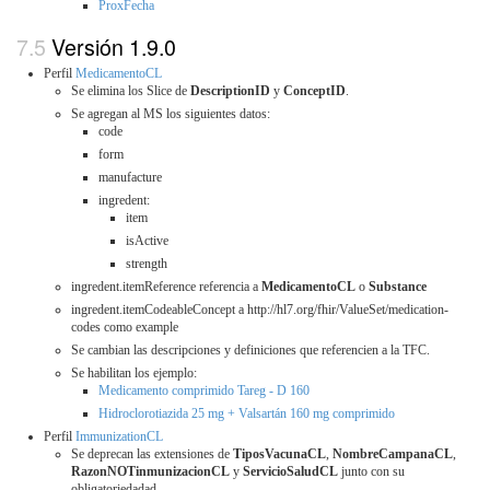
ProxFecha
Versión 1.9.0
Perfil
MedicamentoCL
Se elimina los Slice de
DescriptionID
y
ConceptID
.
Se agregan al MS los siguientes datos:
code
form
manufacture
ingredent:
item
isActive
strength
ingredent.itemReference referencia a
MedicamentoCL
o
Substance
ingredent.itemCodeableConcept a http://hl7.org/fhir/ValueSet/medication-
codes como example
Se cambian las descripciones y definiciones que referencien a la TFC.
Se habilitan los ejemplo:
Medicamento comprimido Tareg - D 160
Hidroclorotiazida 25 mg + Valsartán 160 mg comprimido
Perfil
ImmunizationCL
Se deprecan las extensiones de
TiposVacunaCL
,
NombreCampanaCL
,
RazonNOTinmunizacionCL
y
ServicioSaludCL
junto con su
obligatoriedadad