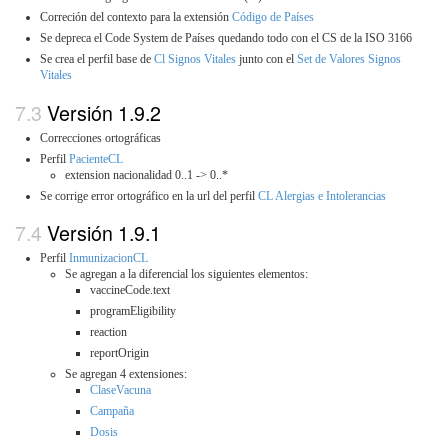
Correción del contexto para la extensión
Código de Países
Se depreca el Code System de Países quedando todo con el CS de la ISO 3166
Se crea el perfil base de
Cl Signos Vitales
junto con el
Set de Valores Signos
Vitales
Versión 1.9.2
Correcciones ortográficas
Perfil
PacienteCL
extension nacionalidad 0..1 -> 0..*
Se corrige error ortográfico en la url del perfil
CL Alergias e Intolerancias
Versión 1.9.1
Perfil
InmunizacionCL
Se agregan a la diferencial los siguientes elementos:
vaccineCode.text
programEligibility
reaction
reportOrigin
Se agregan 4 extensiones:
ClaseVacuna
Campaña
Dosis