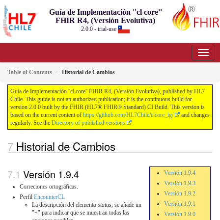
Guía de Implementación ''cl core''
FHIR R4, (Versión Evolutiva)
2.0.0 - trial-use
Table of Contents
Historial de Cambios
Guía de Implementación ''cl core'' FHIR R4, (Versión Evolutiva), published by HL7
Chile. This guide is not an authorized publication; it is the continuous build for
version 2.0.0 built by the FHIR (HL7® FHIR® Standard) CI Build. This version is
based on the current content of
https://github.com/HL7Chile/clcore_ig/
and changes
regularly. See the
Directory of published versions
Historial de Cambios
Versión 1.9.4
Versión 1.9.4
Versión 1.9.3
Correciones ortográficas.
Versión 1.9.2
Perfil
EncounterCL
Versión 1.9.1
La descripción del elemento
status
, se añade un
"+" para indicar que se muestran todas las
Versión 1.9.0