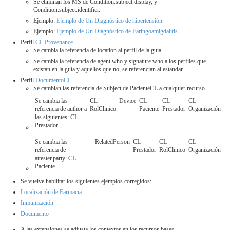
Se eliminan los MS de Condition.subject.display, y
Condition.subject.identifier.
Ejemplo:
Ejemplo de Un Diagnóstico de hipertensión
Ejemplo:
Ejemplo de Un Diagnóstico de Faringoamigdalitis
Perfil
CL Provenance
Se cambia la referencia de location al perfil de la guía
Se cambia la referencia de agent.who y signature.who a los perfiles que
existan en la guía y aquellos que no, se referencian al estandar.
Perfil
DocumentoCL
Se cambian las referencia de Subject de PacienteCL a cualquier recurso
Se cambia las
CL
Device
CL
CL
CL
referencia de author a
RolClinico
Paciente
Prestador
Organización
las siguientes: CL
Prestador
Se cambia las
RelatedPerson
CL
CL
CL
referencia de
Prestador
RolClinico
Organización
attester.party: CL
Paciente
Se vuelve habilitar los siguientes ejemplos corregidos:
Localización de Farmacia
Inmunización
Documento
A las extensiones se adjusta los contextos en los recursos bases