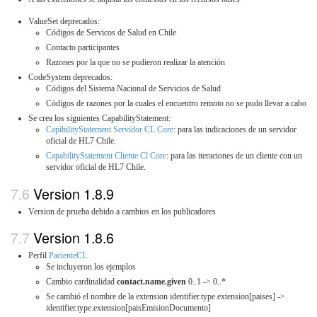
ValueSet deprecados:
Códigos de Servicos de Salud en Chile
Contacto participantes
Razones por la que no se pudieron realizar la atención
CodeSystem deprecados:
Códigos del Sistema Nacional de Servicios de Salud
Códigos de razones por la cuales el encuentro remoto no se pudo llevar a cabo
Se crea los siguientes CapabilityStatement:
CapibilityStatement Servidor CL Core
: para las indicaciones de un servidor
oficial de HL7 Chile.
CapabilityStatement Cliente Cl Core
: para las iteraciones de un cliente con un
servidor oficial de HL7 Chile.
Version 1.8.9
Version de prueba debido a cambios en los publicadores
Version 1.8.6
Perfil
PacienteCL
Se incluyeron los ejemplos
Cambio cardinalidad
contact.name.given
0..1 -> 0..*
Se cambió el nombre de la extension identifier.type.extension[paises] ->
identifier.type.extension[paisEmisionDocumento]