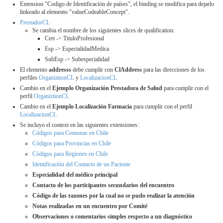
Extension "Codigo de Identificación de países", el binding se modifica para dejarlo
linkeado al elemento "valueCodeableConcept".
PrestadorCL
Se cambia el nombre de los siguientes slices de qualification:
Cert -> TituloProfesional
Esp -> EspecialidadMedica
SubEsp -> Subespecialidad
El elemento
addresss
debe cumplir con
ClAddress
para las direcciones de los
perfiles
OrganiztionCL
y
LocalizacionCL
Cambio en el
Ejemplo Organización Prestadora de Salud
para cumplir con el
perfil
OrganiztionCL
Cambio en el
Ejemplo Localización Farmacia
para cumplir con el perfil
LocalizacionCL
Se incluyo el context en las siguientes extensiones:
Códigos para Comunas en Chile
Códigos para Provincias en Chile
Códigos para Regiones en Chile
Identificación del Contacto de un Paciente
Especialidad del médico principal
Contacto de los participantes secundarios del encuentro
Código de las razones por la cual no se pudo realizar la atención
Notas realizadas en un encuentro por Comité
Observaciones o comentarios simples respecto a un diagnóstico