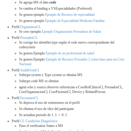
Se agrega MS el dato
code
Se cambia el binding a VSEspecialidades (Preferred)
Se genera ejemplo
Ejemplo de Recurso de especialidad
Se genera ejemplo
Ejemplo de Especialidad Medicina Familiar
Perfil
OrganiztionCL
Se creo ejemplo
Ejemplo Organización Prestadora de Salud
Perfil
PrestadorCL
Se corrige los identifier.type según el code nuevo correspondiente del
codesystem
Se genera Ejemplo
Ejemplo de un profecional de salud
Se genera Ejemplo
Ejemplo de Recurso Prestador 2 como base para un Core
Nacional
Perfil
AuditEventCl
Subtype.system y Type.system se elimina MS
Subtype.code MS se elimina
agent.who y source.observer referencian a CoreRolClinicoCl, PrestadorCL,
CoreOrganizacionCl, CorePacienteCl, Device y RelatedPerson.
Perfil
EncounterCL
Se depreca el uso de extensiones en el perfil
Se elimina el uso de slice del participant
Se actualiza periodo de 1..1 -> 0..1
Perfil
CL Condición-Diagnóstico
Paso el verification Status a MS