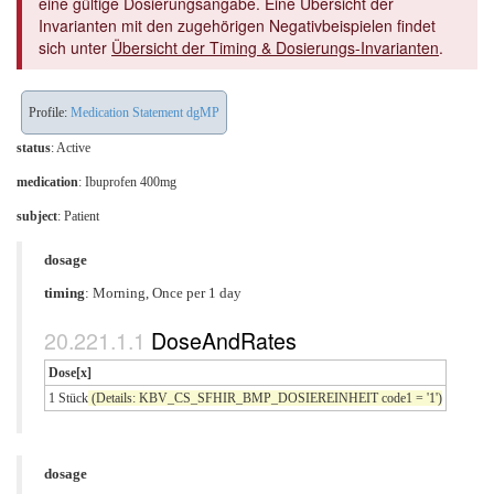
eine gültige Dosierungsangabe. Eine Übersicht der
Invarianten mit den zugehörigen Negativbeispielen findet
sich unter
Übersicht der Timing & Dosierungs-Invarianten
.
Profile:
Medication Statement dgMP
status
: Active
medication
:
Ibuprofen 400mg
subject
: Patient
dosage
timing
: Morning, Once per 1 day
DoseAndRates
Dose[x]
1 Stück
(Details: KBV_CS_SFHIR_BMP_DOSIEREINHEIT code1 = '1')
dosage