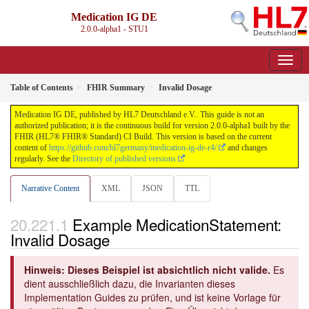
Medication IG DE
2.0.0-alpha1 - STU1
Table of Contents
FHIR Summary
Invalid Dosage
Medication IG DE, published by HL7 Deutschland e.V.. This guide is not an
authorized publication; it is the continuous build for version 2.0.0-alpha1 built by the
FHIR (HL7® FHIR® Standard) CI Build. This version is based on the current
content of
https://github.com/hl7germany/medication-ig-de-r4/
and changes
regularly. See the
Directory of published versions
Narrative Content
XML
JSON
TTL
Example MedicationStatement:
Invalid Dosage
Hinweis: Dieses Beispiel ist absichtlich nicht valide.
Es
dient ausschließlich dazu, die Invarianten dieses
Implementation Guides zu prüfen, und ist keine Vorlage für