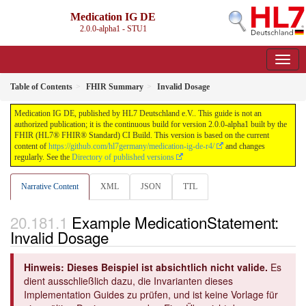
Medication IG DE
2.0.0-alpha1 - STU1
Table of Contents
FHIR Summary
Invalid Dosage
Medication IG DE, published by HL7 Deutschland e.V.. This guide is not an
authorized publication; it is the continuous build for version 2.0.0-alpha1 built by the
FHIR (HL7® FHIR® Standard) CI Build. This version is based on the current
content of
https://github.com/hl7germany/medication-ig-de-r4/
and changes
regularly. See the
Directory of published versions
Narrative Content
XML
JSON
TTL
Example MedicationStatement:
Invalid Dosage
Hinweis: Dieses Beispiel ist absichtlich nicht valide.
Es
dient ausschließlich dazu, die Invarianten dieses
Implementation Guides zu prüfen, und ist keine Vorlage für