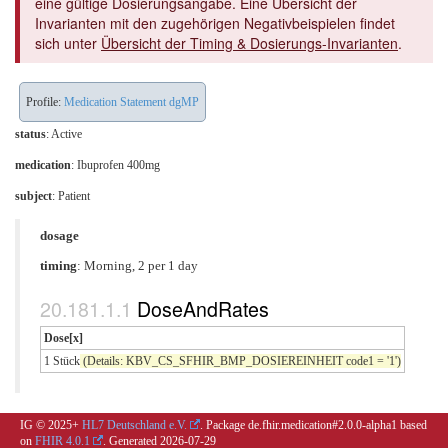
eine gültige Dosierungsangabe. Eine Übersicht der
Invarianten mit den zugehörigen Negativbeispielen findet
sich unter
Übersicht der Timing & Dosierungs-Invarianten
.
Profile:
Medication Statement dgMP
status
: Active
medication
:
Ibuprofen 400mg
subject
: Patient
dosage
timing
: Morning, 2 per 1 day
DoseAndRates
Dose[x]
1 Stück
(Details: KBV_CS_SFHIR_BMP_DOSIEREINHEIT code1 = '1')
IG © 2025+
HL7 Deutschland e.V.
. Package de.fhir.medication#2.0.0-alpha1 based
on
FHIR 4.0.1
. Generated
2026-07-29