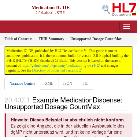
Medication IG DE
2.0.0-alpha1 - STU1
Table of Contents
FHIR Summary
Unsupported Dosage CountMax
Medication IG DE, published by HL7 Deutschland e.V.. This guide is not an
authorized publication; it is the continuous build for version 2.0.0-alpha1 built by the
FHIR (HL7® FHIR® Standard) CI Build. This version is based on the current
content of
https://github.com/hl7germany/medication-ig-de-r4/
and changes
regularly. See the
Directory of published versions
Narrative Content
XML
JSON
TTL
Example MedicationDispense:
Unsupported Dosage CountMax
Hinweis: Dieses Beispiel ist absichtlich nicht konform.
Es zeigt eine Angabe, die in der aktuellen Ausbaustufe des
dgMP nicht unterstützt wird, und ist keine Vorlage für eine