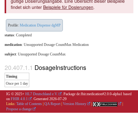
gültige Dosierungsangabe. Eine Übersicht dieser Beispiele
findet sich unter
Beispiele für Dosierungen
.
Profile:
Medication Dispense dgMP
status
: Completed
medication
:
Unsupported Dosage CountMax Medication
subject
: Unsupported Dosage CountMax
DosageInstructions
Timing
Once per 1 day
IG © 2025+
HL7 Deutschland e.V.
. Package de.fhir.medication#2.0.0-alpha1 based
on
FHIR 4.0.1
. Generated
2026-07-29
Links:
Table of Contents
|
QA Report
|
Version History
|
|
Propose a change