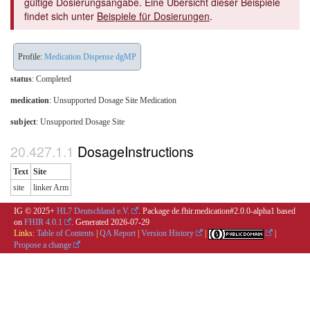
gültige Dosierungsangabe. Eine Übersicht dieser Beispiele
findet sich unter
Beispiele für Dosierungen
.
Profile:
Medication Dispense dgMP
status
: Completed
medication
:
Unsupported Dosage Site Medication
subject
: Unsupported Dosage Site
DosageInstructions
Text
Site
site
linker Arm
IG © 2025+
HL7 Deutschland e.V.
. Package de.fhir.medication#2.0.0-alpha1 based
on
FHIR 4.0.1
. Generated
2026-07-29
Links:
Table of Contents
|
QA Report
|
Version History
|
|
Propose a change