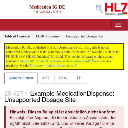
Medication IG DE
2.0.0-alpha1 - STU1
Table of Contents
FHIR Summary
Unsupported Dosage Site
Medication IG DE, published by HL7 Deutschland e.V.. This guide is not an
authorized publication; it is the continuous build for version 2.0.0-alpha1 built by the
FHIR (HL7® FHIR® Standard) CI Build. This version is based on the current
content of
https://github.com/hl7germany/medication-ig-de-r4/
and changes
regularly. See the
Directory of published versions
Narrative Content
XML
JSON
TTL
Example MedicationDispense:
Unsupported Dosage Site
Hinweis: Dieses Beispiel ist absichtlich nicht konform.
Es zeigt eine Angabe, die in der aktuellen Ausbaustufe des
dgMP nicht unterstützt wird, und ist keine Vorlage für eine