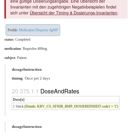
eine gültige Dosierungsangabe. Eine Übersicht der
Invarianten mit den zugehörigen Negativbeispielen findet
sich unter
Übersicht der Timing & Dosierungs-Invarianten
.
Profile:
Medication Dispense dgMP
status
: Completed
medication
:
Ibuprofen 400mg
subject
: Patient
dosageInstruction
timing
: Once per 2 days
DoseAndRates
Dose[x]
1 Stück
(Details: KBV_CS_SFHIR_BMP_DOSIEREINHEIT code1 = '1')
dosageInstruction