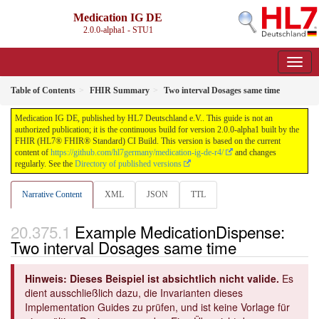
Medication IG DE
2.0.0-alpha1 - STU1
Table of Contents
FHIR Summary
Two interval Dosages same time
Medication IG DE, published by HL7 Deutschland e.V.. This guide is not an
authorized publication; it is the continuous build for version 2.0.0-alpha1 built by the
FHIR (HL7® FHIR® Standard) CI Build. This version is based on the current
content of
https://github.com/hl7germany/medication-ig-de-r4/
and changes
regularly. See the
Directory of published versions
Narrative Content
XML
JSON
TTL
Example MedicationDispense:
Two interval Dosages same time
Hinweis: Dieses Beispiel ist absichtlich nicht valide.
Es
dient ausschließlich dazu, die Invarianten dieses
Implementation Guides zu prüfen, und ist keine Vorlage für