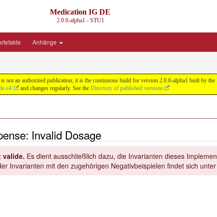
Medication IG DE
2.0.0-alpha1 - STU1
rtefakte
Anhänge
s not an authorized publication; it is the continuous build for version 2.0.0-alpha1 built by
de-r4/
and changes regularly. See the
Directory of published versions
ense: Invalid Dosage
 valide.
Es dient ausschließlich dazu, die Invarianten dieses Implement
er Invarianten mit den zugehörigen Negativbeispielen findet sich unte