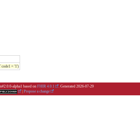
de1 = '1')
ion#2.0.0-alpha1 based on
FHIR 4.0.1
. Generated
2026-07-29
|
Propose a change