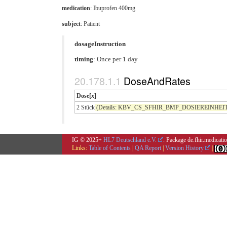
medication
:
Ibuprofen 400mg
subject
: Patient
dosageInstruction
timing
: Once per 1 day
DoseAndRates
Dose[x]
2 Stück
(Details: KBV_CS_SFHIR_BMP_DOSIEREINHEIT co
IG © 2025+
HL7 Deutschland e.V.
. Package de.fhir.medicat
Links:
Table of Contents
|
QA Report
|
Version History
|