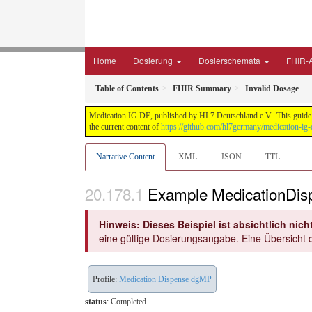
Home
Dosierung
Dosierschemata
FHIR-A
Table of Contents
FHIR Summary
Invalid Dosage
Medication IG DE, published by HL7 Deutschland e.V.. This guide i
the current content of
https://github.com/hl7germany/medication-ig-
Narrative Content
XML
JSON
TTL
Example MedicationDisp
Hinweis: Dieses Beispiel ist absichtlich nicht
eine gültige Dosierungsangabe. Eine Übersicht d
Profile:
Medication Dispense dgMP
status
: Completed