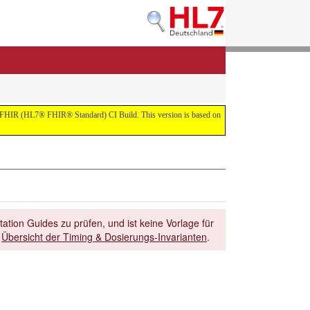
 the FHIR (HL7® FHIR® Standard) CI Build. This version is based on
ation Guides zu prüfen, und ist keine Vorlage für
r
Übersicht der Timing & Dosierungs-Invarianten
.