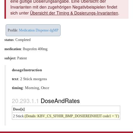
eine gültige Dosierungsangabe. Eine Übersicht der
Invarianten mit den zugehörigen Negativbeispielen findet
sich unter
Übersicht der Timing & Dosierungs-Invarianten
.
Profile:
Medication Dispense dgMP
status
: Completed
medication
:
Ibuprofen 400mg
subject
: Patient
dosageInstruction
text
: 2 Stück morgens
timing
: Morning, Once
DoseAndRates
Dose[x]
2 Stück
(Details: KBV_CS_SFHIR_BMP_DOSIEREINHEIT code1 = '1')