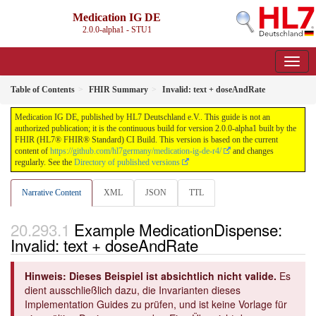
Medication IG DE
2.0.0-alpha1 - STU1
Table of Contents
FHIR Summary
Invalid: text + doseAndRate
Medication IG DE, published by HL7 Deutschland e.V.. This guide is not an
authorized publication; it is the continuous build for version 2.0.0-alpha1 built by the
FHIR (HL7® FHIR® Standard) CI Build. This version is based on the current
content of
https://github.com/hl7germany/medication-ig-de-r4/
and changes
regularly. See the
Directory of published versions
Narrative Content
XML
JSON
TTL
Example MedicationDispense:
Invalid: text + doseAndRate
Hinweis: Dieses Beispiel ist absichtlich nicht valide.
Es
dient ausschließlich dazu, die Invarianten dieses
Implementation Guides zu prüfen, und ist keine Vorlage für