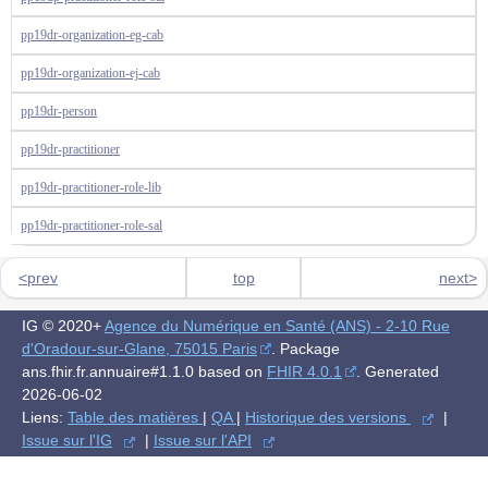
pp19dr-organization-eg-cab
pp19dr-organization-ej-cab
pp19dr-person
pp19dr-practitioner
pp19dr-practitioner-role-lib
pp19dr-practitioner-role-sal
<prev
top
next>
IG © 2020+
Agence du Numérique en Santé (ANS) - 2-10 Rue
d'Oradour-sur-Glane, 75015 Paris
. Package
ans.fhir.fr.annuaire#1.1.0 based on
FHIR 4.0.1
. Generated
2026-06-02
Liens:
Table des matières
|
QA
|
Historique des versions
|
Issue sur l'IG
|
Issue sur l'API