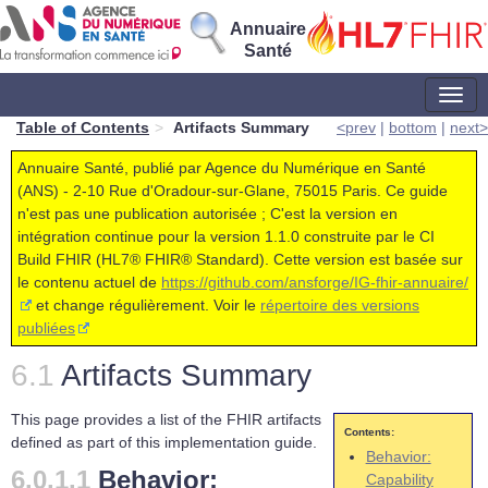
Annuaire
Santé
1.1.0 - ci-build France (la)
Table of Contents
Artifacts Summary
<prev
|
bottom
|
next>
Annuaire Santé, publié par Agence du Numérique en Santé
(ANS) - 2-10 Rue d'Oradour-sur-Glane, 75015 Paris. Ce guide
n'est pas une publication autorisée ; C'est la version en
intégration continue pour la version 1.1.0 construite par le CI
Build FHIR (HL7® FHIR® Standard). Cette version est basée sur
le contenu actuel de
https://github.com/ansforge/IG-fhir-annuaire/
et change régulièrement. Voir le
répertoire des versions
publiées
Artifacts Summary
This page provides a list of the FHIR artifacts
Contents:
defined as part of this implementation guide.
Behavior:
Behavior:
Capability