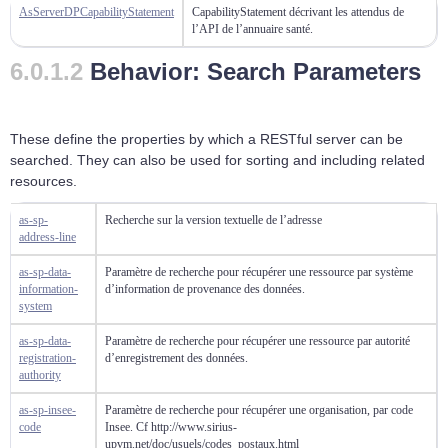
AsServerDPCapabilityStatement
CapabilityStatement décrivant les attendus de
l’API de l’annuaire santé.
Behavior: Search Parameters
These define the properties by which a RESTful server can be
searched. They can also be used for sorting and including related
resources.
as-sp-
Recherche sur la version textuelle de l’adresse
address-line
as-sp-data-
Paramètre de recherche pour récupérer une ressource par système
information-
d’information de provenance des données.
system
as-sp-data-
Paramètre de recherche pour récupérer une ressource par autorité
registration-
d’enregistrement des données.
authority
as-sp-insee-
Paramètre de recherche pour récupérer une organisation, par code
code
Insee. Cf http://www.sirius-
upvm.net/doc/usuels/codes_postaux.html