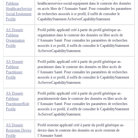
Publique
healthcareservice-social-equipment dans le contexte des données
HealthcareService
en accès libre de l’Annuaire Santé. Pour connaître les paramètres
Social Equipment
de recherches associés à ce profil, il suffit de consulter le
Profile
CapabilityStatement AsServerCapabilityStatement.
AS Donnée
Profil public applicatif créé à partir du profil générique as-
Publique
organization dans le contexte des données en libre accès de
Organization
l’Annuaire Santé. Pour connaître les paramètres de recherches
Profile
associés à ce profil, il suffit de consulter le CapabilityStatement
AsServerCapabilityStatement.
AS Donnée
Profil public applicatif créé à partir du profil générique as-
Publique
practitioner dans le contexte des données en libre accès de
Practitioner
l’Annuaire Santé. Pour connaître les paramètres de recherches
Profile
associés à ce profil, il suffit de consulter le CapabilityStatement
AsServerCapabilityStatement.
AS Donnée
Profil public applicatif créé à partir du profil générique as-
Publique
practitionerrole dans le contexte des données en libre accès de
PractitionerRole
l’Annuaire Santé. Pour connaître les paramètres de recherches
Profile
associés à ce profil, il suffit de consulter le CapabilityStatement
AsServerCapabilityStatement.
AS Donnée
Profil restreint applicatif créé à partir du profil générique as-
Restreinte Device
device dans le contexte des données en accès restreint de
Profile
l’Annuaire Santé.