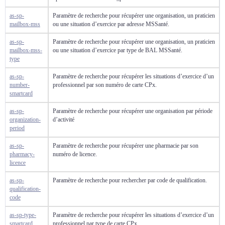
as-sp-
Paramètre de recherche pour récupérer une organisation, un praticien
mailbox-mss
ou une situation d’exercice par adresse MSSanté.
as-sp-
Paramètre de recherche pour récupérer une organisation, un praticien
mailbox-mss-
ou une situation d’exercice par type de BAL MSSanté.
type
as-sp-
Paramètre de recherche pour récupérer les situations d’exercice d’un
number-
professionnel par son numéro de carte CPx.
smartcard
as-sp-
Paramètre de recherche pour récupérer une organisation par période
organization-
d’activité
period
as-sp-
Paramètre de recherche pour récupérer une pharmacie par son
pharmacy-
numéro de licence.
licence
as-sp-
Paramètre de recherche pour rechercher par code de qualification.
qualification-
code
as-sp-type-
Paramètre de recherche pour récupérer les situations d’exercice d’un
smartcard
professionnel par type de carte CPx.