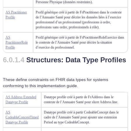
Personne Physique (données restreintes).
AS Practitioner
Profil générique créé à partir de FrPractitioner dans le contexte
Profile
de l’Annuaire Santé pour décrire les données liées à l’exercice
professionnel d’un professionnel (professions à ordre,
professions sans ordre, professionnels à rôle).
AS
Profil générique créé à partir de FrPractitionerRoleExercice dans
PractitionerRole
le contexte de l’Annuaire Santé pour décrire la situation
Profile
d’exercice du professionnel.
Structures: Data Type Profiles
These define constraints on FHIR data types for systems
conforming to this implementation guide.
AS Address Extended
Datatype profile créé à partir de FrAddress dans le
Datatype Profile
contexte de l’Annuaire Santé pour slicer Address.line.
AS
Datatype profile créé à partir CodeableConcept dans le
CodeableConceptTimed
cadre de l’Annuaire Santé pour ajouter une extension
Datatype Profile
Period au type CodeableConcept.