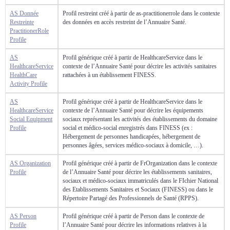
AS Donnée
Profil restreint créé à partir de as-practitionerrole dans le contexte
Restreinte
des données en accès restreint de l’Annuaire Santé.
PractitionerRole
Profile
AS
Profil générique créé à partir de HealthcareService dans le
HealthcareService
contexte de l’Annuaire Santé pour décrire les activités sanitaires
HealthCare
rattachées à un établissement FINESS.
Activity Profile
AS
Profil générique créé à partir de HealthcareService dans le
HealthcareService
contexte de l’Annuaire Santé pour décrire les équipements
Social Equipment
sociaux représentant les activités des établissements du domaine
Profile
social et médico-social enregistrés dans FINESS (ex :
Hébergement de personnes handicapées, hébergement de
personnes âgées, services médico-sociaux à domicile, …).
AS Organization
Profil générique créé à partir de FrOrganization dans le contexte
Profile
de l’Annuaire Santé pour décrire les établissements sanitaires,
sociaux et médico-sociaux immatriculés dans le FIchier National
des Etablissements Sanitaires et Sociaux (FINESS) ou dans le
Répertoire Partagé des Professionnels de Santé (RPPS).
AS Person
Profil générique créé à partir de Person dans le contexte de
Profile
l’Annuaire Santé pour décrire les informations relatives à la