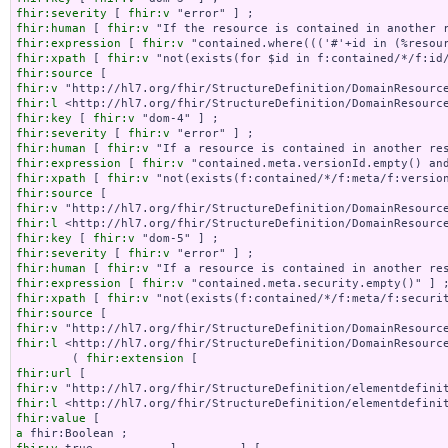
fhir:severity
 [ 
fhir:v
fhir:human
 [ 
fhir:v
fhir:expression
 [ 
fhir:v
fhir:xpath
 [ 
fhir:v
fhir:source
fhir:v
fhir:l
fhir:key
 [ 
fhir:v
fhir:severity
 [ 
fhir:v
fhir:human
 [ 
fhir:v
fhir:expression
 [ 
fhir:v
fhir:xpath
 [ 
fhir:v
fhir:source
fhir:v
fhir:l
fhir:key
 [ 
fhir:v
fhir:severity
 [ 
fhir:v
fhir:human
 [ 
fhir:v
fhir:expression
 [ 
fhir:v
fhir:xpath
 [ 
fhir:v
fhir:source
fhir:v
fhir:l
 <http://hl7.org/fhir/StructureDefinition/DomainResource
        ( 
fhir:extension
fhir:url
fhir:v
fhir:l
fhir:value
a