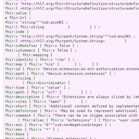
fhir:v
fhir:l
fhir:value
a
fhir:v
fhir:l
fhir:code
fhir:v
fhir:l
fhir:isModifier
 [ 
fhir:v
fhir:isSummary
 [ 
fhir:v
 false ] ;

      ( 
fhir:mapping
fhir:identity
 [ 
fhir:v
fhir:map
 [ 
fhir:v
fhir:id
 [ 
fhir:v
fhir:path
 [ 
fhir:v
fhir:slicing
 [

        ( 
fhir:discriminator
fhir:type
 [ 
fhir:v
fhir:path
 [ 
fhir:v
fhir:description
 [ 
fhir:v
fhir:rules
 [ 
fhir:v
fhir:short
 [ 
fhir:v
fhir:definition
 [ 
fhir:v
fhir:comment
 [ 
fhir:v
 "There can be no stigma associated with
      ( 
fhir:alias
 [ 
fhir:v
 "extensions" ] [ 
fhir:v
fhir:min
 [ 
fhir:v
fhir:max
 [ 
fhir:v
fhir:base
fhir:path
 [ 
fhir:v