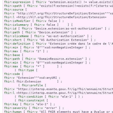
fhir:expression
 [ 
fhir:v
fhir:xpath
 [ 
fhir:v
fhir:source
fhir:v
fhir:l
fhir:isModifier
 [ 
fhir:v
fhir:isSummary
 [ 
fhir:v
fhir:id
 [ 
fhir:v
fhir:path
 [ 
fhir:v
fhir:sliceName
 [ 
fhir:v
fhir:short
 [ 
fhir:v
fhir:definition
 [ 
fhir:v
fhir:min
 [ 
fhir:v
fhir:max
 [ 
fhir:v
fhir:base
fhir:path
 [ 
fhir:v
fhir:min
 [ 
fhir:v
fhir:max
 [ 
fhir:v
 "*" ]       ] ;

      ( 
fhir:type
fhir:code
fhir:v
fhir:l
 fhir:Extension         ] ;

        ( 
fhir:profile
fhir:v
fhir:l
 <https://interop.esante.gouv.fr/ig/fhir/annuaire/Struct
      ( 
fhir:condition
 [ 
fhir:v
 "ele-1" ] ) ;

      ( 
fhir:constraint
fhir:key
 [ 
fhir:v
fhir:severity
 [ 
fhir:v
fhir:human
 [ 
fhir:v