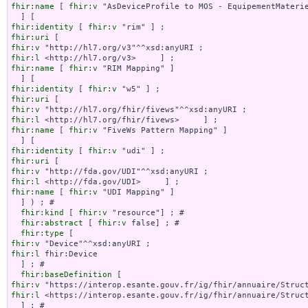
fhir:name
 [ 
fhir:v
 "AsDeviceProfile to MOS - EquipementMaterie
fhir:identity
 [ 
fhir:v
fhir:uri
fhir:v
fhir:l
fhir:name
 [ 
fhir:v
 "RIM Mapping" ]

fhir:identity
 [ 
fhir:v
fhir:uri
fhir:v
fhir:l
fhir:name
 [ 
fhir:v
 "FiveWs Pattern Mapping" ]

fhir:identity
 [ 
fhir:v
fhir:uri
fhir:v
fhir:l
fhir:name
 [ 
fhir:v
 "UDI Mapping" ]

  ] ) ; # 

fhir:kind
 [ 
fhir:v
 "resource"] ; # 

fhir:abstract
 [ 
fhir:v
 false] ; # 

fhir:type
fhir:v
fhir:l
 fhir:Device

  ] ; # 

fhir:baseDefinition
fhir:v
fhir:l
 <https://interop.esante.gouv.fr/ig/fhir/annuaire/Struct
  ] ; # 
