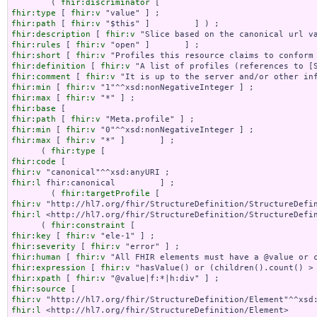
        ( 
fhir:discriminator
fhir:type
 [ 
fhir:v
fhir:path
 [ 
fhir:v
fhir:description
 [ 
fhir:v
fhir:rules
 [ 
fhir:v
fhir:short
 [ 
fhir:v
fhir:definition
 [ 
fhir:v
fhir:comment
 [ 
fhir:v
fhir:min
 [ 
fhir:v
fhir:max
 [ 
fhir:v
fhir:base
fhir:path
 [ 
fhir:v
fhir:min
 [ 
fhir:v
fhir:max
 [ 
fhir:v
 "*" ]       ] ;

      ( 
fhir:type
fhir:code
fhir:v
fhir:l
 fhir:canonical         ] ;

        ( 
fhir:targetProfile
fhir:v
fhir:l
 <http://hl7.org/fhir/StructureDefinition/StructureDefin
      ( 
fhir:constraint
fhir:key
 [ 
fhir:v
fhir:severity
 [ 
fhir:v
fhir:human
 [ 
fhir:v
fhir:expression
 [ 
fhir:v
fhir:xpath
 [ 
fhir:v
fhir:source
fhir:v
fhir:l