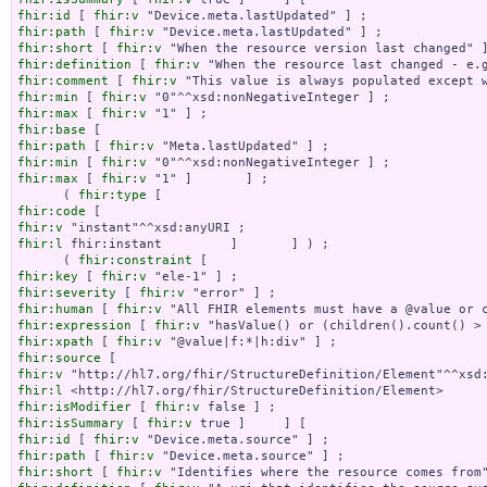
fhir:id
 [ 
fhir:v
fhir:path
 [ 
fhir:v
fhir:short
 [ 
fhir:v
fhir:definition
 [ 
fhir:v
fhir:comment
 [ 
fhir:v
fhir:min
 [ 
fhir:v
fhir:max
 [ 
fhir:v
fhir:base
fhir:path
 [ 
fhir:v
fhir:min
 [ 
fhir:v
fhir:max
 [ 
fhir:v
 "1" ]       ] ;

      ( 
fhir:type
fhir:code
fhir:v
fhir:l
 fhir:instant         ]       ] ) ;

      ( 
fhir:constraint
fhir:key
 [ 
fhir:v
fhir:severity
 [ 
fhir:v
fhir:human
 [ 
fhir:v
fhir:expression
 [ 
fhir:v
fhir:xpath
 [ 
fhir:v
fhir:source
fhir:v
fhir:l
fhir:isModifier
 [ 
fhir:v
fhir:isSummary
 [ 
fhir:v
fhir:id
 [ 
fhir:v
fhir:path
 [ 
fhir:v
fhir:short
 [ 
fhir:v