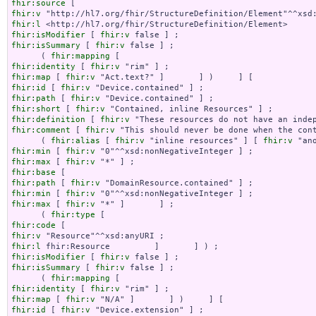
fhir:source
fhir:v
fhir:l
fhir:isModifier
 [ 
fhir:v
fhir:isSummary
 [ 
fhir:v
 false ] ;

      ( 
fhir:mapping
fhir:identity
 [ 
fhir:v
fhir:map
 [ 
fhir:v
fhir:id
 [ 
fhir:v
fhir:path
 [ 
fhir:v
fhir:short
 [ 
fhir:v
fhir:definition
 [ 
fhir:v
fhir:comment
 [ 
fhir:v
 "This should never be done when the con
      ( 
fhir:alias
 [ 
fhir:v
 "inline resources" ] [ 
fhir:v
 "an
fhir:min
 [ 
fhir:v
fhir:max
 [ 
fhir:v
fhir:base
fhir:path
 [ 
fhir:v
fhir:min
 [ 
fhir:v
fhir:max
 [ 
fhir:v
 "*" ]       ] ;

      ( 
fhir:type
fhir:code
fhir:v
fhir:l
fhir:isModifier
 [ 
fhir:v
fhir:isSummary
 [ 
fhir:v
 false ] ;

      ( 
fhir:mapping
fhir:identity
 [ 
fhir:v
fhir:map
 [ 
fhir:v
fhir:id
 [ 
fhir:v