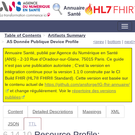
Annuaire
Santé
1.1.0 - ci-build France (la)
Table of Contents
Artifacts Summary
AS Donnée Publique Device Profile
<prev
|
bottom
|
next>
Annuaire Santé, publié par Agence du Numérique en Santé
(ANS) - 2-10 Rue d'Oradour-sur-Glane, 75015 Paris. Ce guide
n'est pas une publication autorisée ; C'est la version en
intégration continue pour la version 1.1.0 construite par le CI
Build FHIR (HL7® FHIR® Standard). Cette version est basée sur
le contenu actuel de
https://github.com/ansforge/IG-fhir-annuaire/
et change régulièrement. Voir le
répertoire des versions
publiées
Content
Detailed Descriptions
Mappings
XML
JSON
TTL
Resource Profile: