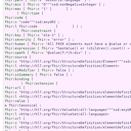
fhir:path
 [ 
fhir:v
fhir:min
 [ 
fhir:v
fhir:max
 [ 
fhir:v
 "1" ]       ] ;

      ( 
fhir:type
fhir:code
fhir:v
fhir:l
 fhir:code         ]       ] ) ;

      ( 
fhir:constraint
fhir:key
 [ 
fhir:v
fhir:severity
 [ 
fhir:v
fhir:human
 [ 
fhir:v
fhir:expression
 [ 
fhir:v
fhir:xpath
 [ 
fhir:v
fhir:source
fhir:v
fhir:l
fhir:isModifier
 [ 
fhir:v
fhir:isSummary
 [ 
fhir:v
fhir:binding
 [

        ( 
fhir:extension
fhir:url
fhir:v
fhir:l
fhir:value
a
fhir:v
fhir:l
fhir:url
fhir:v
fhir:l