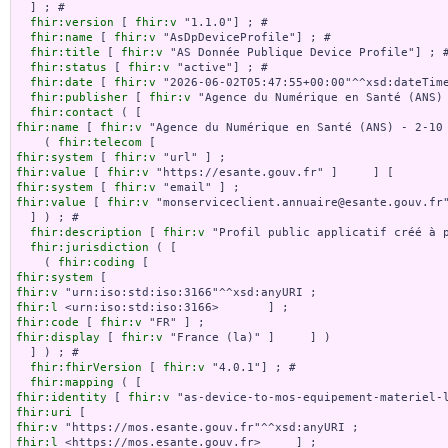
  ] ; # 

fhir:version
 [ 
fhir:v
 "1.1.0"] ; # 

fhir:name
 [ 
fhir:v
 "AsDpDeviceProfile"] ; # 

fhir:title
 [ 
fhir:v
 "AS Donnée Publique Device Profile"] ; #
fhir:status
 [ 
fhir:v
 "active"] ; # 

fhir:date
 [ 
fhir:v
 "2026-06-02T05:47:55+00:00"^^xsd:dateTime
fhir:publisher
 [ 
fhir:v
 "Agence du Numérique en Santé (ANS) 
fhir:contact
fhir:name
 [ 
fhir:v
 "Agence du Numérique en Santé (ANS) - 2-10 
    ( 
fhir:telecom
fhir:system
 [ 
fhir:v
fhir:value
 [ 
fhir:v
fhir:system
 [ 
fhir:v
fhir:value
 [ 
fhir:v
 "monserviceclient.annuaire@esante.gouv.fr"
  ] ) ; # 

fhir:description
 [ 
fhir:v
 "Profil public applicatif créé à 
fhir:jurisdiction
 ( [

    ( 
fhir:coding
fhir:system
fhir:v
fhir:l
fhir:code
 [ 
fhir:v
fhir:display
 [ 
fhir:v
 "France (la)" ]     ] )

  ] ) ; # 

fhir:fhirVersion
 [ 
fhir:v
 "4.0.1"] ; # 

fhir:mapping
fhir:identity
 [ 
fhir:v
fhir:uri
fhir:v
fhir:l