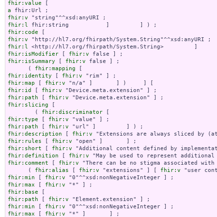
fhir:value
a
fhir:v
fhir:l
fhir:code
fhir:v
fhir:l
fhir:isModifier
 [ 
fhir:v
fhir:isSummary
 [ 
fhir:v
 false ] ;

      ( 
fhir:mapping
fhir:identity
 [ 
fhir:v
fhir:map
 [ 
fhir:v
fhir:id
 [ 
fhir:v
fhir:path
 [ 
fhir:v
fhir:slicing
 [

        ( 
fhir:discriminator
fhir:type
 [ 
fhir:v
fhir:path
 [ 
fhir:v
fhir:description
 [ 
fhir:v
fhir:rules
 [ 
fhir:v
fhir:short
 [ 
fhir:v
fhir:definition
 [ 
fhir:v
fhir:comment
 [ 
fhir:v
 "There can be no stigma associated with
      ( 
fhir:alias
 [ 
fhir:v
 "extensions" ] [ 
fhir:v
fhir:min
 [ 
fhir:v
fhir:max
 [ 
fhir:v
fhir:base
fhir:path
 [ 
fhir:v
fhir:min
 [ 
fhir:v
fhir:max
 [ 
fhir:v
 "*" ]       ] ;
