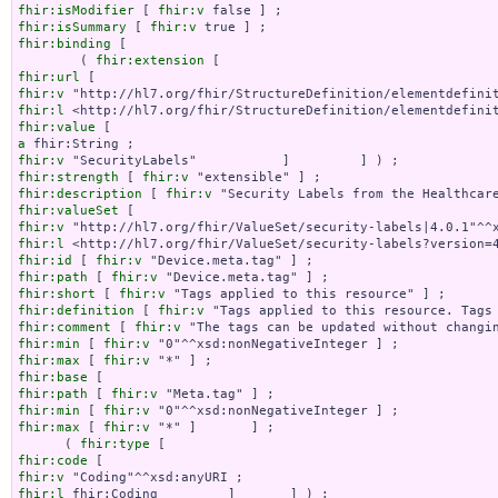
fhir:isModifier
 [ 
fhir:v
fhir:isSummary
 [ 
fhir:v
fhir:binding
 [

        ( 
fhir:extension
fhir:url
fhir:v
fhir:l
fhir:value
a
fhir:v
fhir:strength
 [ 
fhir:v
fhir:description
 [ 
fhir:v
fhir:valueSet
fhir:v
fhir:l
fhir:id
 [ 
fhir:v
fhir:path
 [ 
fhir:v
fhir:short
 [ 
fhir:v
fhir:definition
 [ 
fhir:v
fhir:comment
 [ 
fhir:v
fhir:min
 [ 
fhir:v
fhir:max
 [ 
fhir:v
fhir:base
fhir:path
 [ 
fhir:v
fhir:min
 [ 
fhir:v
fhir:max
 [ 
fhir:v
 "*" ]       ] ;

      ( 
fhir:type
fhir:code
fhir:v
fhir:l
 fhir:Coding         ]       ] ) ;
