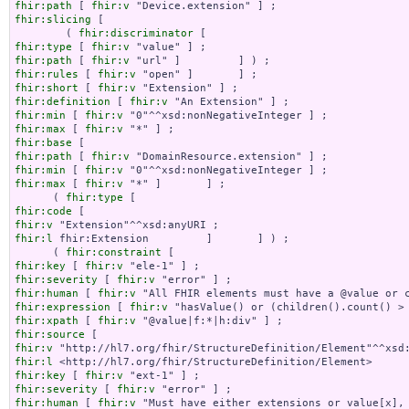
fhir:path
 [ 
fhir:v
fhir:slicing
 [

        ( 
fhir:discriminator
fhir:type
 [ 
fhir:v
fhir:path
 [ 
fhir:v
fhir:rules
 [ 
fhir:v
fhir:short
 [ 
fhir:v
fhir:definition
 [ 
fhir:v
fhir:min
 [ 
fhir:v
fhir:max
 [ 
fhir:v
fhir:base
fhir:path
 [ 
fhir:v
fhir:min
 [ 
fhir:v
fhir:max
 [ 
fhir:v
 "*" ]       ] ;

      ( 
fhir:type
fhir:code
fhir:v
fhir:l
 fhir:Extension         ]       ] ) ;

      ( 
fhir:constraint
fhir:key
 [ 
fhir:v
fhir:severity
 [ 
fhir:v
fhir:human
 [ 
fhir:v
fhir:expression
 [ 
fhir:v
fhir:xpath
 [ 
fhir:v
fhir:source
fhir:v
fhir:l
fhir:key
 [ 
fhir:v
fhir:severity
 [ 
fhir:v
fhir:human
 [ 
fhir:v