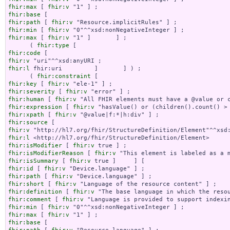
fhir:max
 [ 
fhir:v
fhir:base
fhir:path
 [ 
fhir:v
fhir:min
 [ 
fhir:v
fhir:max
 [ 
fhir:v
 "1" ]       ] ;

      ( 
fhir:type
fhir:code
fhir:v
fhir:l
 fhir:uri         ]       ] ) ;

      ( 
fhir:constraint
fhir:key
 [ 
fhir:v
fhir:severity
 [ 
fhir:v
fhir:human
 [ 
fhir:v
fhir:expression
 [ 
fhir:v
fhir:xpath
 [ 
fhir:v
fhir:source
fhir:v
fhir:l
fhir:isModifier
 [ 
fhir:v
fhir:isModifierReason
 [ 
fhir:v
fhir:isSummary
 [ 
fhir:v
fhir:id
 [ 
fhir:v
fhir:path
 [ 
fhir:v
fhir:short
 [ 
fhir:v
fhir:definition
 [ 
fhir:v
fhir:comment
 [ 
fhir:v
fhir:min
 [ 
fhir:v
fhir:max
 [ 
fhir:v
fhir:base