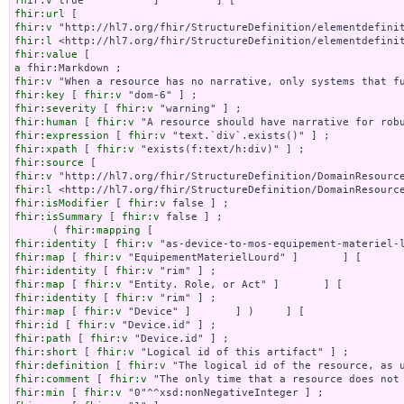
fhir:v
fhir:url
fhir:v
fhir:l
fhir:value
a
fhir:v
fhir:key
 [ 
fhir:v
fhir:severity
 [ 
fhir:v
fhir:human
 [ 
fhir:v
fhir:expression
 [ 
fhir:v
fhir:xpath
 [ 
fhir:v
fhir:source
fhir:v
fhir:l
fhir:isModifier
 [ 
fhir:v
fhir:isSummary
 [ 
fhir:v
 false ] ;

      ( 
fhir:mapping
fhir:identity
 [ 
fhir:v
fhir:map
 [ 
fhir:v
fhir:identity
 [ 
fhir:v
fhir:map
 [ 
fhir:v
fhir:identity
 [ 
fhir:v
fhir:map
 [ 
fhir:v
fhir:id
 [ 
fhir:v
fhir:path
 [ 
fhir:v
fhir:short
 [ 
fhir:v
fhir:definition
 [ 
fhir:v
fhir:comment
 [ 
fhir:v
fhir:min
 [ 
fhir:v