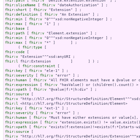
fhir:path
 [ 
fhir:v
fhir:sliceName
 [ 
fhir:v
fhir:short
 [ 
fhir:v
fhir:definition
 [ 
fhir:v
fhir:min
 [ 
fhir:v
fhir:max
 [ 
fhir:v
fhir:base
fhir:path
 [ 
fhir:v
fhir:min
 [ 
fhir:v
fhir:max
 [ 
fhir:v
 "*" ]       ] ;

      ( 
fhir:type
fhir:code
fhir:v
fhir:l
 fhir:Extension         ]       ] ) ;

      ( 
fhir:constraint
fhir:key
 [ 
fhir:v
fhir:severity
 [ 
fhir:v
fhir:human
 [ 
fhir:v
fhir:expression
 [ 
fhir:v
fhir:xpath
 [ 
fhir:v
fhir:source
fhir:v
fhir:l
fhir:key
 [ 
fhir:v
fhir:severity
 [ 
fhir:v
fhir:human
 [ 
fhir:v
fhir:expression
 [ 
fhir:v
fhir:xpath
 [ 
fhir:v
fhir:source
fhir:v