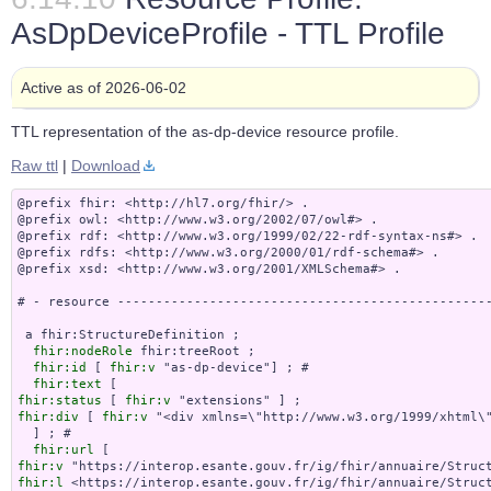
AsDpDeviceProfile - TTL Profile
Active as of 2026-06-02
TTL representation of the as-dp-device resource profile.
Raw ttl
|
Download
@prefix fhir: <http://hl7.org/fhir/> .

@prefix owl: <http://www.w3.org/2002/07/owl#> .

@prefix rdf: <http://www.w3.org/1999/02/22-rdf-syntax-ns#> .

@prefix rdfs: <http://www.w3.org/2000/01/rdf-schema#> .

@prefix xsd: <http://www.w3.org/2001/XMLSchema#> .

# - resource -------------------------------------------------
 a fhir:StructureDefinition ;

fhir:nodeRole
 fhir:treeRoot ;

fhir:id
 [ 
fhir:v
 "as-dp-device"] ; # 

fhir:text
fhir:status
 [ 
fhir:v
fhir:div
 [ 
fhir:v
 "<div xml
fhir:url
fhir:v
fhir:l
 <https://interop.esante.gouv.fr/ig/fhir/annuaire/Struct