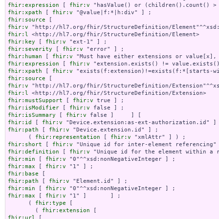
fhir:expression
 [ 
fhir:v
fhir:xpath
 [ 
fhir:v
fhir:source
fhir:v
fhir:l
fhir:key
 [ 
fhir:v
fhir:severity
 [ 
fhir:v
fhir:human
 [ 
fhir:v
fhir:expression
 [ 
fhir:v
fhir:xpath
 [ 
fhir:v
fhir:source
fhir:v
fhir:l
fhir:mustSupport
 [ 
fhir:v
fhir:isModifier
 [ 
fhir:v
fhir:isSummary
 [ 
fhir:v
fhir:id
 [ 
fhir:v
fhir:path
 [ 
fhir:v
 "Device.extension.id" ] ;

      ( 
fhir:representation
 [ 
fhir:v
fhir:short
 [ 
fhir:v
fhir:definition
 [ 
fhir:v
fhir:min
 [ 
fhir:v
fhir:max
 [ 
fhir:v
fhir:base
fhir:path
 [ 
fhir:v
fhir:min
 [ 
fhir:v
fhir:max
 [ 
fhir:v
 "1" ]       ] ;

      ( 
fhir:type
 [

        ( 
fhir:extension
fhir:url