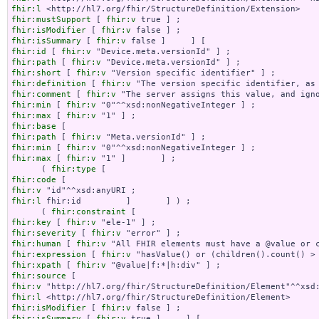
fhir:l
fhir:mustSupport
 [ 
fhir:v
fhir:isModifier
 [ 
fhir:v
fhir:isSummary
 [ 
fhir:v
fhir:id
 [ 
fhir:v
fhir:path
 [ 
fhir:v
fhir:short
 [ 
fhir:v
fhir:definition
 [ 
fhir:v
fhir:comment
 [ 
fhir:v
fhir:min
 [ 
fhir:v
fhir:max
 [ 
fhir:v
fhir:base
fhir:path
 [ 
fhir:v
fhir:min
 [ 
fhir:v
fhir:max
 [ 
fhir:v
 "1" ]       ] ;

      ( 
fhir:type
fhir:code
fhir:v
fhir:l
 fhir:id         ]       ] ) ;

      ( 
fhir:constraint
fhir:key
 [ 
fhir:v
fhir:severity
 [ 
fhir:v
fhir:human
 [ 
fhir:v
fhir:expression
 [ 
fhir:v
fhir:xpath
 [ 
fhir:v
fhir:source
fhir:v
fhir:l
fhir:isModifier
 [ 
fhir:v
fhir:isSummary
 [ 
fhir:v