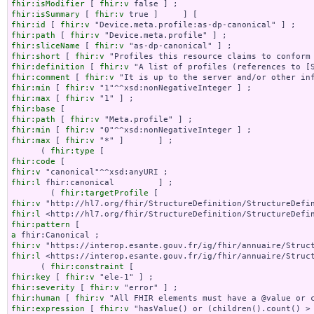
fhir:isModifier
 [ 
fhir:v
fhir:isSummary
 [ 
fhir:v
fhir:id
 [ 
fhir:v
fhir:path
 [ 
fhir:v
fhir:sliceName
 [ 
fhir:v
fhir:short
 [ 
fhir:v
fhir:definition
 [ 
fhir:v
fhir:comment
 [ 
fhir:v
fhir:min
 [ 
fhir:v
fhir:max
 [ 
fhir:v
fhir:base
fhir:path
 [ 
fhir:v
fhir:min
 [ 
fhir:v
fhir:max
 [ 
fhir:v
 "*" ]       ] ;

      ( 
fhir:type
fhir:code
fhir:v
fhir:l
 fhir:canonical         ] ;

        ( 
fhir:targetProfile
fhir:v
fhir:l
fhir:pattern
a
fhir:v
fhir:l
 <https://interop.esante.gouv.fr/ig/fhir/annuaire/Struct
      ( 
fhir:constraint
fhir:key
 [ 
fhir:v
fhir:severity
 [ 
fhir:v
fhir:human
 [ 
fhir:v
fhir:expression
 [ 
fhir:v