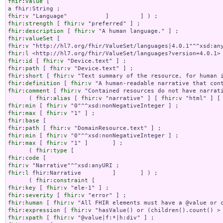
fhir:value
a
fhir:v
fhir:strength
 [ 
fhir:v
fhir:description
 [ 
fhir:v
fhir:valueSet
fhir:v
fhir:l
fhir:id
 [ 
fhir:v
fhir:path
 [ 
fhir:v
fhir:short
 [ 
fhir:v
fhir:definition
 [ 
fhir:v
fhir:comment
 [ 
fhir:v
 "Contained resources do not have narrat
      ( 
fhir:alias
 [ 
fhir:v
 "narrative" ] [ 
fhir:v
 "html" ] [
fhir:min
 [ 
fhir:v
fhir:max
 [ 
fhir:v
fhir:base
fhir:path
 [ 
fhir:v
fhir:min
 [ 
fhir:v
fhir:max
 [ 
fhir:v
 "1" ]       ] ;

      ( 
fhir:type
fhir:code
fhir:v
fhir:l
 fhir:Narrative         ]       ] ) ;

      ( 
fhir:constraint
fhir:key
 [ 
fhir:v
fhir:severity
 [ 
fhir:v
fhir:human
 [ 
fhir:v
fhir:expression
 [ 
fhir:v
fhir:xpath
 [ 
fhir:v