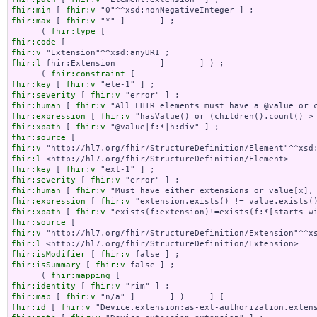
fhir:min
 [ 
fhir:v
fhir:max
 [ 
fhir:v
 "*" ]       ] ;

      ( 
fhir:type
fhir:code
fhir:v
fhir:l
 fhir:Extension         ]       ] ) ;

      ( 
fhir:constraint
fhir:key
 [ 
fhir:v
fhir:severity
 [ 
fhir:v
fhir:human
 [ 
fhir:v
fhir:expression
 [ 
fhir:v
fhir:xpath
 [ 
fhir:v
fhir:source
fhir:v
fhir:l
fhir:key
 [ 
fhir:v
fhir:severity
 [ 
fhir:v
fhir:human
 [ 
fhir:v
fhir:expression
 [ 
fhir:v
fhir:xpath
 [ 
fhir:v
fhir:source
fhir:v
fhir:l
fhir:isModifier
 [ 
fhir:v
fhir:isSummary
 [ 
fhir:v
 false ] ;

      ( 
fhir:mapping
fhir:identity
 [ 
fhir:v
fhir:map
 [ 
fhir:v
fhir:id
 [ 
fhir:v