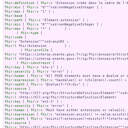
fhir:definition
 [ 
fhir:v
fhir:min
 [ 
fhir:v
fhir:max
 [ 
fhir:v
fhir:base
fhir:path
 [ 
fhir:v
fhir:min
 [ 
fhir:v
fhir:max
 [ 
fhir:v
 "*" ]       ] ;

      ( 
fhir:type
fhir:code
fhir:v
fhir:l
 fhir:Extension         ] ;

        ( 
fhir:profile
fhir:v
fhir:l
 <https://interop.esante.gouv.fr/ig/fhir/annuaire/Struct
      ( 
fhir:constraint
fhir:key
 [ 
fhir:v
fhir:severity
 [ 
fhir:v
fhir:human
 [ 
fhir:v
fhir:expression
 [ 
fhir:v
fhir:xpath
 [ 
fhir:v
fhir:source
fhir:v
fhir:l
fhir:key
 [ 
fhir:v
fhir:severity
 [ 
fhir:v
fhir:human
 [ 
fhir:v
fhir:expression
 [ 
fhir:v
fhir:xpath
 [ 
fhir:v
fhir:source
fhir:v