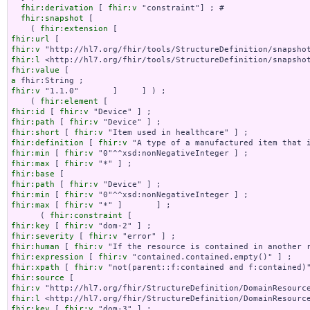
fhir:derivation
 [ 
fhir:v
 "constraint"] ; # 

fhir:snapshot
 [

    ( 
fhir:extension
fhir:url
fhir:v
fhir:l
fhir:value
a
fhir:v
 "1.1.0"       ]     ] ) ;

    ( 
fhir:element
fhir:id
 [ 
fhir:v
fhir:path
 [ 
fhir:v
fhir:short
 [ 
fhir:v
fhir:definition
 [ 
fhir:v
fhir:min
 [ 
fhir:v
fhir:max
 [ 
fhir:v
fhir:base
fhir:path
 [ 
fhir:v
fhir:min
 [ 
fhir:v
fhir:max
 [ 
fhir:v
 "*" ]       ] ;

      ( 
fhir:constraint
fhir:key
 [ 
fhir:v
fhir:severity
 [ 
fhir:v
fhir:human
 [ 
fhir:v
fhir:expression
 [ 
fhir:v
fhir:xpath
 [ 
fhir:v
fhir:source
fhir:v
fhir:l
fhir:key
 [ 
fhir:v