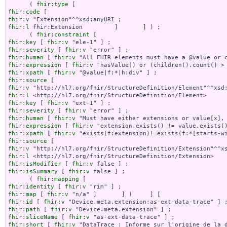
      ( 
fhir:type
fhir:code
fhir:v
fhir:l
 fhir:Extension         ]       ] ) ;

      ( 
fhir:constraint
fhir:key
 [ 
fhir:v
fhir:severity
 [ 
fhir:v
fhir:human
 [ 
fhir:v
fhir:expression
 [ 
fhir:v
fhir:xpath
 [ 
fhir:v
fhir:source
fhir:v
fhir:l
fhir:key
 [ 
fhir:v
fhir:severity
 [ 
fhir:v
fhir:human
 [ 
fhir:v
fhir:expression
 [ 
fhir:v
fhir:xpath
 [ 
fhir:v
fhir:source
fhir:v
fhir:l
fhir:isModifier
 [ 
fhir:v
fhir:isSummary
 [ 
fhir:v
 false ] ;

      ( 
fhir:mapping
fhir:identity
 [ 
fhir:v
fhir:map
 [ 
fhir:v
fhir:id
 [ 
fhir:v
fhir:path
 [ 
fhir:v
fhir:sliceName
 [ 
fhir:v
fhir:short
 [ 
fhir:v