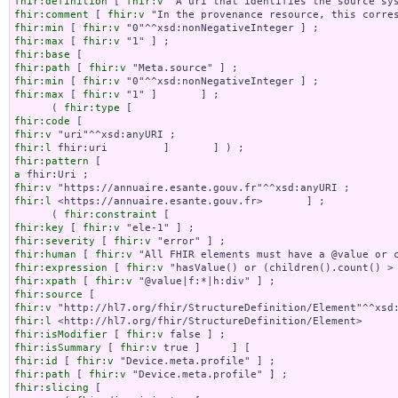
fhir:definition
 [ 
fhir:v
fhir:comment
 [ 
fhir:v
fhir:min
 [ 
fhir:v
fhir:max
 [ 
fhir:v
fhir:base
fhir:path
 [ 
fhir:v
fhir:min
 [ 
fhir:v
fhir:max
 [ 
fhir:v
 "1" ]       ] ;

      ( 
fhir:type
fhir:code
fhir:v
fhir:l
fhir:pattern
a
fhir:v
fhir:l
 <https://annuaire.esante.gouv.fr>       ] ;

      ( 
fhir:constraint
fhir:key
 [ 
fhir:v
fhir:severity
 [ 
fhir:v
fhir:human
 [ 
fhir:v
fhir:expression
 [ 
fhir:v
fhir:xpath
 [ 
fhir:v
fhir:source
fhir:v
fhir:l
fhir:isModifier
 [ 
fhir:v
fhir:isSummary
 [ 
fhir:v
fhir:id
 [ 
fhir:v
fhir:path
 [ 
fhir:v
fhir:slicing
 [
