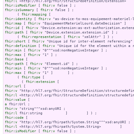
fhir:l
fhir:isModifier
 [ 
fhir:v
fhir:isSummary
 [ 
fhir:v
 false ] ;

      ( 
fhir:mapping
fhir:identity
 [ 
fhir:v
fhir:map
 [ 
fhir:v
fhir:id
 [ 
fhir:v
fhir:path
 [ 
fhir:v
 "Device.extension.extension.id" ] ;

      ( 
fhir:representation
 [ 
fhir:v
fhir:short
 [ 
fhir:v
fhir:definition
 [ 
fhir:v
fhir:min
 [ 
fhir:v
fhir:max
 [ 
fhir:v
fhir:base
fhir:path
 [ 
fhir:v
fhir:min
 [ 
fhir:v
fhir:max
 [ 
fhir:v
 "1" ]       ] ;

      ( 
fhir:type
 [

        ( 
fhir:extension
fhir:url
fhir:v
fhir:l
fhir:value
a
fhir:v
fhir:l
fhir:code
fhir:v
fhir:l
fhir:isModifier
 [ 
fhir:v