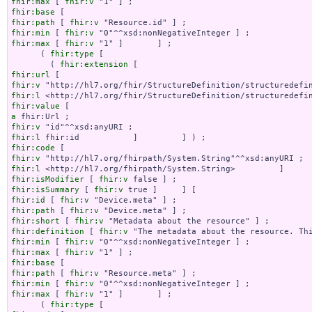
fhir:max
 [ 
fhir:v
fhir:base
fhir:path
 [ 
fhir:v
fhir:min
 [ 
fhir:v
fhir:max
 [ 
fhir:v
 "1" ]       ] ;

      ( 
fhir:type
 [

        ( 
fhir:extension
fhir:url
fhir:v
fhir:l
fhir:value
a
fhir:v
fhir:l
fhir:code
fhir:v
fhir:l
fhir:isModifier
 [ 
fhir:v
fhir:isSummary
 [ 
fhir:v
fhir:id
 [ 
fhir:v
fhir:path
 [ 
fhir:v
fhir:short
 [ 
fhir:v
fhir:definition
 [ 
fhir:v
fhir:min
 [ 
fhir:v
fhir:max
 [ 
fhir:v
fhir:base
fhir:path
 [ 
fhir:v
fhir:min
 [ 
fhir:v
fhir:max
 [ 
fhir:v
 "1" ]       ] ;

      ( 
fhir:type