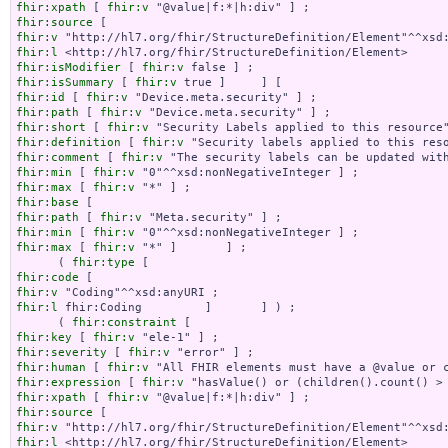
fhir:xpath
 [ 
fhir:v
fhir:source
fhir:v
fhir:l
fhir:isModifier
 [ 
fhir:v
fhir:isSummary
 [ 
fhir:v
fhir:id
 [ 
fhir:v
fhir:path
 [ 
fhir:v
fhir:short
 [ 
fhir:v
fhir:definition
 [ 
fhir:v
fhir:comment
 [ 
fhir:v
fhir:min
 [ 
fhir:v
fhir:max
 [ 
fhir:v
fhir:base
fhir:path
 [ 
fhir:v
fhir:min
 [ 
fhir:v
fhir:max
 [ 
fhir:v
 "*" ]       ] ;

      ( 
fhir:type
fhir:code
fhir:v
fhir:l
 fhir:Coding         ]       ] ) ;

      ( 
fhir:constraint
fhir:key
 [ 
fhir:v
fhir:severity
 [ 
fhir:v
fhir:human
 [ 
fhir:v
fhir:expression
 [ 
fhir:v
fhir:xpath
 [ 
fhir:v
fhir:source
fhir:v
fhir:l