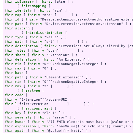
fhir:isSummary
 [ 
fhir:v
 false ] ;

      ( 
fhir:mapping
fhir:identity
 [ 
fhir:v
fhir:map
 [ 
fhir:v
fhir:id
 [ 
fhir:v
fhir:path
 [ 
fhir:v
fhir:slicing
 [

        ( 
fhir:discriminator
fhir:type
 [ 
fhir:v
fhir:path
 [ 
fhir:v
fhir:description
 [ 
fhir:v
fhir:rules
 [ 
fhir:v
fhir:short
 [ 
fhir:v
fhir:definition
 [ 
fhir:v
fhir:min
 [ 
fhir:v
fhir:max
 [ 
fhir:v
fhir:base
fhir:path
 [ 
fhir:v
fhir:min
 [ 
fhir:v
fhir:max
 [ 
fhir:v
 "*" ]       ] ;

      ( 
fhir:type
fhir:code
fhir:v
fhir:l
 fhir:Extension         ]       ] ) ;

      ( 
fhir:constraint
fhir:key
 [ 
fhir:v
fhir:severity
 [ 
fhir:v
fhir:human
 [ 
fhir:v
fhir:expression
 [ 
fhir:v
fhir:xpath
 [ 
fhir:v