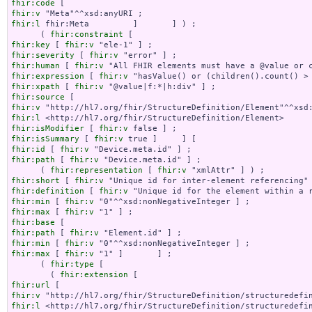
fhir:code
fhir:v
fhir:l
 fhir:Meta         ]       ] ) ;

      ( 
fhir:constraint
fhir:key
 [ 
fhir:v
fhir:severity
 [ 
fhir:v
fhir:human
 [ 
fhir:v
fhir:expression
 [ 
fhir:v
fhir:xpath
 [ 
fhir:v
fhir:source
fhir:v
fhir:l
fhir:isModifier
 [ 
fhir:v
fhir:isSummary
 [ 
fhir:v
fhir:id
 [ 
fhir:v
fhir:path
 [ 
fhir:v
 "Device.meta.id" ] ;

      ( 
fhir:representation
 [ 
fhir:v
fhir:short
 [ 
fhir:v
fhir:definition
 [ 
fhir:v
fhir:min
 [ 
fhir:v
fhir:max
 [ 
fhir:v
fhir:base
fhir:path
 [ 
fhir:v
fhir:min
 [ 
fhir:v
fhir:max
 [ 
fhir:v
 "1" ]       ] ;

      ( 
fhir:type
 [

        ( 
fhir:extension
fhir:url
fhir:v
fhir:l