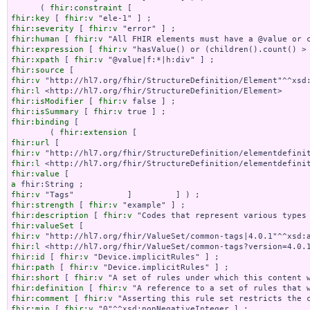
      ( 
fhir:constraint
fhir:key
 [ 
fhir:v
fhir:severity
 [ 
fhir:v
fhir:human
 [ 
fhir:v
fhir:expression
 [ 
fhir:v
fhir:xpath
 [ 
fhir:v
fhir:source
fhir:v
fhir:l
fhir:isModifier
 [ 
fhir:v
fhir:isSummary
 [ 
fhir:v
fhir:binding
 [

        ( 
fhir:extension
fhir:url
fhir:v
fhir:l
fhir:value
a
fhir:v
fhir:strength
 [ 
fhir:v
fhir:description
 [ 
fhir:v
fhir:valueSet
fhir:v
fhir:l
fhir:id
 [ 
fhir:v
fhir:path
 [ 
fhir:v
fhir:short
 [ 
fhir:v
fhir:definition
 [ 
fhir:v
fhir:comment
 [ 
fhir:v
fhir:min
 [ 
fhir:v