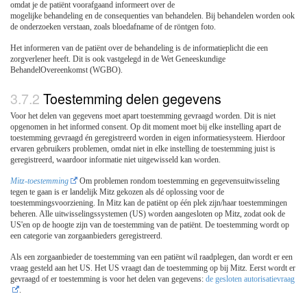
omdat je de patiënt voorafgaand informeert over de
mogelijke behandeling en de consequenties van behandelen. Bij behandelen worden ook
de onderzoeken verstaan, zoals bloedafname of de röntgen foto.
Het informeren van de patiënt over de behandeling is de informatieplicht die een
zorgverlener heeft. Dit is ook vastgelegd in de Wet Geneeskundige
BehandelOvereenkomst (WGBO).
Toestemming delen gegevens
Voor het delen van gegevens moet apart toestemming gevraagd worden. Dit is niet
opgenomen in het informed consent. Op dit moment moet bij elke instelling apart de
toestemming gevraagd én geregistreerd worden in eigen informatiesysteem. Hierdoor
ervaren gebruikers problemen, omdat niet in elke instelling de toestemming juist is
geregistreerd, waardoor informatie niet uitgewisseld kan worden.
Mitz-toestemming
Om problemen rondom toestemming en gegevensuitwisseling
tegen te gaan is er landelijk Mitz gekozen als dé oplossing voor de
toestemmingsvoorziening. In Mitz kan de patiënt op één plek zijn/haar toestemmingen
beheren. Alle uitwisselingssystemen (US) worden aangesloten op Mitz, zodat ook de
US'en op de hoogte zijn van de toestemming van de patiënt. De toestemming wordt op
een categorie van zorgaanbieders geregistreerd.
Als een zorgaanbieder de toestemming van een patiënt wil raadplegen, dan wordt er een
vraag gesteld aan het US. Het US vraagt dan de toestemming op bij Mitz. Eerst wordt er
gevraagd of er toestemming is voor het delen van gegevens:
de gesloten autorisatievraag
.