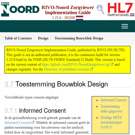
RIVO-Noord Zorgviewer
Implementation Guide
1.25.0 - 383208
Table of Contents
Design
Toestemming Bouwblok Design
RIVO-Noord Zorgviewer Implementation Guide, published by RIVO-NN HL7NL.
This guide is not an authorized publication; it is the continuous build for version
1.25.0 built by the FHIR (HL7® FHIR® Standard) CI Build. This version is based
on the current content of
https://github.com/RIVO-Noord/zorgviewer-ig/
and
changes regularly. See the
Directory of published versions
Toestemming Bouwblok Design
Verschillende typen consent uitgelegd.
Informed Consent
Toestemming
Informed Consent
delen gegevens
Huidige MITZ
In de gezondheidszorg wordt gebruik gemaakt van de
toestemmingen
Informed Consent
. Middels de informed consent geeft de
(v3.8.1)
patiënt toestemming voor het uitvoeren van het medisch
beleid door de zorgverlener. Het wordt 'informed' genoemd,