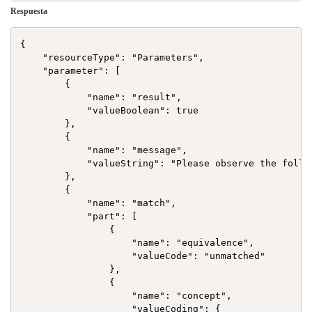
Respuesta
{

    "resourceType": "Parameters",

    "parameter": [

        {

            "name": "result",

            "valueBoolean": true

        },

        {

            "name": "message",

            "valueString": "Please observe the follo
        },

        {

            "name": "match",

            "part": [

                {

                    "name": "equivalence",

                    "valueCode": "unmatched"

                },

                {

                    "name": "concept",

                    "valueCoding": {
