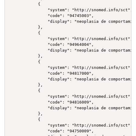
            {

                "system": "http://snomed.info/sct",

                "code": "94745003",

                "display": "neoplasia de comportamie
            },

            {

                "system": "http://snomed.info/sct",

                "code": "94964004",

                "display": "neoplasia de comportamie
            },

            {

                "system": "http://snomed.info/sct",

                "code": "94817000",

                "display": "neoplasia de comportamie
            },

            {

                "system": "http://snomed.info/sct",

                "code": "94816009",

                "display": "neoplasia de comportamie
            },

            {

                "system": "http://snomed.info/sct",

                "code": "94750009",
