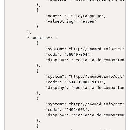
            },

            {

                "name": "displayLanguage",

                "valueString": "es,en"

            }

        ],

        "contains": [

            {

                "system": "http://snomed.info/sct",

                "code": "269497004",

                "display": "neoplasia de comportamien
            },

            {

                "system": "http://snomed.info/sct",

                "code": "351411000119103",

                "display": "neoplasia de comportamie
            },

            {

                "system": "http://snomed.info/sct",

                "code": "94924003",

                "display": "neoplasia de comportamie
            },

            {
