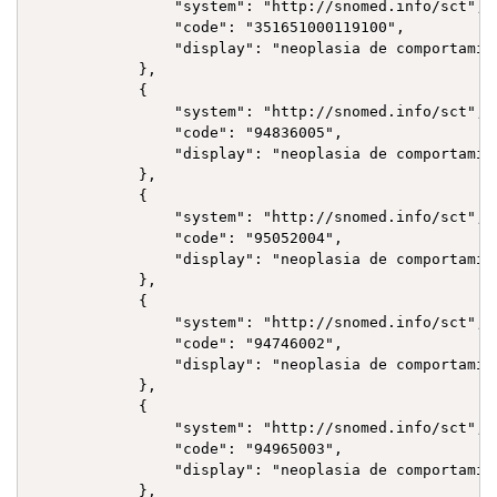
                "system": "http://snomed.info/sct",

                "code": "351651000119100",

                "display": "neoplasia de comportamie
            },

            {

                "system": "http://snomed.info/sct",

                "code": "94836005",

                "display": "neoplasia de comportamie
            },

            {

                "system": "http://snomed.info/sct",

                "code": "95052004",

                "display": "neoplasia de comportamie
            },

            {

                "system": "http://snomed.info/sct",

                "code": "94746002",

                "display": "neoplasia de comportamie
            },

            {

                "system": "http://snomed.info/sct",

                "code": "94965003",

                "display": "neoplasia de comportamie
            },
