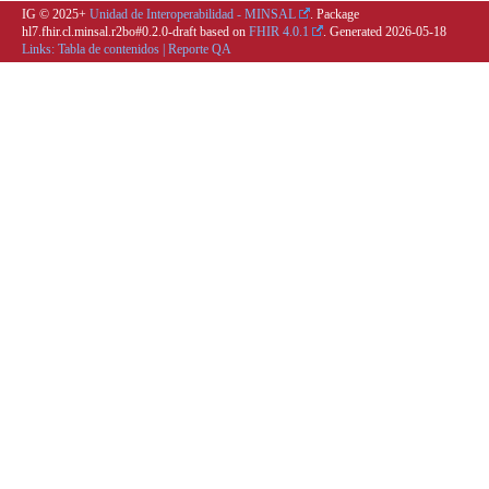
IG © 2025+
Unidad de Interoperabilidad - MINSAL
. Package
hl7.fhir.cl.minsal.r2bo#0.2.0-draft based on
FHIR 4.0.1
. Generated
2026-05-18
Links:
Tabla de contenidos
|
Reporte QA