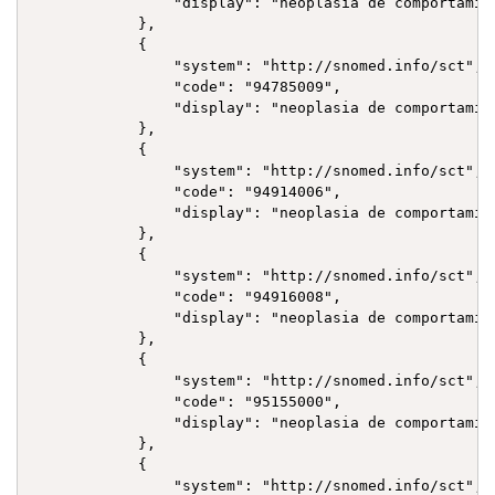
                "display": "neoplasia de comportamie
            },

            {

                "system": "http://snomed.info/sct",

                "code": "94785009",

                "display": "neoplasia de comportamie
            },

            {

                "system": "http://snomed.info/sct",

                "code": "94914006",

                "display": "neoplasia de comportamie
            },

            {

                "system": "http://snomed.info/sct",

                "code": "94916008",

                "display": "neoplasia de comportamie
            },

            {

                "system": "http://snomed.info/sct",

                "code": "95155000",

                "display": "neoplasia de comportamie
            },

            {

                "system": "http://snomed.info/sct",
