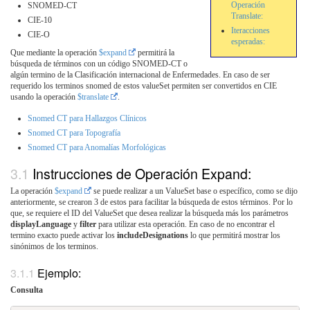
Operación
SNOMED-CT
Translate:
CIE-10
Iteracciones
CIE-O
esperadas:
Que mediante la operación
$expand
permitirá la
búsqueda de términos con un código SNOMED-CT o
algún termino de la Clasificación internacional de Enfermedades. En caso de ser
requerido los terminos snomed de estos valueSet permiten ser convertidos en CIE
usando la operación
$translate
.
Snomed CT para Hallazgos Clínicos
Snomed CT para Topografía
Snomed CT para Anomalías Morfológicas
Instrucciones de Operación Expand:
La operación
$expand
se puede realizar a un ValueSet base o específico, como se dijo
anteriormente, se crearon 3 de estos para facilitar la búsqueda de estos términos. Por lo
que, se requiere el ID del ValueSet que desea realizar la búsqueda más los parámetros
displayLanguage
y
filter
para utilizar esta operación. En caso de no encontrar el
termino exacto puede activar los
includeDesignations
lo que permitirá mostrar los
sinónimos de los terminos.
Ejemplo:
Consulta