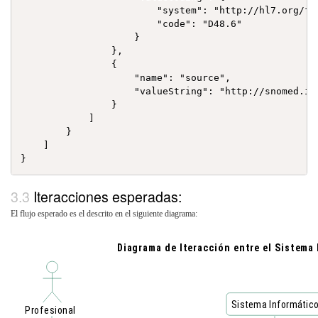
                        "system": "http://hl7.org/fhi
                        "code": "D48.6"

                    }

                },

                {

                    "name": "source",

                    "valueString": "http://snomed.in
                }

            ]

        }

    ]

Iteracciones esperadas:
El flujo esperado es el descrito en el siguiente diagrama: