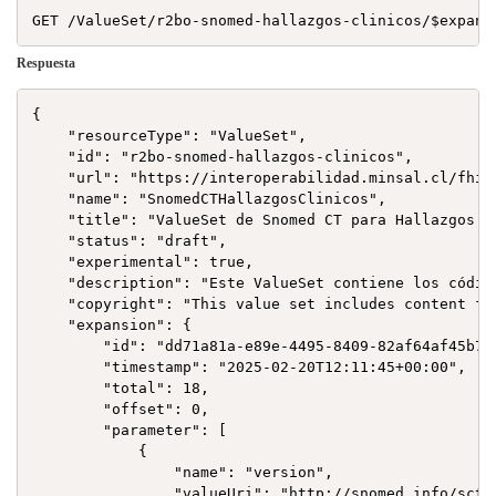
Respuesta
{

    "resourceType": "ValueSet",

    "id": "r2bo-snomed-hallazgos-clinicos",

    "url": "https://interoperabilidad.minsal.cl/fhir
    "name": "SnomedCTHallazgosClinicos",

    "title": "ValueSet de Snomed CT para Hallazgos Cl
    "status": "draft",

    "experimental": true,

    "description": "Este ValueSet contiene los códig
    "copyright": "This value set includes content fr
    "expansion": {

        "id": "dd71a81a-e89e-4495-8409-82af64af45b7",
        "timestamp": "2025-02-20T12:11:45+00:00",

        "total": 18,

        "offset": 0,

        "parameter": [

            {

                "name": "version",

                "valueUri": "http://snomed.info/sct|