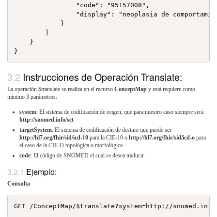
                "code": "95157008",

                "display": "neoplasia de comportamie
            }

        ]

    }

Instrucciones de Operación Translate:
La operación $translate se realiza en el recurso
ConceptMap
y está requiere como
mínimo 3 parámetros:
system
: El sistema de codificación de origen, que para nuestro caso siempre será
http://snomed.info/sct
targetSystem
: El sistema de codificación de destino que puede ser
http://hl7.org/fhir/sid/icd-10
para la CIE-10 o
http://hl7.org/fhir/sid/icd-o
para
el caso de la CIE-O topológica o morfológica.
code
: El código de SNOMED el cual se desea traducir.
Ejemplo:
Consulta