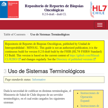
Repositorio de Reportes de Biopsias
Oncológicas
0.2.0-draft - draft
CL
Table of Contents
Uso de Sistemas Terminológicos
Repositorio de Reportes de Biopsias Oncológicas, published by Unidad de
Interoperabilidad - MINSAL. This guide is not an authorized publication; it is the
continuous build for version 0.2.0-draft built by the FHIR (HL7® FHIR® Standard)
CI Build. This version is based on the current content of
https://github.com/Minsal-
CL/R2BO/
and changes regularly. See the
Directory of published versions
Uso de Sistemas Terminológicos
Page standards status:
Informative
Dada la necesidad de codificar en distintas terminologías, el
Instrucciones de
Ministerio de Salud de Chile dispone de un servidor
Operación
terminológico, en el cual están cargados los siguientes
Expand:
sistemas:
Instrucciones de