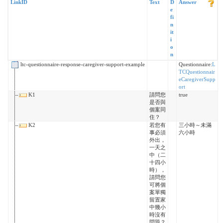
LinkID
Text
D
Answer
e
fi
n
it
i
o
n
ltc-questionnaire-response-caregiver-support-example
Questionnaire:
L
TCQuestionnair
eCaregiverSupp
ort
K1
請問您
true
是否與
個案同
住？
K2
若您有
三小時～未滿
事必須
六小時
外出，
一天之
中（二
十四小
時），
請問您
可將個
案單獨
留置家
中幾小
時沒有
問題？