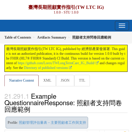
臺灣長期照顧實作指引(TW LTC IG)
1.0.0 - STU 1.0.0
Table of Contents
Artifacts Summary
照顧者支持問卷回應範例
臺灣長期照顧實作指引(TW LTC IG), published by 經濟部產業發展署. This guid
e is not an authorized publication; it is the continuous build for version 1.0.0 built by t
he FHIR (HL7® FHIR® Standard) CI Build. This version is based on the current co
ntent of
https://github.com/Lorex/TWLongTermCare_IG_Build/
and changes regul
arly. See the
Directory of published versions
Narrative Content
XML
JSON
TTL
Example
QuestionnaireResponse: 照顧者支持問卷
回應範例
Profile:
照顧管理評估量表－主要照顧者工作與支持