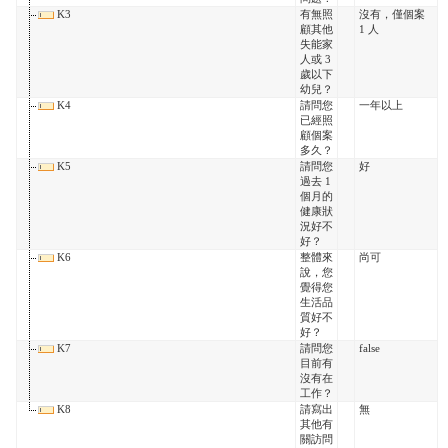
K3
有無照
沒有，僅個案
顧其他
1 人
失能家
人或 3
歲以下
幼兒？
K4
請問您
一年以上
已經照
顧個案
多久？
K5
請問您
好
過去 1
個月的
健康狀
況好不
好？
K6
整體來
尚可
說，您
覺得您
生活品
質好不
好？
K7
請問您
false
目前有
沒有在
工作？
K8
請寫出
無
其他有
關訪問