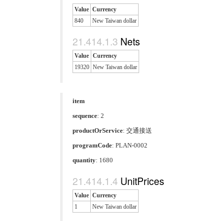
Value
Currency
840
New Taiwan dollar
Nets
Value
Currency
19320
New Taiwan dollar
item
sequence
: 2
productOrService
:
交通接送
programCode
:
PLAN-0002
quantity
: 1680
UnitPrices
Value
Currency
1
New Taiwan dollar