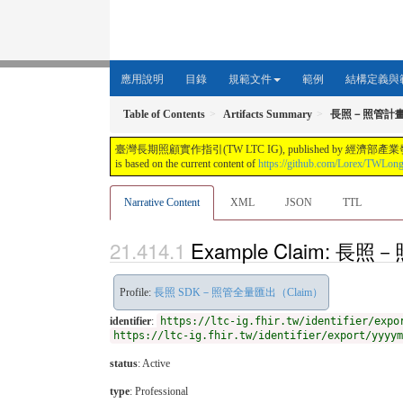
應用說明
目錄
規範文件
範例
結構定義與
Table of Contents
Artifacts Summary
長照－照管計畫
臺灣長期照顧實作指引(TW LTC IG), published by 經濟部產業發展署. This guide i
is based on the current content of
https://github.com/Lorex/TWLon
Narrative Content
XML
JSON
TTL
Example Claim: 
Profile:
長照 SDK－照管全量匯出（Claim）
identifier
:
https://ltc-ig.fhir.tw/identifier/expo
https://ltc-ig.fhir.tw/identifier/export/yyyym
status
: Active
type
:
Professional