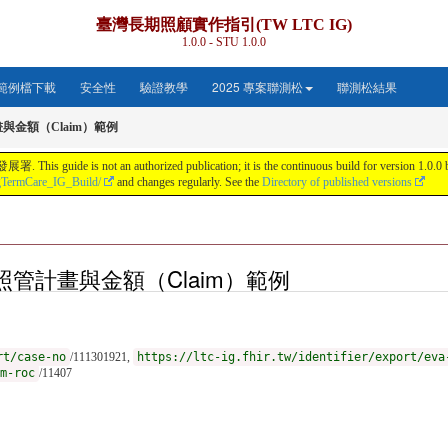
臺灣長期照顧實作指引(TW LTC IG)
1.0.0 - STU 1.0.0
範例檔下載
安全性
驗證教學
2025 專案聯測松
聯測松結果
與金額（Claim）範例
s not an authorized publication; it is the continuous build for version 1.0.0 buil
gTermCare_IG_Build/
and changes regularly. See the
Directory of published versions
長照－照管計畫與金額（Claim）範例
rt/case-no
/111301921,
https://ltc-ig.fhir.tw/identifier/export/eva
m-roc
/11407