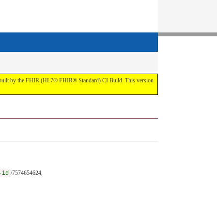
t by the FHIR (HL7® FHIR® Standard) CI Build. This version
-id
/7574654624,