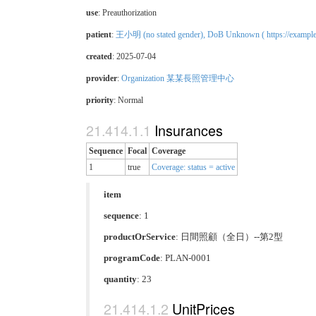
use
: Preauthorization
patient
:
王小明 (no stated gender), DoB Unknown ( https://exampl
created
: 2025-07-04
provider
:
Organization 某某長照管理中心
priority
:
Normal
Insurances
Sequence
Focal
Coverage
1
true
Coverage: status = active
item
sequence
: 1
productOrService
:
日間照顧（全日）--第2型
programCode
:
PLAN-0001
quantity
: 23
UnitPrices