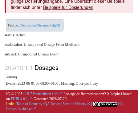
gültige Dosierungsangabe. Eine Übersicht dieser Beispiele
findet sich unter
Beispiele für Dosierungen
.
Profile:
Medication Statement dgMP
status
: Active
medication
:
Unsupported Dosage Event Medication
subject
: Unsupported Dosage Event
Dosages
Timing
Events: 2023-06-01 08:00:00+0100 , Morning, Once per 1 day
IG © 2025+
HL7 Deutschland e.V.
. Package de.fhir.medication#2.0.0-alpha1 based
on
FHIR 4.0.1
. Generated
2026-07-29
Links:
Table of Contents
|
QA Report
|
Version History
|
|
Propose a change