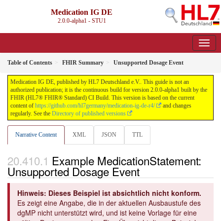
Medication IG DE
2.0.0-alpha1 - STU1
Table of Contents
FHIR Summary
Unsupported Dosage Event
Medication IG DE, published by HL7 Deutschland e.V.. This guide is not an
authorized publication; it is the continuous build for version 2.0.0-alpha1 built by the
FHIR (HL7® FHIR® Standard) CI Build. This version is based on the current
content of
https://github.com/hl7germany/medication-ig-de-r4/
and changes
regularly. See the
Directory of published versions
Narrative Content
XML
JSON
TTL
Example MedicationStatement:
Unsupported Dosage Event
Hinweis: Dieses Beispiel ist absichtlich nicht konform.
Es zeigt eine Angabe, die in der aktuellen Ausbaustufe des
dgMP nicht unterstützt wird, und ist keine Vorlage für eine