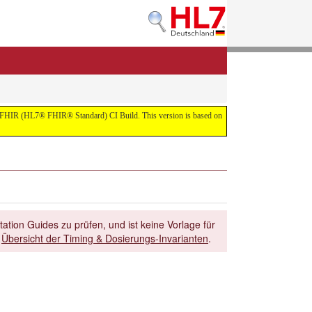
 the FHIR (HL7® FHIR® Standard) CI Build. This version is based on
ation Guides zu prüfen, und ist keine Vorlage für
r
Übersicht der Timing & Dosierungs-Invarianten
.