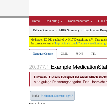
Home
Dosierung
Dosierschemata
FHIR-A
Table of Contents
FHIR Summary
Two interval Dosa
Medication IG DE, published by HL7 Deutschland e.V.. This guide i
the current content of
https://github.com/hl7germany/medication-ig-
Narrative Content
XML
JSON
TTL
Example MedicationStat
Hinweis: Dieses Beispiel ist absichtlich nicht
eine gültige Dosierungsangabe. Eine Übersicht d
Profile:
Medication Statement dgMP
status
: Active