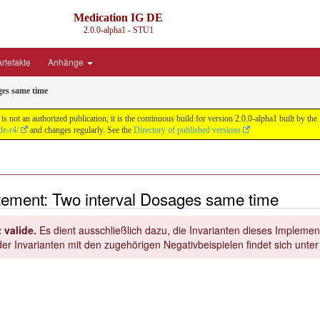
Medication IG DE
2.0.0-alpha1 - STU1
rtefakte
Anhänge
ges same time
s not an authorized publication; it is the continuous build for version 2.0.0-alpha1 built by
de-r4/
and changes regularly. See the
Directory of published versions
ement: Two interval Dosages same time
 valide.
Es dient ausschließlich dazu, die Invarianten dieses Implement
er Invarianten mit den zugehörigen Negativbeispielen findet sich unte