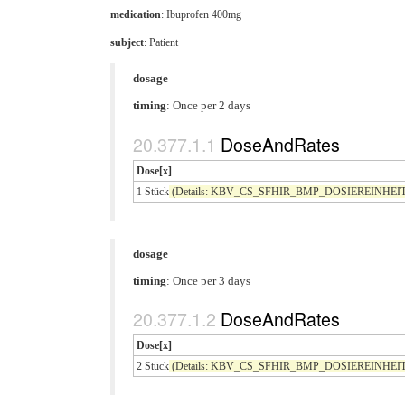
medication
:
Ibuprofen 400mg
subject
: Patient
dosage
timing
: Once per 2 days
DoseAndRates
Dose[x]
1 Stück
(Details: KBV_CS_SFHIR_BMP_DOSIEREINHEIT co
dosage
timing
: Once per 3 days
DoseAndRates
Dose[x]
2 Stück
(Details: KBV_CS_SFHIR_BMP_DOSIEREINHEIT co