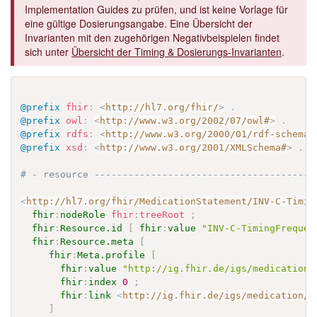
Implementation Guides zu prüfen, und ist keine Vorlage für
eine gültige Dosierungsangabe. Eine Übersicht der
Invarianten mit den zugehörigen Negativbeispielen findet
sich unter
Übersicht der Timing & Dosierungs-Invarianten
.
@prefix
fhir
:
<
http://hl7.org/fhir/
>
.
@prefix
owl
:
<
http://www.w3.org/2002/07/owl#
>
.
@prefix
rdfs
:
<
http://www.w3.org/2000/01/rdf-schema#
@prefix
xsd
:
<
http://www.w3.org/2001/XMLSchema#
>
.
# - resource ---------------------------------------
<
http://hl7.org/fhir/MedicationStatement/INV-C-Timin
fhir
:
nodeRole
fhir
:
treeRoot
;
fhir
:
Resource.id
[
fhir
:
value
"INV-C-TimingFrequen
fhir
:
Resource.meta
[
fhir
:
Meta.profile
[
fhir
:
value
"http://ig.fhir.de/igs/medication/
fhir
:
index
0
;
fhir
:
link
<
http://ig.fhir.de/igs/medication/S
]