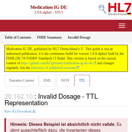
Medication IG DE
2.0.0-alpha1 - STU1
Table of Contents
FHIR Summary
Invalid Dosage
Medication IG DE, published by HL7 Deutschland e.V.. This guide is not an
authorized publication; it is the continuous build for version 2.0.0-alpha1 built by the
FHIR (HL7® FHIR® Standard) CI Build. This version is based on the current
content of
https://github.com/hl7germany/medication-ig-de-r4/
and changes
regularly. See the
Directory of published versions
Narrative Content
XML
JSON
TTL
: Invalid Dosage - TTL
Representation
Raw ttl
|
Download
Hinweis: Dieses Beispiel ist absichtlich nicht valide.
Es
dient ausschließlich dazu, die Invarianten dieses