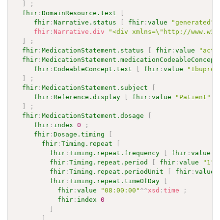
]
;
fhir
:
DomainResource.text
[
fhir
:
Narrative.status
[
fhir
:
value
"generated"
fhir
:
Narrative.div
"<div xmlns=\"http://www.w3.
]
;
fhir
:
MedicationStatement.status
[
fhir
:
value
"acti
fhir
:
MedicationStatement.medicationCodeableConcept
fhir
:
CodeableConcept.text
[
fhir
:
value
"Ibuprof
]
;
fhir
:
MedicationStatement.subject
[
fhir
:
Reference.display
[
fhir
:
value
"Patient"
]
]
;
fhir
:
MedicationStatement.dosage
[
fhir
:
index
0
;
fhir
:
Dosage.timing
[
fhir
:
Timing.repeat
[
fhir
:
Timing.repeat.frequency
[
fhir
:
value
"
fhir
:
Timing.repeat.period
[
fhir
:
value
"1"
^
fhir
:
Timing.repeat.periodUnit
[
fhir
:
value
fhir
:
Timing.repeat.timeOfDay
[
fhir
:
value
"08:00:00"
^^
xsd
:
time
;
fhir
:
index
0
]
]