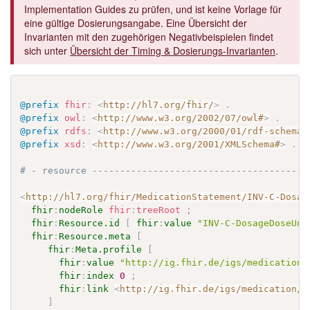
Implementation Guides zu prüfen, und ist keine Vorlage für
eine gültige Dosierungsangabe. Eine Übersicht der
Invarianten mit den zugehörigen Negativbeispielen findet
sich unter
Übersicht der Timing & Dosierungs-Invarianten
.
@prefix
fhir
:
<
http://hl7.org/fhir/
>
.
@prefix
owl
:
<
http://www.w3.org/2002/07/owl#
>
.
@prefix
rdfs
:
<
http://www.w3.org/2000/01/rdf-schema#
@prefix
xsd
:
<
http://www.w3.org/2001/XMLSchema#
>
.
# - resource ---------------------------------------
<
http://hl7.org/fhir/MedicationStatement/INV-C-Dosag
fhir
:
nodeRole
fhir
:
treeRoot
;
fhir
:
Resource.id
[
fhir
:
value
"INV-C-DosageDoseUni
fhir
:
Resource.meta
[
fhir
:
Meta.profile
[
fhir
:
value
"http://ig.fhir.de/igs/medication/
fhir
:
index
0
;
fhir
:
link
<
http://ig.fhir.de/igs/medication/S
]