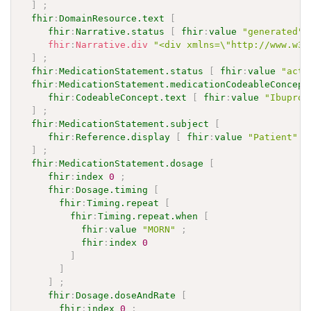
]
;
fhir
:
DomainResource.text
[
fhir
:
Narrative.status
[
fhir
:
value
"generated"
fhir
:
Narrative.div
"<div xmlns=\"http://www.w3.
]
;
fhir
:
MedicationStatement.status
[
fhir
:
value
"acti
fhir
:
MedicationStatement.medicationCodeableConcept
fhir
:
CodeableConcept.text
[
fhir
:
value
"Ibuprof
]
;
fhir
:
MedicationStatement.subject
[
fhir
:
Reference.display
[
fhir
:
value
"Patient"
]
]
;
fhir
:
MedicationStatement.dosage
[
fhir
:
index
0
;
fhir
:
Dosage.timing
[
fhir
:
Timing.repeat
[
fhir
:
Timing.repeat.when
[
fhir
:
value
"MORN"
;
fhir
:
index
0
]
]
]
;
fhir
:
Dosage.doseAndRate
[
fhir
:
index
0
;