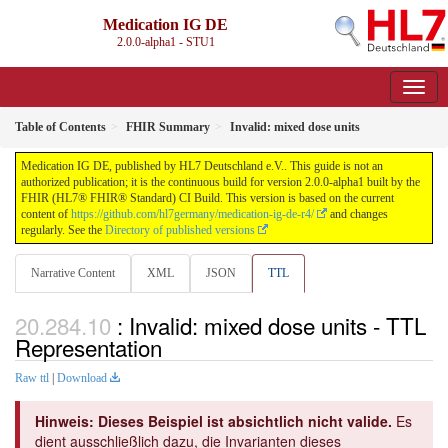
Medication IG DE
2.0.0-alpha1 - STU1
Table of Contents
FHIR Summary
Invalid: mixed dose units
Medication IG DE, published by HL7 Deutschland e.V.. This guide is not an
authorized publication; it is the continuous build for version 2.0.0-alpha1 built by the
FHIR (HL7® FHIR® Standard) CI Build. This version is based on the current
content of
https://github.com/hl7germany/medication-ig-de-r4/
and changes
regularly. See the
Directory of published versions
Narrative Content
XML
JSON
TTL
: Invalid: mixed dose units - TTL
Representation
Raw ttl
|
Download
Hinweis: Dieses Beispiel ist absichtlich nicht valide.
Es
dient ausschließlich dazu, die Invarianten dieses