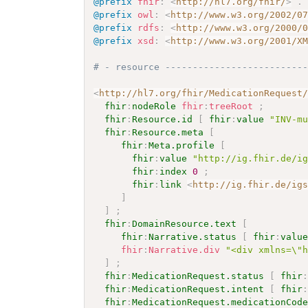
@prefix
fhir
:
<
http://hl7.org/fhir/
>
.
@prefix
owl
:
<
http://www.w3.org/2002/0
@prefix
rdfs
:
<
http://www.w3.org/2000/
@prefix
xsd
:
<
http://www.w3.org/2001/X
# - resource -------------------------
<
http://hl7.org/fhir/MedicationRequest
fhir
:
nodeRole
fhir
:
treeRoot
;
fhir
:
Resource.id
[
fhir
:
value
"INV-m
fhir
:
Resource.meta
[
fhir
:
Meta.profile
[
fhir
:
value
"http://ig.fhir.de/i
fhir
:
index
0
;
fhir
:
link
<
http://ig.fhir.de/ig
]
]
;
fhir
:
DomainResource.text
[
fhir
:
Narrative.status
[
fhir
:
valu
fhir
:
Narrative.div
"<div xmlns=\"
]
;
fhir
:
MedicationRequest.status
[
fhir
fhir
:
MedicationRequest.intent
[
fhir
fhir
:
MedicationRequest.medicationCod