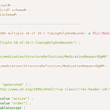
7/owl#
>
.
01/rdf-schema#
>
.
MLSchema#
>
.
------------------------------------------
/INV-multiple-10-of-10-C-TimingOnlyOneBounds
>
a
fhir
:
Med
ultiple-10-of-10-C-TimingOnlyOneBounds"
]
;
gs/medication/StructureDefinition/MedicationRequestDgMP"
s/medication/StructureDefinition/MedicationRequestDgMP
>
e
"generated"
]
;
http://www.w3.org/1999/xhtml\"><p class=\"res-header-id\
:
value
"active"
]
;
:
value
"order"
]
;
eableConcept
[