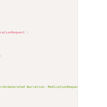
icationRequest
;
;
"><b>Generated Narrative: MedicationRequest INV-multiple