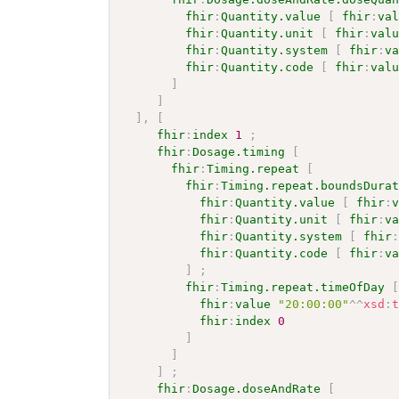
fhir
:
Quantity.value
[
fhir
:
va
fhir
:
Quantity.unit
[
fhir
:
val
fhir
:
Quantity.system
[
fhir
:
v
fhir
:
Quantity.code
[
fhir
:
val
]
]
]
,
[
fhir
:
index
1
;
fhir
:
Dosage.timing
[
fhir
:
Timing.repeat
[
fhir
:
Timing.repeat.boundsDura
fhir
:
Quantity.value
[
fhir
:
fhir
:
Quantity.unit
[
fhir
:
v
fhir
:
Quantity.system
[
fhir
fhir
:
Quantity.code
[
fhir
:
v
]
;
fhir
:
Timing.repeat.timeOfDay
fhir
:
value
"20:00:00"
^^
xsd
:
fhir
:
index
0
]
]
]
;
fhir
:
Dosage.doseAndRate
[