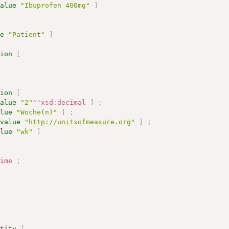
value
"Ibuprofen 400mg"
]
ue
"Patient"
]
tion
[
tion
[
value
"2"
^^
xsd
:
decimal
]
;
alue
"Woche(n)"
]
;
:
value
"http://unitsofmeasure.org"
]
;
alue
"wk"
]
[
time
;
ntity
[