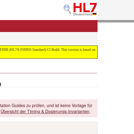
 the FHIR (HL7® FHIR® Standard) CI Build. This version is based on
n
ation Guides zu prüfen, und ist keine Vorlage für
r
Übersicht der Timing & Dosierungs-Invarianten
.