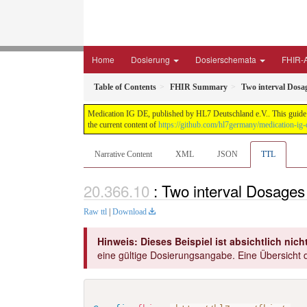
Home
Dosierung
Dosierschemata
FHIR-A
Table of Contents
FHIR Summary
Two interval Dosa
Medication IG DE, published by HL7 Deutschland e.V.. This guide i
the current content of
https://github.com/hl7germany/medication-ig-
Narrative Content
XML
JSON
TTL
: Two interval Dosages
Raw ttl
|
Download
Hinweis: Dieses Beispiel ist absichtlich nicht
eine gültige Dosierungsangabe. Eine Übersicht d