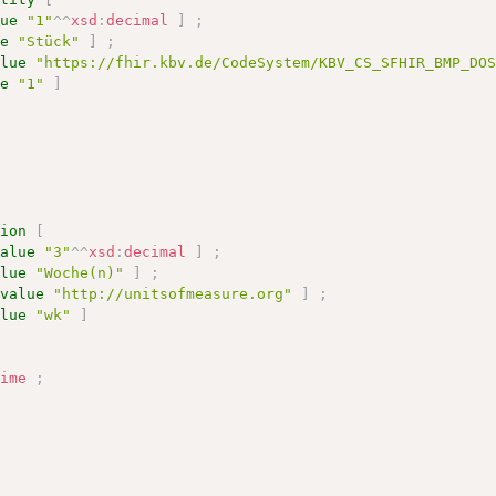
lue
"1"
^^
xsd
:
decimal
]
;
ue
"Stück"
]
;
alue
"https://fhir.kbv.de/CodeSystem/KBV_CS_SFHIR_BMP_DO
ue
"1"
]
tion
[
value
"3"
^^
xsd
:
decimal
]
;
alue
"Woche(n)"
]
;
:
value
"http://unitsofmeasure.org"
]
;
alue
"wk"
]
[
time
;