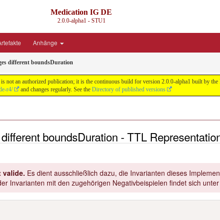
Medication IG DE
2.0.0-alpha1 - STU1
rtefakte
Anhänge
ges different boundsDuration
s not an authorized publication; it is the continuous build for version 2.0.0-alpha1 built by
de-r4/
and changes regularly. See the
Directory of published versions
 different boundsDuration - TTL Representatio
 valide.
Es dient ausschließlich dazu, die Invarianten dieses Implement
er Invarianten mit den zugehörigen Negativbeispielen findet sich unte