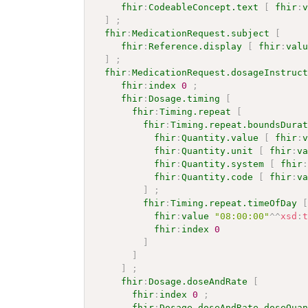
fhir
:
CodeableConcept.text
[
fhir
:
]
;
fhir
:
MedicationRequest.subject
[
fhir
:
Reference.display
[
fhir
:
val
]
;
fhir
:
MedicationRequest.dosageInstruc
fhir
:
index
0
;
fhir
:
Dosage.timing
[
fhir
:
Timing.repeat
[
fhir
:
Timing.repeat.boundsDura
fhir
:
Quantity.value
[
fhir
:
fhir
:
Quantity.unit
[
fhir
:
v
fhir
:
Quantity.system
[
fhir
fhir
:
Quantity.code
[
fhir
:
v
]
;
fhir
:
Timing.repeat.timeOfDay
fhir
:
value
"08:00:00"
^^
xsd
:
fhir
:
index
0
]
]
]
;
fhir
:
Dosage.doseAndRate
[
fhir
:
index
0
;
fhir
:
Dosage.doseAndRate.doseQua