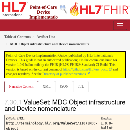
Point-of-Care
Device
Implementatio
n Guide
1.0.0-ballot - STU 1 Ballot
Table of Contents
Artifact List
MDC Object infrastructure and Device nomenclature
Point-of-Care Device Implementation Guide, published by HL7 International /
Devices. This guide is not an authorized publication; it is the continuous build for
version 1.0.0-ballot built by the FHIR (HL7® FHIR® Standard) CI Build. This
version is based on the current content of
https://github.com/HL7/uv-pocd/
and
changes regularly. See the
Directory of published versions
Narrative Content
XML
JSON
TTL
ValueSet: MDC Object infrastructure
and Device nomenclature
Official URL
:
Version
:
http://terminology.hl7.org/ValueSet/11073MDC-
1.0.0-
ballot
object