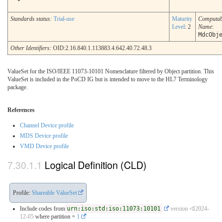
Standards status:
Trial-use
Maturity
Computab
Level
: 2
Name
:
MdcObj
Other Identifiers:
OID:2.16.840.1.113883.4.642.40.72.48.3
ValueSet for the ISO/IEEE 11073-10101 Nomenclature filtered by Object partition. This
ValueSet is included in the PoCD IG but is intended to move to the HL7 Terminology
package.
References
Channel Device profile
MDS Device profile
VMD Device profile
Logical Definition (CLD)
Profile:
Shareable ValueSet
Include codes from
urn:iso:std:iso:11073:10101
version ⏿2024-
12-05
where partition =
1