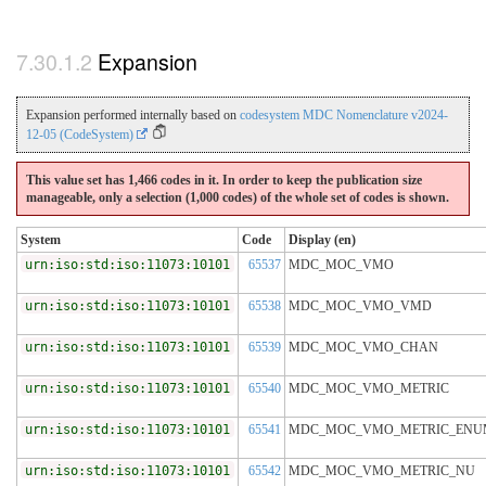
Expansion
Expansion performed internally based on
codesystem MDC Nomenclature v2024-
12-05 (CodeSystem)
This value set has 1,466 codes in it. In order to keep the publication size
manageable, only a selection (1,000 codes) of the whole set of codes is shown.
System
Code
Display (en)
urn:iso:std:iso:11073:10101
65537
MDC_MOC_VMO
urn:iso:std:iso:11073:10101
65538
MDC_MOC_VMO_VMD
urn:iso:std:iso:11073:10101
65539
MDC_MOC_VMO_CHAN
urn:iso:std:iso:11073:10101
65540
MDC_MOC_VMO_METRIC
urn:iso:std:iso:11073:10101
65541
MDC_MOC_VMO_METRIC_ENU
urn:iso:std:iso:11073:10101
65542
MDC_MOC_VMO_METRIC_NU