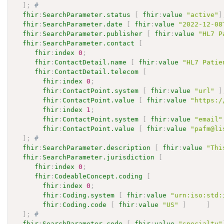
]
;
# 
fhir
:
SearchParameter.status
[
fhir
:
value
"active"
]
fhir
:
SearchParameter.date
[
fhir
:
value
"2022-12-08
fhir
:
SearchParameter.publisher
[
fhir
:
value
"HL7 P
fhir
:
SearchParameter.contact
[
fhir
:
index
0
;
fhir
:
ContactDetail.name
[
fhir
:
value
"HL7 Patie
fhir
:
ContactDetail.telecom
[
fhir
:
index
0
;
fhir
:
ContactPoint.system
[
fhir
:
value
"url"
]
fhir
:
ContactPoint.value
[
fhir
:
value
"https:/
fhir
:
index
1
;
fhir
:
ContactPoint.system
[
fhir
:
value
"email"
fhir
:
ContactPoint.value
[
fhir
:
value
"pafm@li
]
;
# 
fhir
:
SearchParameter.description
[
fhir
:
value
"Thi
fhir
:
SearchParameter.jurisdiction
[
fhir
:
index
0
;
fhir
:
CodeableConcept.coding
[
fhir
:
index
0
;
fhir
:
Coding.system
[
fhir
:
value
"urn:iso:std:
fhir
:
Coding.code
[
fhir
:
value
"US"
]
]
]
;
# 
fhir
:
SearchParameter.code
[
fhir
:
value
"specialty"