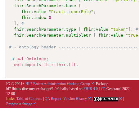
fhir
:
SearchParameter.base
[
fhir
:
value
"PractitionerRole"
;
fhir
:
index
0
]
;
# 
fhir
:
SearchParameter.type
[
fhir
:
value
"token"
]
;
#
fhir
:
SearchParameter.multipleOr
[
fhir
:
value
"true
# - ontology header --------------------------------
a
owl
:
Ontology
;
owl
:
imports
fhir
:
fhir.ttl.
IG © 2021+
HL7 Patient Administration Working Group
. Package
hl7.fhir.us.directory-exchange#1.0.0-ballot based on
FHIR 4.0.1
. Generated
2022-
12-08
Links:
Table of Contents
|
QA Report
|
Version History
|
|
Propose a change