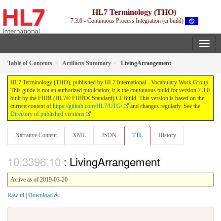
HL7 Terminology (THO)
7.3.0 - Continuous Process Integration (ci build)
Table of Contents
Artifacts Summary
LivingArrangement
HL7 Terminology (THO), published by HL7 International - Vocabulary Work Group.
This guide is not an authorized publication; it is the continuous build for version 7.3.0
built by the FHIR (HL7® FHIR® Standard) CI Build. This version is based on the
current content of
https://github.com/HL7/UTG/
and changes regularly. See the
Directory of published versions
Narrative Content
XML
JSON
TTL
History
: LivingArrangement
Active as of 2019-03-20
Raw ttl
|
Download