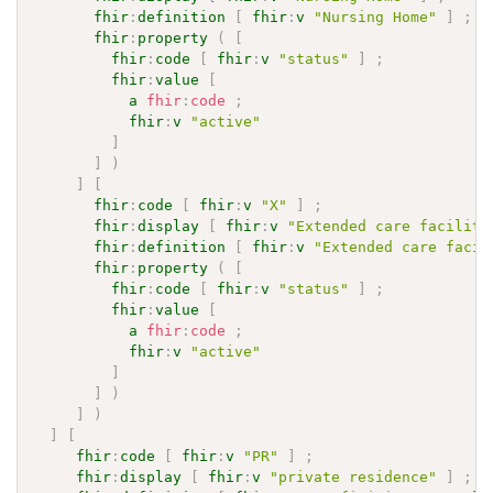
fhir
:
definition
[
fhir
:
v
"Nursing Home"
]
;
fhir
:
property
(
[
fhir
:
code
[
fhir
:
v
"status"
]
;
fhir
:
value
[
a
fhir
:
code
;
fhir
:
v
"active"
]
]
)
]
[
fhir
:
code
[
fhir
:
v
"X"
]
;
fhir
:
display
[
fhir
:
v
"Extended care facility
fhir
:
definition
[
fhir
:
v
"Extended care facil
fhir
:
property
(
[
fhir
:
code
[
fhir
:
v
"status"
]
;
fhir
:
value
[
a
fhir
:
code
;
fhir
:
v
"active"
]
]
)
]
)
]
[
fhir
:
code
[
fhir
:
v
"PR"
]
;
fhir
:
display
[
fhir
:
v
"private residence"
]
;