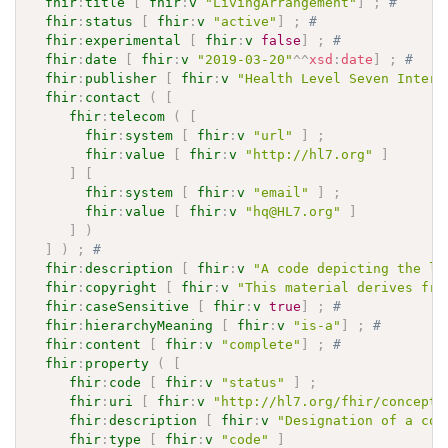
fhir
:
title
[
fhir
:
v
"LivingArrangement"
]
;
# 
fhir
:
status
[
fhir
:
v
"active"
]
;
# 
fhir
:
experimental
[
fhir
:
v
false
]
;
# 
fhir
:
date
[
fhir
:
v
"2019-03-20"
^^
xsd
:
date
]
;
# 
fhir
:
publisher
[
fhir
:
v
"Health Level Seven Intern
fhir
:
contact
(
[
fhir
:
telecom
(
[
fhir
:
system
[
fhir
:
v
"url"
]
;
fhir
:
value
[
fhir
:
v
"http://hl7.org"
]
]
[
fhir
:
system
[
fhir
:
v
"email"
]
;
fhir
:
value
[
fhir
:
v
"hq@HL7.org"
]
]
)
]
)
;
# 
fhir
:
description
[
fhir
:
v
"A code depicting the li
fhir
:
copyright
[
fhir
:
v
"This material derives fro
fhir
:
caseSensitive
[
fhir
:
v
true
]
;
# 
fhir
:
hierarchyMeaning
[
fhir
:
v
"is-a"
]
;
# 
fhir
:
content
[
fhir
:
v
"complete"
]
;
# 
fhir
:
property
(
[
fhir
:
code
[
fhir
:
v
"status"
]
;
fhir
:
uri
[
fhir
:
v
"http://hl7.org/fhir/concept-
fhir
:
description
[
fhir
:
v
"Designation of a con
fhir
:
type
[
fhir
:
v
"code"
]