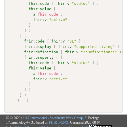
fhir
:
code
[
fhir
:
v
"status"
]
;
fhir
:
value
[
a
fhir
:
code
;
fhir
:
v
"active"
]
]
)
]
[
fhir
:
code
[
fhir
:
v
"SL"
]
;
fhir
:
display
[
fhir
:
v
"supported living"
]
;
fhir
:
definition
[
fhir
:
v
"**Definition:** Ass
fhir
:
property
(
[
fhir
:
code
[
fhir
:
v
"status"
]
;
fhir
:
value
[
a
fhir
:
code
;
fhir
:
v
"active"
]
]
)
]
)
]
)
.
# 
IG © 2020+
HL7 International - Vocabulary Work Group
. Package
hl7.terminology#7.3.0 based on
FHIR 5.0.0
. Generated
2026-08-04