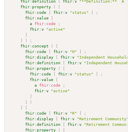
fhir
:
definition
[
fhir
:
v
"**Definition:**  A li
fhir
:
property
(
[
fhir
:
code
[
fhir
:
v
"status"
]
;
fhir
:
value
[
a
fhir
:
code
;
fhir
:
v
"active"
]
]
)
;
fhir
:
concept
(
[
fhir
:
code
[
fhir
:
v
"H"
]
;
fhir
:
display
[
fhir
:
v
"Independent Household"
fhir
:
definition
[
fhir
:
v
"Independent Househo
fhir
:
property
(
[
fhir
:
code
[
fhir
:
v
"status"
]
;
fhir
:
value
[
a
fhir
:
code
;
fhir
:
v
"active"
]
]
)
]
[
fhir
:
code
[
fhir
:
v
"R"
]
;
fhir
:
display
[
fhir
:
v
"Retirement Community"
fhir
:
definition
[
fhir
:
v
"Retirement Communit
fhir
:
property
(
[