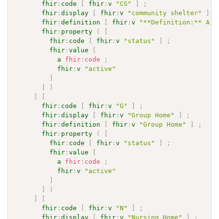
fhir
:
code
[
fhir
:
v
"CS"
]
;
fhir
:
display
[
fhir
:
v
"community shelter"
]
;
fhir
:
definition
[
fhir
:
v
"**Definition:** A g
fhir
:
property
(
[
fhir
:
code
[
fhir
:
v
"status"
]
;
fhir
:
value
[
a
fhir
:
code
;
fhir
:
v
"active"
]
]
)
]
[
fhir
:
code
[
fhir
:
v
"G"
]
;
fhir
:
display
[
fhir
:
v
"Group Home"
]
;
fhir
:
definition
[
fhir
:
v
"Group Home"
]
;
fhir
:
property
(
[
fhir
:
code
[
fhir
:
v
"status"
]
;
fhir
:
value
[
a
fhir
:
code
;
fhir
:
v
"active"
]
]
)
]
[
fhir
:
code
[
fhir
:
v
"N"
]
;
fhir
:
display
[
fhir
:
v
"Nursing Home"
]
;