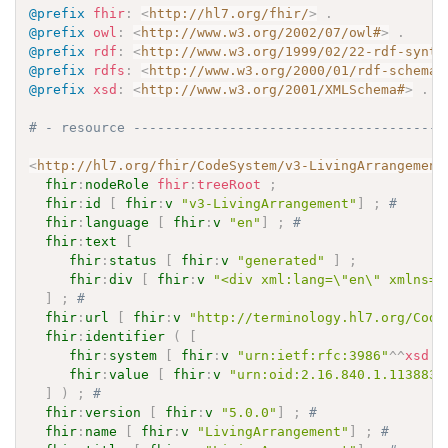
@prefix
fhir
:
<
http://hl7.org/fhir/
>
.
@prefix
owl
:
<
http://www.w3.org/2002/07/owl#
>
.
@prefix
rdf
:
<
http://www.w3.org/1999/02/22-rdf-synta
@prefix
rdfs
:
<
http://www.w3.org/2000/01/rdf-schema#
@prefix
xsd
:
<
http://www.w3.org/2001/XMLSchema#
>
.
# - resource ---------------------------------------
<
http://hl7.org/fhir/CodeSystem/v3-LivingArrangement
fhir
:
nodeRole
fhir
:
treeRoot
;
fhir
:
id
[
fhir
:
v
"v3-LivingArrangement"
]
;
# 
fhir
:
language
[
fhir
:
v
"en"
]
;
# 
fhir
:
text
[
fhir
:
status
[
fhir
:
v
"generated"
]
;
fhir
:
div
[
fhir
:
v
"<div xml:lang=\"en\" xmlns=\
]
;
# 
fhir
:
url
[
fhir
:
v
"http://terminology.hl7.org/Code
fhir
:
identifier
(
[
fhir
:
system
[
fhir
:
v
"urn:ietf:rfc:3986"
^^
xsd
:
a
fhir
:
value
[
fhir
:
v
"urn:oid:2.16.840.1.113883.
]
)
;
# 
fhir
:
version
[
fhir
:
v
"5.0.0"
]
;
# 
fhir
:
name
[
fhir
:
v
"LivingArrangement"
]
;
# 