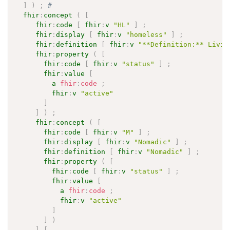
]
)
;
# 
fhir
:
concept
(
[
fhir
:
code
[
fhir
:
v
"HL"
]
;
fhir
:
display
[
fhir
:
v
"homeless"
]
;
fhir
:
definition
[
fhir
:
v
"**Definition:** Livin
fhir
:
property
(
[
fhir
:
code
[
fhir
:
v
"status"
]
;
fhir
:
value
[
a
fhir
:
code
;
fhir
:
v
"active"
]
]
)
;
fhir
:
concept
(
[
fhir
:
code
[
fhir
:
v
"M"
]
;
fhir
:
display
[
fhir
:
v
"Nomadic"
]
;
fhir
:
definition
[
fhir
:
v
"Nomadic"
]
;
fhir
:
property
(
[
fhir
:
code
[
fhir
:
v
"status"
]
;
fhir
:
value
[
a
fhir
:
code
;
fhir
:
v
"active"
]
]
)
]
[