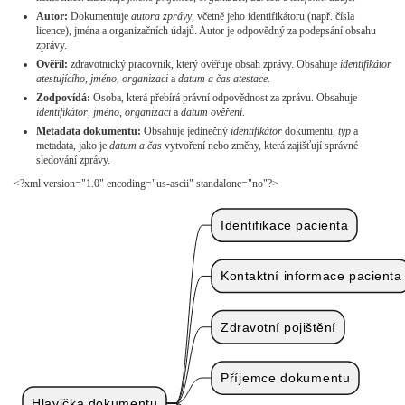
Autor:
Dokumentuje
autora zprávy
, včetně jeho identifikátoru (např. čísla
licence), jména a organizačních údajů. Autor je odpovědný za podepsání obsahu
zprávy.
Ověřil:
zdravotnický pracovník, který ověřuje obsah zprávy. Obsahuje
identifikátor
atestujícího
,
jméno
,
organizaci
a
datum a čas atestace
.
Zodpovídá:
Osoba, která přebírá právní odpovědnost za zprávu. Obsahuje
identifikátor
,
jméno
,
organizaci
a
datum ověření
.
Metadata dokumentu:
Obsahuje jedinečný
identifikátor
dokumentu,
typ
a
metadata, jako je
datum a čas
vytvoření nebo změny, která zajišťují správné
sledování zprávy.
<?xml version="1.0" encoding="us-ascii" standalone="no"?>
Identifikace pacienta
Kontaktní informace pacienta
Zdravotní pojištění
Příjemce dokumentu
Hlavička dokumentu