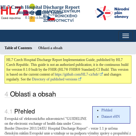
HL7 Czech Hospital Discharge Report
Implementation Guide
0.1.0 - ci-build
Table of Contents
Oblasti a obsah
HL7 Czech Hospital Discharge Report Implementation Guide, published by HL7
Czech Republic. This guide is not an authorized publication; it is the continuous build
for version 0.1.0 built by the FHIR (HL7® FHIR® Standard) CI Build. This version
is based on the current content of
https://github.com/HL7-cz/hdr/
and changes
regularly. See the
Directory of published versions
Oblasti a obsah
Přehled
Přehled
Dataset eHN
Evropská síť elektronického zdravotnictví "GUIDELINE
on the electronic exchange of health data under Cross-
Border Directive 2011/24/EU Hospital Discharge Report" - verze 1.1 je určena
členským státům Evropské unie a vztahuje se na podporu výměny zprávy o propuštění z