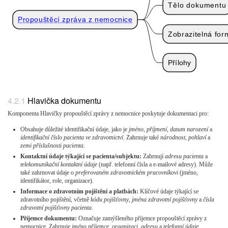
Tělo dokumentu
Propouštěcí zpráva z nemocnice
Zobrazitelná fo
Přílohy
Hlavička dokumentu
Komponenta Hlavičky propouštěcí zprávy z nemocnice poskytuje dokumentaci pro:
Obsahuje důležité identifikační údaje, jako je
jméno
,
příjmení
,
datum narození
a
identifikační číslo pacienta ve zdravotnictví
. Zahrnuje také
národnost
,
pohlaví
a
zemi příslušnosti pacienta
.
Kontaktní údaje týkající se pacienta/subjektu:
Zahrnují
adresu pacienta
a
telekomunikační kontaktní údaje
(např. telefonní čísla a e-mailové adresy). Může
také zahrnovat údaje o
preferovaném zdravotnickém pracovníkovi
(jméno,
identifikátor, role, organizace).
Informace o zdravotním pojištění a platbách:
Klíčové údaje týkající se
zdravotního pojištění, včetně
kódu pojišťovny
,
jména zdravotní pojišťovny
a
čísla
zdravotní pojišťovny pacienta
.
Příjemce dokumentu:
Označuje zamýšleného příjemce propouštěcí zprávy z
nemocnice. Zahrnuje
jméno příjemce
,
organizaci
,
adresu
a
telefonní údaje
.