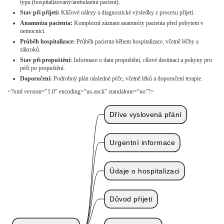
typu (hospitalizovaný/ambulantní pacient).
Stav při přijetí:
Klíčové nálezy a diagnostické výsledky z procesu přijetí.
Anamnéza pacienta:
Komplexní záznam anamnézy pacienta před pobytem v
nemocnici.
Průběh hospitalizace:
Průběh pacienta během hospitalizace, včetně léčby a
zákroků.
Stav při propuštění:
Informace o datu propuštění, cílové destinaci a pokyny pro
péči po propuštění.
Doporučení:
Podrobný plán následné péče, včetně léků a doporučení terapie.
<?xml version="1.0" encoding="us-ascii" standalone="no"?>
Dříve vyslovená přání
Urgentní informace
Údaje o hospitalizaci
Důvod přijetí