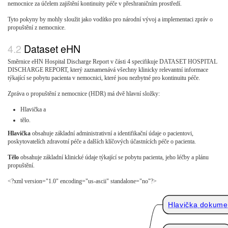
nemocnice za účelem zajištění kontinuity péče v přeshraničním prostředí.
Tyto pokyny by mohly sloužit jako vodítko pro národní vývoj a implementaci zpráv o
propuštění z nemocnice.
Dataset eHN
Směrnice eHN Hospital Discharge Report v části 4 specifikuje DATASET HOSPITAL
DISCHARGE REPORT, který zaznamenává všechny klinicky relevantní informace
týkající se pobytu pacienta v nemocnici, které jsou nezbytné pro kontinuitu péče.
Zpráva o propuštění z nemocnice (HDR) má dvě hlavní složky:
Hlavička a
tělo.
Hlavička
obsahuje základní administrativní a identifikační údaje o pacientovi,
poskytovatelích zdravotní péče a dalších klíčových účastnících péče o pacienta.
Tělo
obsahuje základní klinické údaje týkající se pobytu pacienta, jeho léčby a plánu
propuštění.
<?xml version="1.0" encoding="us-ascii" standalone="no"?>
Hlavička dokume