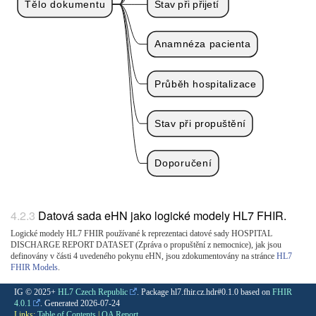
Tělo dokumentu
Stav při přijetí
Anamnéza pacienta
Průběh hospitalizace
Stav při propuštění
Doporučení
Datová sada eHN jako logické modely HL7 FHIR.
Logické modely HL7 FHIR používané k reprezentaci datové sady HOSPITAL
DISCHARGE REPORT DATASET (Zpráva o propuštění z nemocnice), jak jsou
definovány v části 4 uvedeného pokynu eHN, jsou zdokumentovány na stránce
HL7
FHIR Models
.
IG © 2025+
HL7 Czech Republic
. Package hl7.fhir.cz.hdr#0.1.0 based on
FHIR
4.0.1
. Generated
2026-07-24
Links:
Table of Contents
|
QA Report