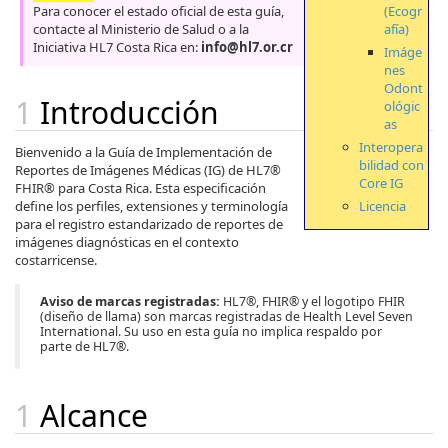
(Ecogr
Para conocer el estado oficial de esta guía,
afía)
contacte al Ministerio de Salud o a la
Iniciativa HL7 Costa Rica en:
info@hl7.or.cr
Imáge
nes
Odont
Introducción
ológic
as
Interopera
Bienvenido a la Guía de Implementación de
bilidad con
Reportes de Imágenes Médicas (IG) de HL7®
Core IG
FHIR® para Costa Rica. Esta especificación
Licencia
define los perfiles, extensiones y terminología
para el registro estandarizado de reportes de
imágenes diagnósticas en el contexto
costarricense.
Aviso de marcas registradas:
HL7®, FHIR® y el logotipo FHIR
(diseño de llama) son marcas registradas de Health Level Seven
International. Su uso en esta guía no implica respaldo por
parte de HL7®.
Alcance