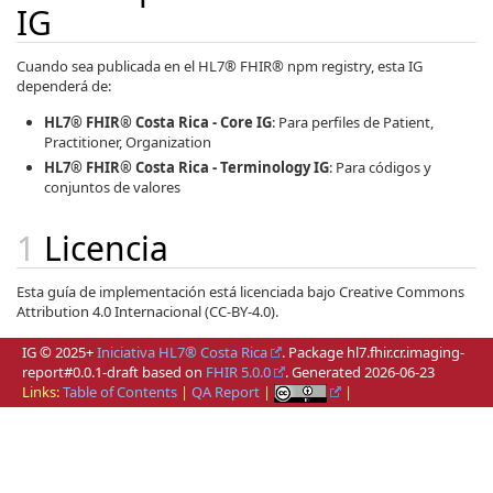
IG
Cuando sea publicada en el HL7® FHIR® npm registry, esta IG
dependerá de:
HL7® FHIR® Costa Rica - Core IG
: Para perfiles de Patient,
Practitioner, Organization
HL7® FHIR® Costa Rica - Terminology IG
: Para códigos y
conjuntos de valores
Licencia
Esta guía de implementación está licenciada bajo Creative Commons
Attribution 4.0 Internacional (CC-BY-4.0).
IG © 2025+
Iniciativa HL7® Costa Rica
. Package hl7.fhir.cr.imaging-
report#0.0.1-draft based on
FHIR 5.0.0
. Generated
2026-06-23
Links:
Table of Contents
|
QA Report
|
|