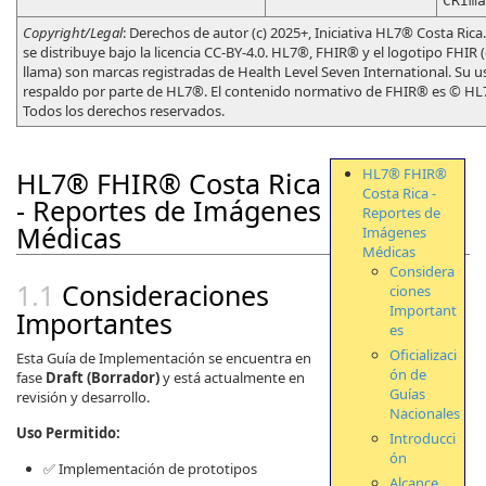
CRIma
Copyright/Legal
: Derechos de autor (c) 2025+, Iniciativa HL7® Costa Rica.
se distribuye bajo la licencia CC-BY-4.0. HL7®, FHIR® y el logotipo FHIR 
llama) son marcas registradas de Health Level Seven International. Su u
respaldo por parte de HL7®. El contenido normativo de FHIR® es © HL7
Todos los derechos reservados.
HL7® FHIR®
HL7® FHIR® Costa Rica
Costa Rica -
- Reportes de Imágenes
Reportes de
Médicas
Imágenes
Médicas
Considera
Consideraciones
ciones
Important
Importantes
es
Oficializaci
Esta Guía de Implementación se encuentra en
ón de
fase
Draft (Borrador)
y está actualmente en
Guías
revisión y desarrollo.
Nacionales
Uso Permitido:
Introducci
ón
✅ Implementación de prototipos
Alcance