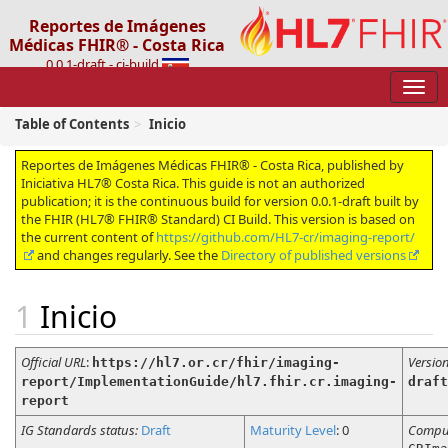
Reportes de Imágenes
Médicas FHIR® - Costa Rica
0.0.1-draft - ci-build
Table of Contents
Inicio
Reportes de Imágenes Médicas FHIR® - Costa Rica, published by
Iniciativa HL7® Costa Rica. This guide is not an authorized
publication; it is the continuous build for version 0.0.1-draft built by
the FHIR (HL7® FHIR® Standard) CI Build. This version is based on
the current content of
https://github.com/HL7-cr/imaging-report/
and changes regularly. See the
Directory of published versions
Inicio
Official URL
:
Versio
https://hl7.or.cr/fhir/imaging-
report/ImplementationGuide/hl7.fhir.cr.imaging-
draft
report
IG Standards status:
Draft
Maturity Level
: 0
Compu